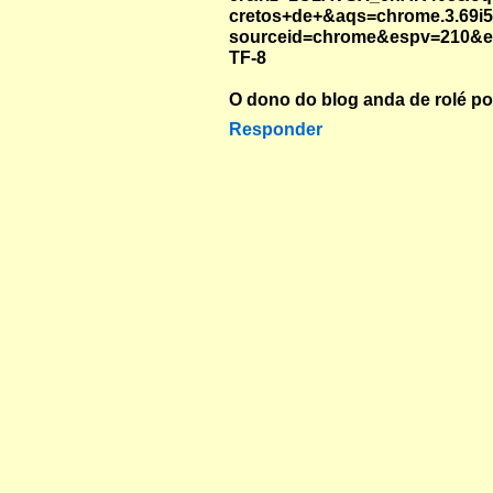
cretos+de+&aqs=chrome.3.69i57
sourceid=chrome&espv=210&
TF-8
O dono do blog anda de rolé po
Responder