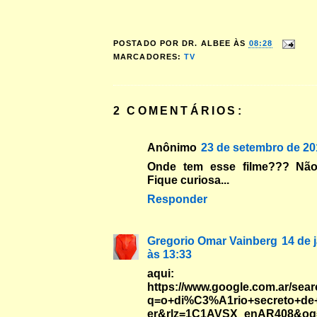
POSTADO POR
DR. ALBEE
ÀS
08:28
MARCADORES:
TV
2 COMENTÁRIOS:
Anônimo
23 de setembro de 20
Onde tem esse filme??? Não 
Fique curiosa...
Responder
Gregorio Omar Vainberg
14 de 
às 13:33
aqui:
https://www.google.com.ar/sea
q=o+di%C3%A1rio+secreto+de+
er&rlz=1C1AVSX_enAR408&oq=