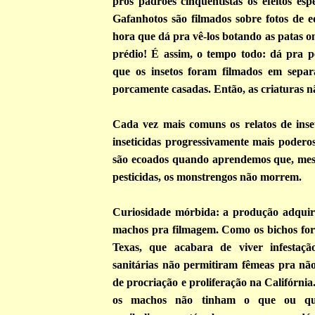
pros padrões cinquentistas os efeitos espe
Gafanhotos são filmados sobre fotos de ed
hora que dá pra vê-los botando as patas o
prédio! É assim, o tempo todo: dá pra pe
que os insetos foram filmados em sepa
porcamente casadas. Então, as criaturas 
Cada vez mais comuns os relatos de inset
inseticidas progressivamente mais podero
são ecoados quando aprendemos que, me
pesticidas, os monstrengos não morrem.
Curiosidade mórbida: a produção adquir
machos pra filmagem. Como os bichos f
Texas, que acabara de viver infestaçã
sanitárias não permitiram fêmeas pra não
de procriação e proliferação na Califórnia
os machos não tinham o que ou q