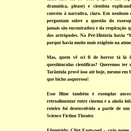
dramática, please) e cientista explic
convém à narrativa, claro. Em nenhum c
perguntam sobre a questão do exoesque
jamais são encontrados) e da respiração qu
dos artrópodes. Na Pré-História havia “li
porque havia muito mais oxigênio na atmo
Mas, quem vê sci fi de horror tá lá i
questiúnculas científicas? Queremos ter 
Tarântula provê isso até hoje, mesmo em b
que bicho asqueroso!
Esse filme também é exemplar ancest
retroalimentar entre cinema e a ainda in
roteiro foi desenvolvido a partir de um 
Science Fiction Theater.
Efeméride: Clint Eastwood – cujo nome 