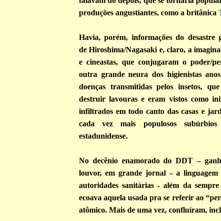
falavam do depois, que se tornaria popula
produções angustiantes, como a britânica
Havia, porém, informações do desastre g
de Hiroshima/Nagasaki e, claro, a imagin
e cineastas, que conjugaram o poder/pe
outra grande neura dos higienistas ano
doenças transmitidas pelos insetos, q
destruir lavouras e eram vistos como in
infiltrados em todo canto das casas e ja
cada vez mais populosos subúrbios 
estadunidense.
No decênio enamorado do DDT – ganh
louvor, em grande jornal – a linguagem
autoridades sanitárias - além da sempre 
ecoava aquela usada pra se referir ao “pe
atômico. Mais de uma vez, confluíram, incl