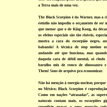
a Terra mais de uma vez.
The Black Scorpion
é da Warner, mas a c
estúdio não impediu o orçamento de ser m
que menor que o de King Kong, da década
os efeitos especiais são tão risíveis, espe
mostra a cara do escorpião negro, an
babando! A técnica de stop motion us
andando até que funciona, mas quando
daquela cara de débil mental, só rindo
barulho mix de ronco de dinossauro e
Them! Sons de arquivo pra economizar.
Não há menção à energia nuclear, porque a
no México; Black Scorpion é coprodução
Como em nações “atrasadas”, as superst
naturais contam mais, os escorpiões g
superfície graças a uma erupção vulcâ