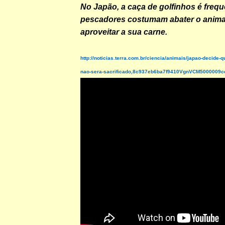
No Japão, a caça de golfinhos é frequ
pescadores costumam abater o anima
aproveitar a sua carne.
http://noticias.terra.com.br/ciencia/animais/japao-decide-qu
nao-sera-sacrificado,8c937eb6ba7f9410VgnVCM5000009