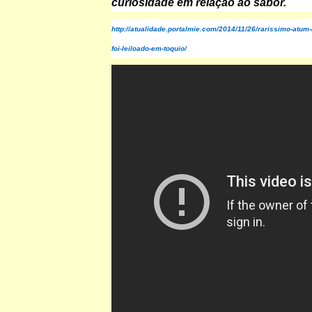
curiosidade em relação ao sabor.
http://atualidade.portalmie.com/2014/11/26/rarissimo-atum
foi-leiloado-em-toquio/