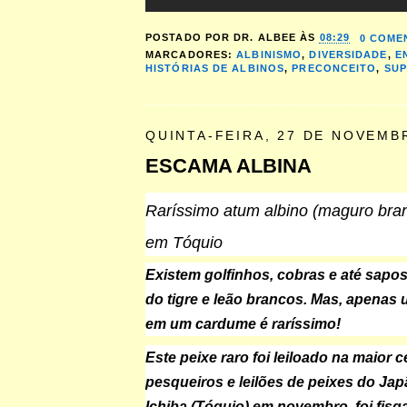
POSTADO POR
DR. ALBEE
ÀS
08:29
0 COME
MARCADORES:
ALBINISMO
,
DIVERSIDADE
,
E
HISTÓRIAS DE ALBINOS
,
PRECONCEITO
,
SU
QUINTA-FEIRA, 27 DE NOVEMB
ESCAMA ALBINA
Raríssimo atum albino (maguro branc
em Tóquio
Existem golfinhos, cobras e até sapos
do tigre e leão brancos. Mas, apenas
em um cardume é raríssimo!
Este peixe raro foi leiloado na maior c
pesqueiros e leilões de peixes do Japã
Ichiba (Tóquio) em novembro, foi fisg