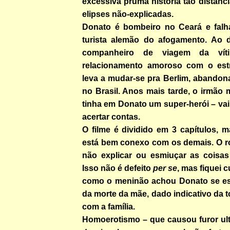
excessiva pruma história tão distanci
elipses não-explicadas.
Donato é bombeiro no Ceará e falh
turista alemão do afogamento. Ao d
companheiro de viagem da vít
relacionamento amoroso com o estr
leva a mudar-se pra Berlim, abandon
no Brasil. Anos mais tarde, o irmão
tinha em Donato um super-herói – va
acertar contas.
O filme é dividido em 3 capítulos, 
está bem conexo com os demais. O ro
não explicar ou esmiuçar as coisas
Isso não é defeito
per se
, mas fiquei 
como o meninão achou Donato se es
da morte da mãe, dado indicativo da 
com a família.
Homoerotismo – que causou furor ult