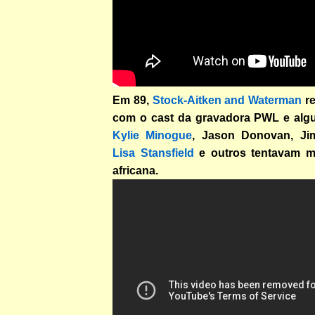
Em 89,
Stock-Aitken and Waterman
re
com o cast da gravadora PWL e alg
Kylie Minogue
, Jason Donovan, Jim
Lisa Stansfield
e outros tentavam m
africana.