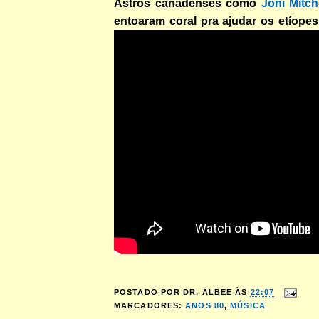
Astros canadenses como
Joni Mitch
entoaram coral pra ajudar os etíope
POSTADO POR
DR. ALBEE
ÀS
22:07
MARCADORES:
ANOS 80
,
MÚSICA