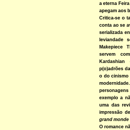
a eterna Feir
apegam aos be
Critica-se o 
conta ao se a
serializada en
leviandade s
Makepiece T
servem com
Kardashian
p(o)adrões da
o do cinismo 
modernidade
personagens
exemplo a nã
uma das rev
impressão de
grand monde
O romance nã