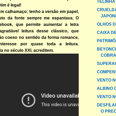
TELINHA
tim é legal!
CRUELD
 um calhamaço; tenho a versão em papel,
JAPON
uto da fonte sempre me espantava. O
OLHOS 
ebook, que permite aumentar a letra
agradável leitura desse clássico, que
CAIXA DE
ão coeso no sentido da forma romance,
PATRIMÔ
teresse por quase toda a leitura.
BEYONCÉ
a no século XXI, acreditem.
COBR
SUPERA
COMPENS
VENTO NO
ALBINO 
VENTO NO
DESFILA
O PRE