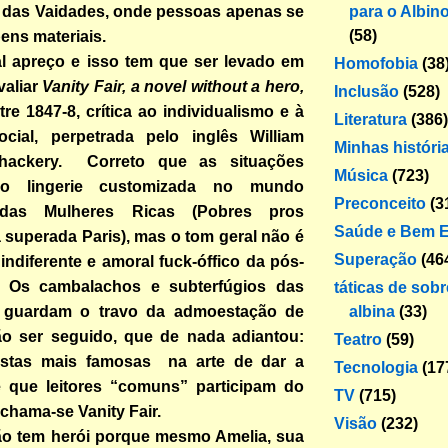
para o Albin
a das Vaidades, onde pessoas apenas se
(58)
ns materiais.
tal apreço e isso tem que ser levado em
Homofobia
(38
valiar
Vanity Fair, a novel without a hero,
Inclusão
(528)
tre 1847-8, crítica ao individualismo e à
Literatura
(386)
ocial, perpetrada pelo inglês William
Minhas históri
hackery. Correto que as situações
Música
(723)
o lingerie customizada no mundo
Preconceito
(3
 das Mulheres Ricas (Pobres pros
Saúde e Bem E
 superada Paris), mas o tom geral não é
Superação
(46
indiferente e amoral fuck-óffico da pós-
. Os cambalachos e subterfúgios das
táticas de sob
albina
(33)
 guardam o travo da admoestação de
o ser seguido, que de nada adiantou:
Teatro
(59)
istas mais famosas na arte de dar a
Tecnologia
(17
 que leitores “comuns” participam do
TV
(715)
chama-se Vanity Fair.
Visão
(232)
o tem herói porque mesmo Amelia, sua