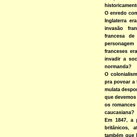
historicament
O enredo com
Inglaterra e
invasão fra
francesa de
personagem 
franceses er
invadir a so
normanda?
O colonialism
pra povoar a 
mulata despo
que devemos n
os romances 
caucasiana?
Em 1847, a p
britânicos,
também que 