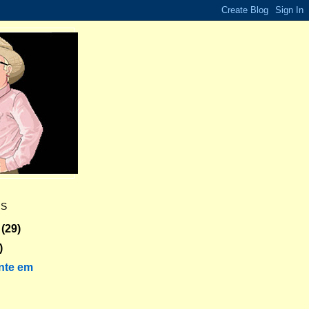
ES
(29)
)
nte em