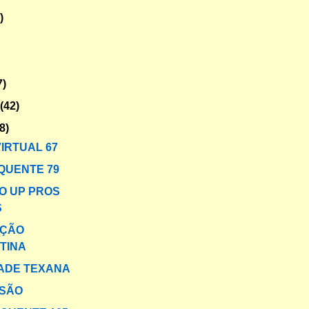
)
7)
o
(42)
8)
VIRTUAL 67
QUENTE 79
O UP PROS
S
AÇÃO
TINA
ADE TEXANA
ISÃO