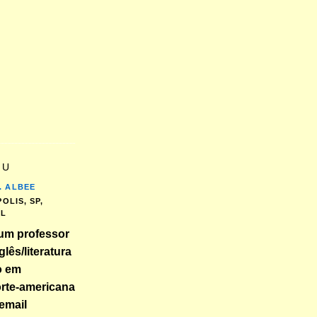
EU
. ALBEE
OLIS, SP,
IL
um professor
glês/literatura
o em
orte-americana
email