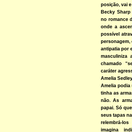
posição, vai 
Becky Sharp 
no romance d
onde a ascen
possível atr
personagem, o
antipatia por
masculiniza a
chamado “sex
caráter agre
Amelia Sedley
Amelia podia 
tinha as arm
não. As arm
papai. Só que
seus tapas n
relembrá-lo
imagina ind