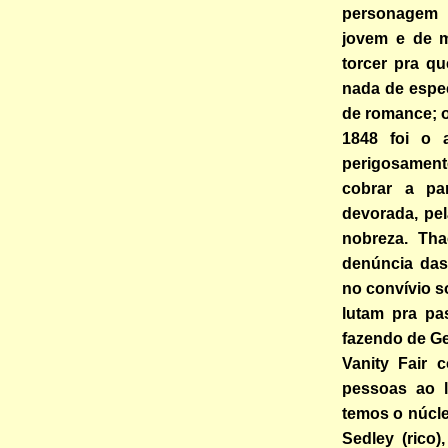
personagem 
jovem e de m
torcer pra q
nada de espec
de romance; o
1848 foi o 
perigosamen
cobrar a pa
devorada, pel
nobreza. Th
denúncia das
no convívio s
lutam pra pa
fazendo de G
Vanity Fair 
pessoas ao l
temos o núcle
Sedley (rico)