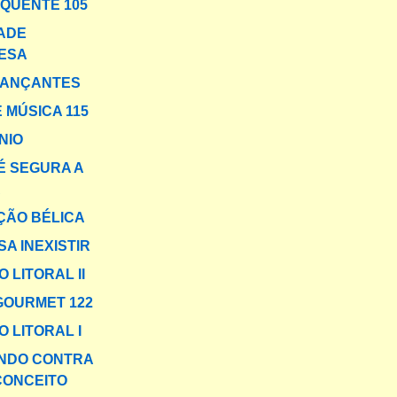
 QUENTE 105
ADE
ESA
DANÇANTES
 MÚSICA 115
NIO
 SEGURA A
A
ÇÃO BÉLICA
A INEXISTIR
 LITORAL II
GOURMET 122
 LITORAL I
NDO CONTRA
CONCEITO