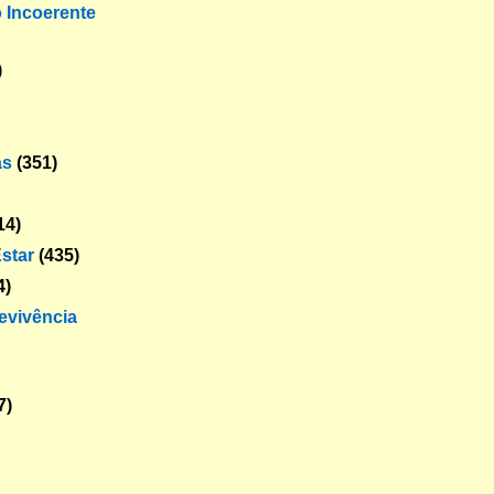
o Incoerente
)
as
(351)
14)
star
(435)
4)
revivência
7)