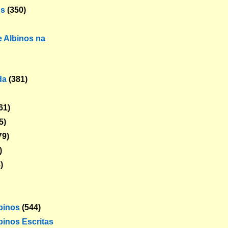
os
(350)
 Albinos na
da
(381)
61)
5)
79)
)
)
lbinos
(544)
binos Escritas