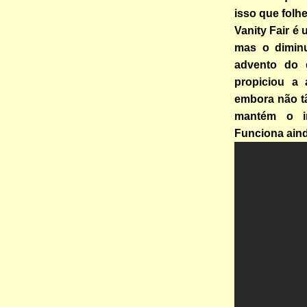
isso que folhe
Vanity Fair é
mas o dimin
advento do 
propiciou a 
embora não t
mantém o in
Funciona aind