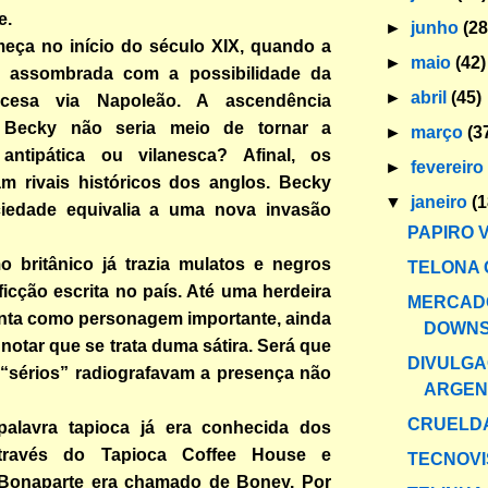
e.
►
junho
(28
eça no início do século XIX, quando a
►
maio
(42)
ra assombrada com a possibilidade da
►
abril
(45)
ncesa via Napoleão. A ascendência
 Becky não seria meio de tornar a
►
março
(3
antipática ou vilanesca? Afinal, os
►
fevereir
am rivais históricos dos anglos. Becky
▼
janeiro
(1
ciedade equivalia a uma nova invasão
PAPIRO 
o britânico já trazia mulatos e negros
TELONA 
ficção escrita no país. Até uma herdeira
MERCAD
nta como personagem importante, ainda
DOWN
otar que se trata duma sátira. Será que
DIVULG
“sérios” radiografavam a presença não
ARGEN
CRUELD
alavra tapioca já era conhecida dos
 através do Tapioca Coffee House e
TECNOV
Bonaparte era chamado de Boney. Por