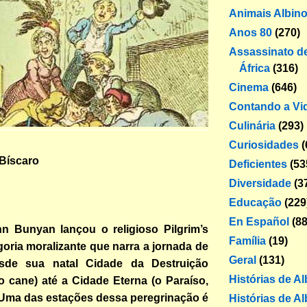
Animais Albin
Anos 80
(270)
Assassinato de
África
(316)
Cinema
(646)
Contando a Vi
Culinária
(293)
Curiosidades
(
 Bíscaro
Deficientes
(53
Diversidade
(3
Educação
(229
En Español
(88
n Bunyan lançou o religioso Pilgrim’s
Família
(19)
goria moralizante que narra a jornada de
Geral
(131)
esde sua natal Cidade da Destruição
Histórias de A
 cane) até a Cidade Eterna (o Paraíso,
 Uma das estações dessa peregrinação é
Histórias de Al