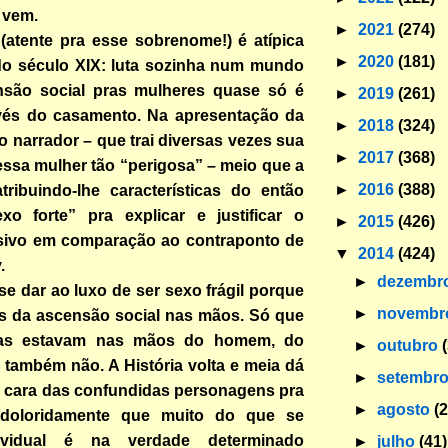
e vem.
►
2021
(274)
(atente pra esse sobrenome!) é atípica
►
2020
(181)
o século XIX: luta sozinha num mundo
são social pras mulheres quase só é
►
2019
(261)
avés do casamento. Na apresentação da
►
2018
(324)
 narrador – que trai diversas vezes sua
►
2017
(368)
 essa mulher tão “perigosa” – meio que a
►
2016
(388)
tribuindo-lhe características do então
o forte” pra explicar e justificar o
►
2015
(426)
ssivo em comparação ao contraponto de
▼
2014
(424)
.
►
dezembr
se dar ao luxo de ser sexo frágil porque
►
novemb
as da ascensão social nas mãos. Só que
as estavam nas mãos do homem, do
►
outubro
 também não. A História volta e meia dá
►
setembr
a cara das confundidas personagens pra
►
agosto
(
s doloridamente que muito do que se
ividual é na verdade determinado
►
julho
(41)