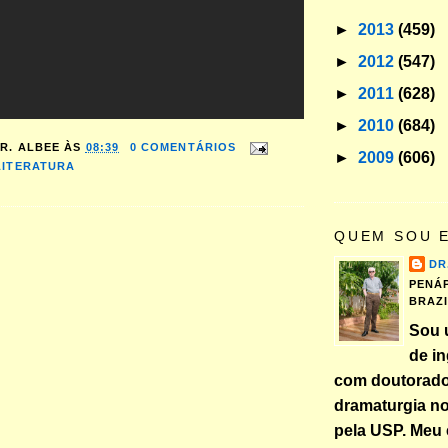
►
2013
(459)
►
2012
(547)
►
2011
(628)
►
2010
(684)
R. ALBEE
ÀS
08:39
0 COMENTÁRIOS
►
2009
(606)
LITERATURA
QUEM SOU 
DR
PENÁP
BRAZ
Sou 
de in
com doutorad
dramaturgia n
pela USP. Meu 