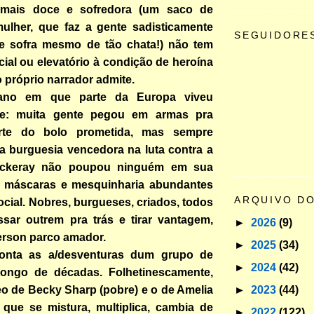
mais doce e sofredora (um saco de
ulher, que faz a gente sadisticamente
SEGUIDORE
ue sofra mesmo de tão chata!) não tem
ial ou elevatório à condição de heroína
 próprio narrador admite.
ano em que parte da Europa viveu
te: muita gente pegou em armas pra
rte do bolo prometida, mas sempre
a burguesia vencedora na luta contra a
ackeray não poupou ninguém em sua
 máscaras e mesquinharia abundantes
ARQUIVO D
ocial. Nobres, burgueses, criados, todos
ssar outrem pra trás e tirar vantagem,
►
2026
(9)
erson parco amador.
►
2025
(34)
conta as a/desventuras dum grupo de
►
2024
(42)
ongo de décadas. Folhetinescamente,
►
2023
(44)
o de Becky Sharp (pobre) e o de Amelia
, que se mistura, multiplica, cambia de
►
2022
(122)