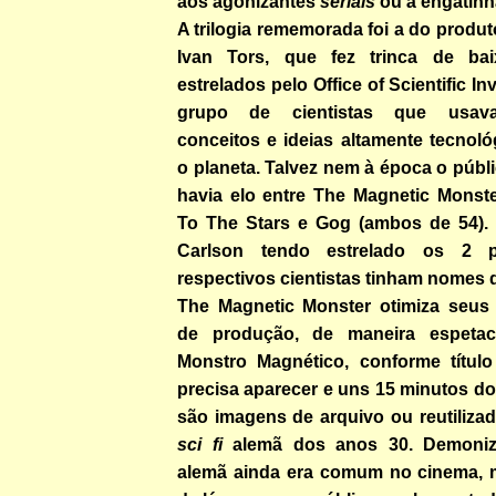
aos agonizantes
serials
ou à engatinh
A trilogia rememorada foi a do produ
Ivan Tors, que fez trinca de bai
estrelados pelo Office of Scientific Inv
grupo de cientistas que usava
conceitos e ideias altamente tecnoló
o planeta. Talvez nem à época o públ
havia elo entre The Magnetic Monste
To The Stars e Gog (ambos de 54).
Carlson tendo estrelado os 2 p
respectivos cientistas tinham nomes d
The Magnetic Monster otimiza seus 
de produção, de maneira espetac
Monstro Magnético, conforme título
precisa aparecer e uns 15 minutos d
são imagens de arquivo ou reutiliza
sci fi
alemã dos anos 30. Demoniz
alemã ainda era comum no cinema, 