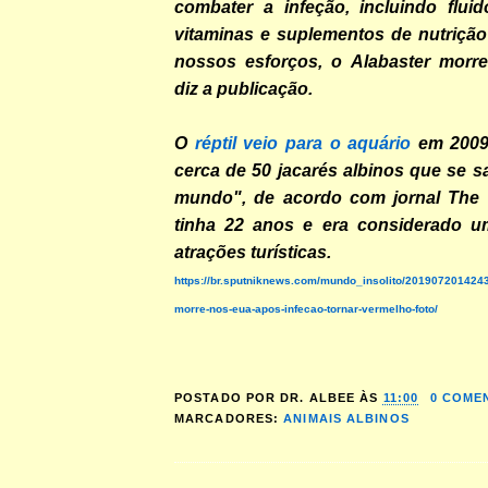
combater a infeção, incluindo fluido
vitaminas e suplementos de nutrição 
nossos esforços, o Alabaster morr
diz a publicação.
O
réptil veio para o aquário
em 2009
cerca de 50 jacarés albinos que se s
mundo", de acordo com jornal The S
tinha 22 anos e era considerado u
atrações turísticas.
https://br.sputniknews.com/mundo_insolito/20190720142437
morre-nos-eua-apos-infecao-tornar-vermelho-foto/
POSTADO POR
DR. ALBEE
ÀS
11:00
0 COME
MARCADORES:
ANIMAIS ALBINOS