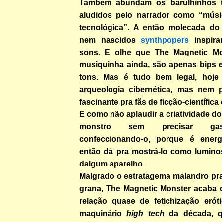
Também abundam os barulhinhos te
aludidos pelo narrador como “músi
tecnológica”. A então molecada d
nem nascidos
synthpopers
inspira
sons. E olhe que The Magnetic M
musiquinha ainda, são apenas bips e
tons. Mas é tudo bem legal, hoje 
arqueologia cibernética, mas nem 
fascinante pra fãs de ficção-científica
E como não aplaudir a criatividade do 
monstro sem precisar gast
confeccionando-o, porque é ener
então dá pra mostrá-lo como lumino
dalgum aparelho.
Malgrado o estratagema malandro pra
grana, The Magnetic Monster acaba
relação quase de fetichização eró
maquinário
high tech
da década, 