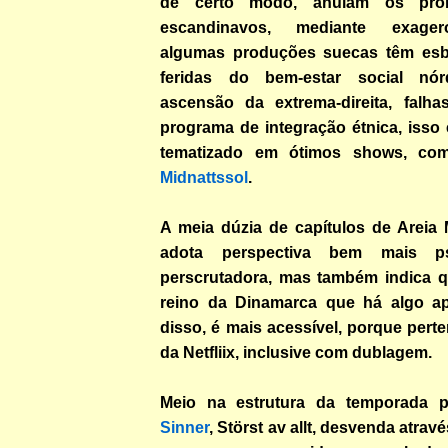
de certo modo, anulam os prob
escandinavos, mediante exagero
algumas produções suecas têm esbo
feridas do bem-estar social nór
ascensão da extrema-direita, falh
programa de integração étnica, isso
tematizado em ótimos shows, c
Midnattssol
.
A meia dúzia de capítulos de Areia 
adota perspectiva bem mais psi
perscrutadora, mas também indica 
reino da Dinamarca que há algo ap
disso, é mais acessível, porque pert
da Netfliix, inclusive com dublagem.
Meio na estrutura da temporada 
Sinner
, Störst av allt, desvenda atrav