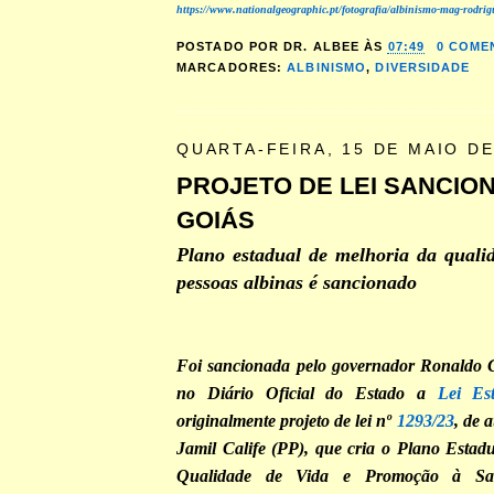
https://www.nationalgeographic.pt/fotografia/albinismo-mag-rodrig
POSTADO POR
DR. ALBEE
ÀS
07:49
0 COME
MARCADORES:
ALBINISMO
,
DIVERSIDADE
QUARTA-FEIRA, 15 DE MAIO DE
PROJETO DE LEI SANCIO
GOIÁS
Plano estadual de melhoria da quali
pessoas albinas é sancionado
Foi sancionada pelo governador Ronaldo C
no Diário Oficial do Estado a
Lei Es
originalmente projeto de lei nº
1293/23
, de 
Jamil Calife (PP), que cria o Plano Estad
Qualidade de Vida e Promoção à Sa