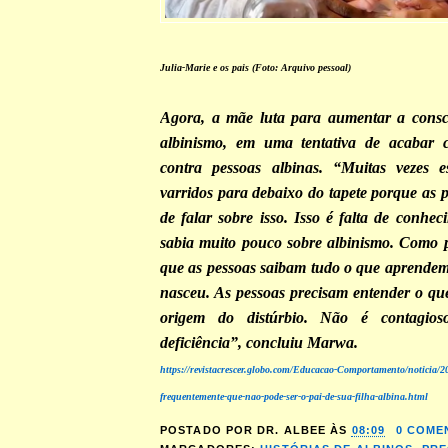
Julia-Marie e os pais (Foto: Arquivo pessoal)
Agora, a mãe luta para aumentar a consci
albinismo, em uma tentativa de acabar 
contra pessoas albinas. “Muitas vezes e
varridos para debaixo do tapete porque as 
de falar sobre isso. Isso é falta de conh
sabia muito pouco sobre albinismo. Como 
que as pessoas saibam tudo o que aprendem
nasceu. As pessoas precisam entender o que
origem do distúrbio. Não é contagi
deficiência”, concluiu Marwa.
https://revistacrescer.globo.com/Educacao-Comportamento/noticia/
frequentemente-que-nao-pode-ser-o-pai-de-sua-filha-albina.html
POSTADO POR
DR. ALBEE
ÀS
08:09
0 COME