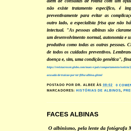
além de consultas de rotina com um ofta
não existe tratamento específico, é imp
preventivamente para evitar as complicaç
outro lado, a especialista frisa que não 
intectual. "As pessoas albinas são clarame
um desenvolvimento normal, autonomia e u
produtiva como todas as outras pessoas. C
de todos os cuidados preventivos. Lembra
doença e, sim, uma condição genética", fina
https://revistacrescer.globo.com/maes-e-pais/comportamento/noticia
acusada-de-traicao-por-ter-filha-albina.ghtml
POSTADO POR
DR. ALBEE
ÀS
08:02
0 COME
MARCADORES:
HISTÓRIAS DE ALBINOS
,
PRE
FACES ALBINAS
O albinismo, pela lente da fotógrafa