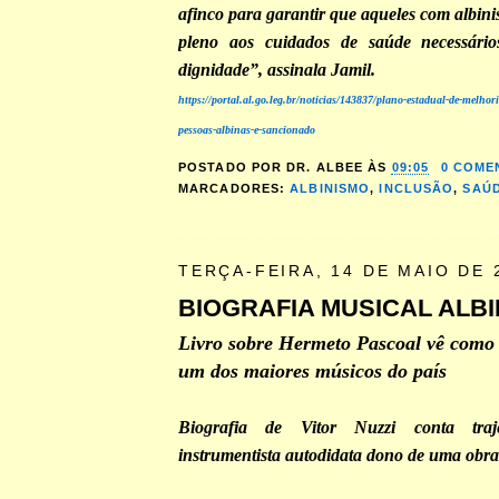
afinco para garantir que aqueles com albin
pleno aos cuidados de saúde necessári
dignidade”, assinala Jamil.
https://portal.al.go.leg.br/noticias/143837/plano-estadual-de-melhor
pessoas-albinas-e-sancionado
POSTADO POR
DR. ALBEE
ÀS
09:05
0 COME
MARCADORES:
ALBINISMO
,
INCLUSÃO
,
SAÚD
TERÇA-FEIRA, 14 DE MAIO DE 
BIOGRAFIA MUSICAL ALB
Livro sobre Hermeto Pascoal vê como
um dos maiores músicos do país
Biografia de Vitor Nuzzi conta traj
instrumentista autodidata dono de uma obra l