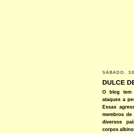
SÁBADO, 3
DULCE D
O blog tem
ataques a p
Essas agres
membros de a
diversos pa
corpos albino