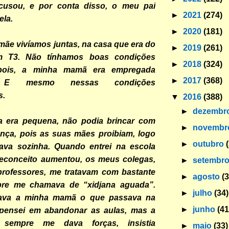
cusou, e por conta disso, o meu pai
►
2021
(274)
ela.
►
2020
(181)
mãe vivíamos juntas, na casa que era do
►
2019
(261)
 T3. Não tínhamos boas condições
►
2018
(324)
, pois, a minha mamã era empregada
►
2017
(368)
. E mesmo nessas condições
s.
▼
2016
(388)
►
dezembr
 era pequena, não podia brincar com
►
novemb
nça, pois as suas mães proibiam, logo
►
outubro
ava sozinha. Quando entrei na escola
preconceito aumentou, os meus colegas,
►
setembr
 professores, me tratavam com bastante
►
agosto
(
pre me chamava de “xidjana aguada”.
►
julho
(34)
ava a minha mamã o que passava na
►
junho
(41
 pensei em abandonar as aulas, mas a
sempre me dava forças, insistia
►
maio
(33)