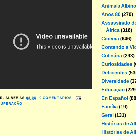
Animais Albin
Anos 80
(270)
Assassinato de
África
(316)
Cinema
(646)
Contando a Vi
Culinária
(293)
Curiosidades
(
Deficientes
(53
Diversidade
(3
Educação
(229
En Español
(88
R. ALBEE
ÀS
08:08
0 COMENTÁRIOS
SUPERAÇÃO
Família
(19)
Geral
(131)
Histórias de A
Histórias de Al