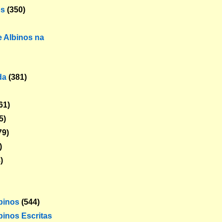
os
(350)
 Albinos na
da
(381)
61)
5)
79)
)
)
lbinos
(544)
binos Escritas