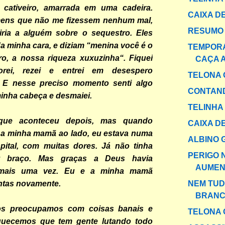
cativeiro, amarrada em uma cadeira.
CAIXA DE
ens que não me fizessem nenhum mal,
RESUMO 
iria a alguém sobre o sequestro. Eles
a minha cara, e diziam “menina você é o
TEMPOR
ro, a nossa riqueza xuxuzinha“. Fiquei
CAÇA 
orei, rezei e entrei em desespero
TELONA 
 E nesse preciso momento senti algo
CONTAND
inha cabeça e desmaiei.
TELINHA
que aconteceu depois, mas quando
CAIXA DE
i a minha mamã ao lado, eu estava numa
ALBINO 
ital, com muitas dores. Já não tinha
PERIGO 
 braço. Mas graças a Deus havia
AUMEN
 mais uma vez. Eu e a minha mamã
NEM TUD
ntas novamente.
BRANC
os preocupamos com coisas banais e
TELONA 
squecemos que tem gente lutando todo