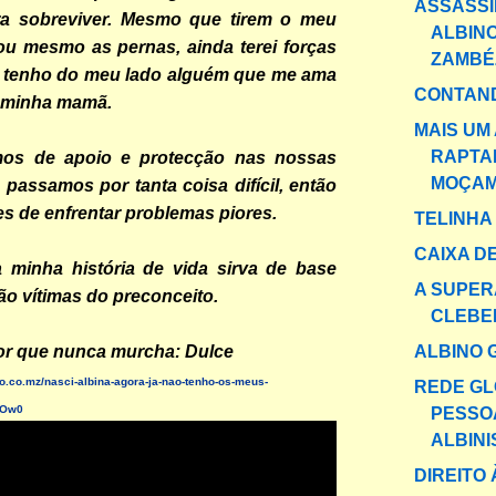
ASSASS
ra sobreviver. Mesmo que tirem o meu
ALBIN
ou mesmo as pernas, ainda terei forças
ZAMBÉ
is tenho do meu lado alguém que me ama
CONTAND
a minha mamã.
MAIS UM
RAPTA
mos de apoio e protecção nas nossas
MOÇAM
á passamos por tanta coisa difícil, então
 de enfrentar problemas piores.
TELINHA
CAIXA DE
 minha história de vida sirva de base
A SUPER
ão vítimas do preconceito.
CLEBE
ALBINO 
or que nunca murcha: Dulce
.co.mz/nasci-albina-agora-ja-nao-tenho-os-meus-
REDE GL
YOw0
PESSO
ALBINIS
DIREITO