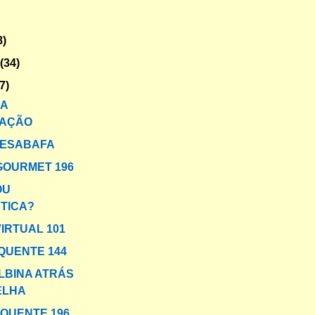
8)
o
(34)
7)
DA
AÇÃO
DESABAFA
GOURMET 196
OU
TICA?
VIRTUAL 101
QUENTE 144
LBINA ATRÁS
ELHA
 QUENTE 196