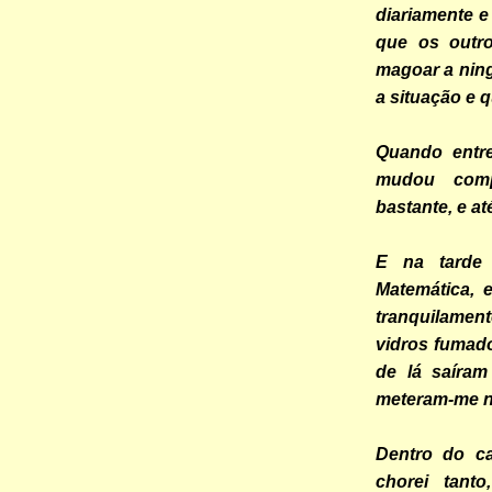
diariamente e 
que os outr
magoar a nin
a situação e 
Quando entre
mudou compl
bastante, e at
E na tarde 
Matemática,
tranquilamen
vidros fumado
de lá saíram
meteram-me n
Dentro do c
chorei tant