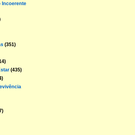
o Incoerente
)
as
(351)
14)
star
(435)
4)
revivência
7)