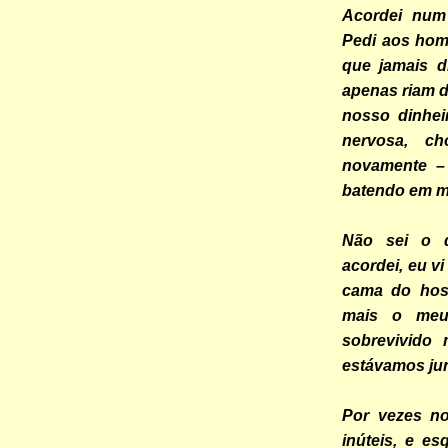
Acordei num 
Pedi aos hom
que jamais d
apenas riam d
nosso dinhei
nervosa, ch
novamente –
batendo em m
Não sei o 
acordei, eu v
cama do hosp
mais o meu
sobrevivido
estávamos ju
Por vezes n
inúteis, e e