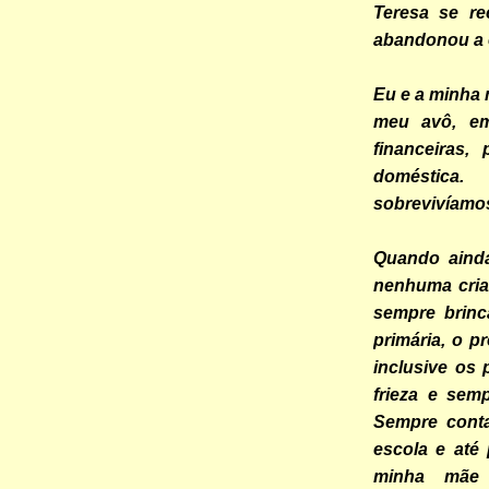
Teresa se re
abandonou a 
Eu e a minha 
meu avô, em
financeiras
doméstica
sobrevivíamo
Quando ainda
nenhuma cria
sempre brinc
primária, o 
inclusive os
frieza e sem
Sempre cont
escola e até
minha mãe 