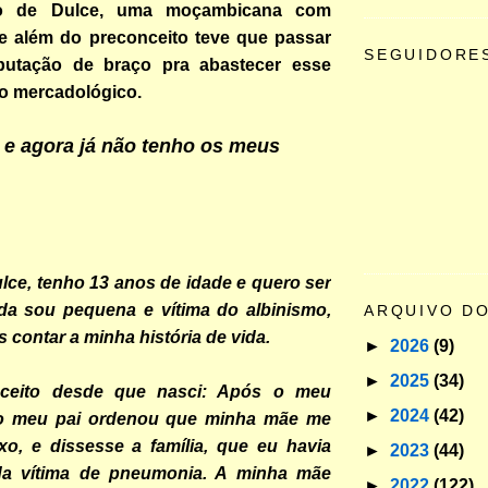
to de Dulce, uma moçambicana com
ue além do preconceito teve que passar
SEGUIDORE
utação de braço pra abastecer esse
o mercadológico.
a e agora já não tenho os meus
ce, tenho 13 anos de idade e quero ser
nda sou pequena e vítima do albinismo,
ARQUIVO D
 contar a minha história de vida.
►
2026
(9)
►
2025
(34)
nceito desde que nasci: Após o meu
►
2024
(42)
 o meu pai ordenou que minha mãe me
xo, e dissesse a família, que eu havia
►
2023
(44)
da vítima de pneumonia. A minha mãe
►
2022
(122)