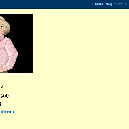
ES
(29)
)
nte em