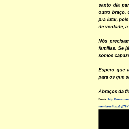
santo dia pa
outro braço, 
pra lutar, po
de verdade, 
Nós precisa
famílias. Se j
somos capazes
Espero que a
para os que s
Abraços da fl
Fonte:
http://www.mmo
membros#ixzz3yj78