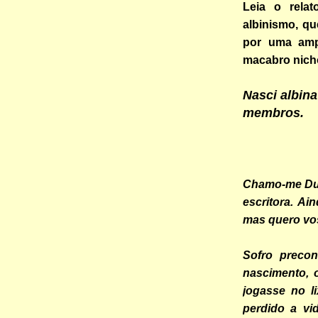
Leia o rela
albinismo, q
por uma amp
macabro nich
Nasci albin
membros.
Chamo-me Dul
escritora. Ai
mas quero vos
Sofro preco
nascimento,
jogasse no li
perdido a vi