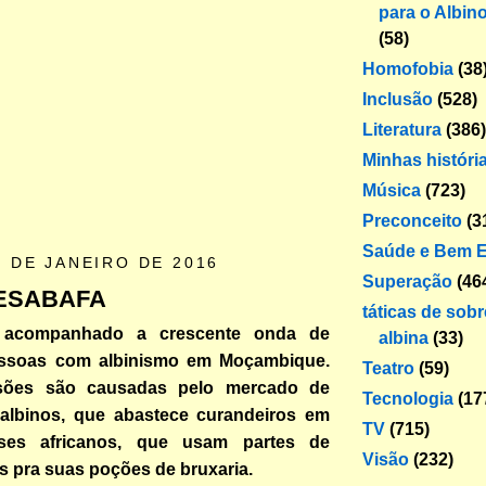
para o Albin
(58)
Homofobia
(38
Inclusão
(528)
Literatura
(386)
Minhas históri
Música
(723)
Preconceito
(3
Saúde e Bem E
0 DE JANEIRO DE 2016
Superação
(46
ESABAFA
táticas de sob
 acompanhado a crescente onda de
albina
(33)
essoas com albinismo em Moçambique.
Teatro
(59)
sões são causadas pelo mercado de
Tecnologia
(17
lbinos, que abastece curandeiros em
TV
(715)
íses africanos, que usam partes de
Visão
(232)
s pra suas poções de bruxaria.