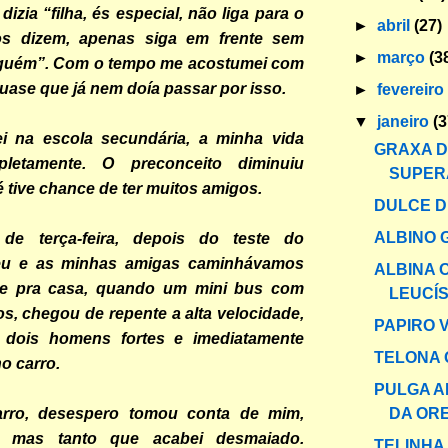
dizia “filha, és especial, não liga para o
►
abril
(27)
os dizem, apenas siga em frente sem
►
março
(3
guém”. Com o tempo me acostumei com
quase que já nem doía passar por isso.
►
fevereir
▼
janeiro
(3
i na escola secundária, a minha vida
GRAXA 
etamente. O preconceito diminuiu
SUPER
é tive chance de ter muitos amigos.
DULCE 
ALBINO 
de terça-feira, depois do teste do
 eu e as minhas amigas caminhávamos
ALBINA 
te pra casa, quando um mini bus com
LEUCÍS
s, chegou de repente a alta velocidade,
PAPIRO 
 dois homens fortes e imediatamente
TELONA 
o carro.
PULGA A
DA OR
arro, desespero tomou conta de mim,
o, mas tanto que acabei desmaiado.
TELINHA