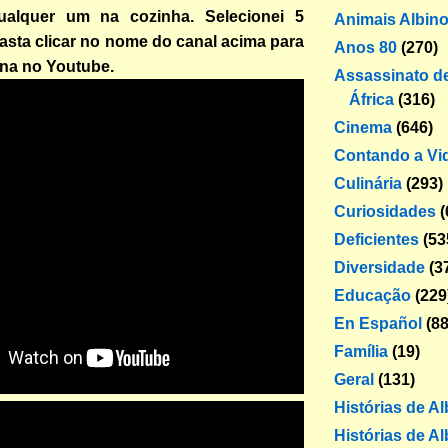
ualquer um na cozinha. Selecionei 5
Animais Albin
asta clicar no nome do canal acima para
Anos 80
(270)
ina no Youtube.
Assassinato de
África
(316)
Cinema
(646)
Contando a Vi
Culinária
(293)
Curiosidades
(
Deficientes
(53
Diversidade
(3
Educação
(229
En Español
(88
Família
(19)
Geral
(131)
Histórias de A
Histórias de Al