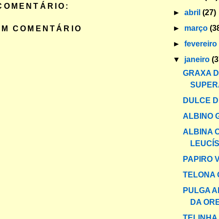
COMENTÁRIO:
►
abril
(27)
►
março
(3
UM COMENTÁRIO
►
fevereir
▼
janeiro
(3
GRAXA 
SUPER
DULCE 
ALBINO 
ALBINA 
LEUCÍS
PAPIRO 
TELONA 
PULGA A
DA OR
TELINHA