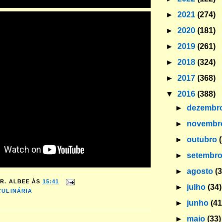
►
2021
(274)
►
2020
(181)
►
2019
(261)
►
2018
(324)
►
2017
(368)
▼
2016
(388)
►
dezembr
►
novemb
►
outubro
►
setembr
►
agosto
(
R. ALBEE
ÀS
15:41
►
julho
(34)
CULINÁRIA
►
junho
(41
►
maio
(33)