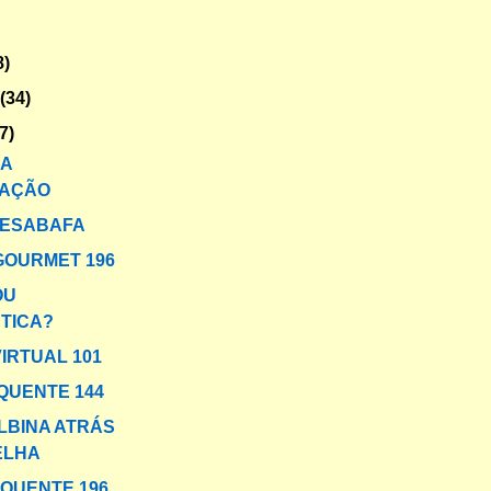
8)
o
(34)
7)
DA
AÇÃO
DESABAFA
GOURMET 196
OU
TICA?
VIRTUAL 101
QUENTE 144
LBINA ATRÁS
ELHA
 QUENTE 196