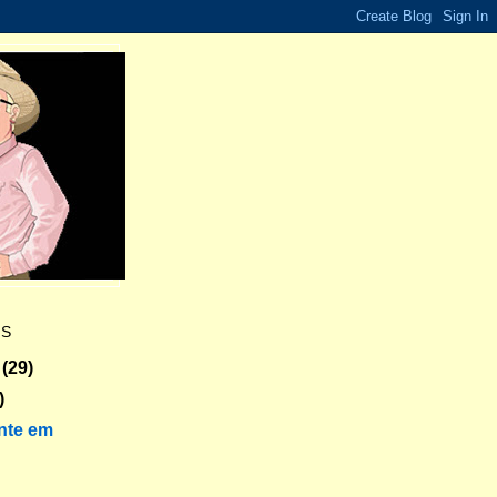
ES
(29)
)
nte em