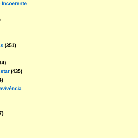
o Incoerente
)
as
(351)
14)
star
(435)
4)
revivência
7)