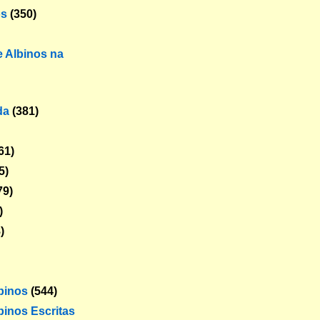
os
(350)
 Albinos na
da
(381)
61)
5)
79)
)
)
lbinos
(544)
binos Escritas