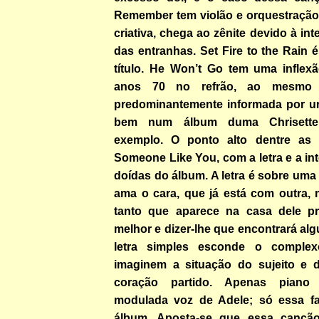
Remember tem violão e orquestração,
criativa, chega ao zênite devido à in
das entranhas. Set Fire to the Rain
título. He Won’t Go tem uma inflex
anos 70 no refrão, ao mesmo
predominantemente informada por urb
bem num álbum duma Chrisette 
exemplo. O ponto alto dentre as f
Someone Like You, com a letra e a in
doídas do álbum. A letra é sobre um
ama o cara, que já está com outra, 
tanto que aparece na casa dele pr
melhor e dizer-lhe que encontrará al
letra simples esconde o complex
imaginem a situação do sujeito e
coração partido. Apenas pian
modulada voz de Adele; só essa fai
álbum. Aposta-se que essa canção 