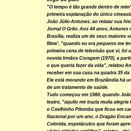
"O tempo é tão grande dentro de mim".
primeira explanação do único cineast
João Júlio Antunes, ao relatar sua his
Jornal O Grito. Aos 44 anos, Antunes
Brasília, realiza um de seus maiores 
filme', "quando eu era pequeno me l
primeira cena de televisão que vi, foi
novela Irmãos Coragem (1970), a partir
o que queria fazer da vida", relatou 
receber em sua casa na quadra 35 da 
Ele está morando em Brazlândia há u
de um tratamento de saúde.
Tudo começou em 1980, quando Joã
teatro, "aquilo me trazia muita alegria
o Coelhinho Pitomba que ficou em car
Nacional por um ano, o Dragão Encan
Colorida, espetáculos que foram apr
várias cidades satélites", relatou - daí