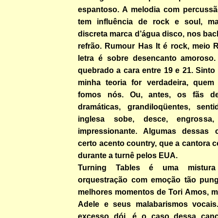
espantoso. A melodia com percuss
tem influência de rock e soul, m
discreta marca d’água disco, nos bac
refrão. Rumour Has It é rock, meio 
letra é sobre desencanto amoroso.
quebrado a cara entre 19 e 21. Sinto 
minha teoria for verdadeira, quem
fomos nós. Ou, antes, os fãs d
dramáticas, grandiloqüentes, sent
inglesa sobe, desce, engrossa,
impressionante. Algumas dessas 
certo acento country, que a cantora
durante a turnê pelos EUA.
Turning Tables é uma mistur
orquestração com emoção tão pung
melhores momentos de Tori Amos, m
Adele e seus malabarismos vocais
excesso dói, é o caso dessa canç