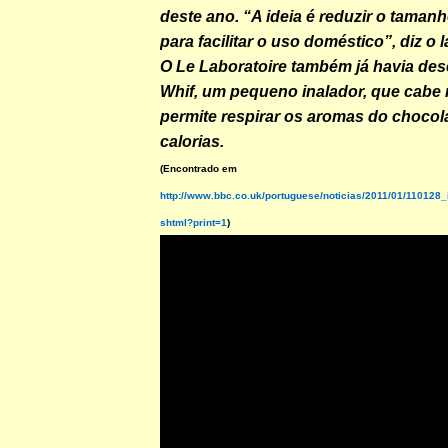
deste ano. “A ideia é reduzir o taman
para facilitar o uso doméstico”, diz o l
O Le Laboratoire também já havia des
Whif, um pequeno inalador, que cabe 
permite respirar os aromas do chocola
calorias.
(Encontrado em
http://www.bbc.co.uk/portuguese/noticias/2011/01/110128
shtml?print=1
)