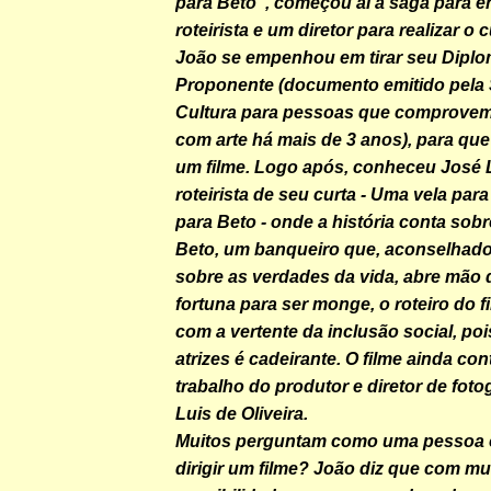
para Beto", começou aí a saga para e
roteirista e um diretor para realizar o
João se empenhou em tirar seu Diplo
Proponente (documento emitido pela 
Cultura para pessoas que comprovem
com arte há mais de 3 anos), para qu
um filme. Logo após, conheceu José 
roteirista de seu curta - Uma vela par
para Beto - onde a história conta sobr
Beto, um banqueiro que, aconselhad
sobre as verdades da vida, abre mão 
fortuna para ser monge, o roteiro do f
com a vertente da inclusão social, po
atrizes é cadeirante. O filme ainda co
trabalho do produtor e diretor de foto
Luis de Oliveira.
Muitos perguntam como uma pessoa
dirigir um filme? João diz que com mu