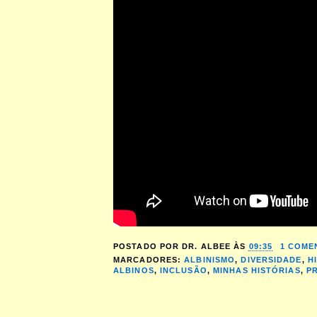
POSTADO POR
DR. ALBEE
ÀS
09:35
1 COME
MARCADORES:
ALBINISMO
,
DIVERSIDADE
,
H
ALBINOS
,
INCLUSÃO
,
MINHAS HISTÓRIAS
,
P