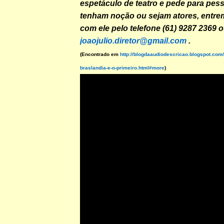
espetáculo de teatro e pede para pes
tenham noção ou sejam atores, entre
com ele pelo telefone (61) 9287 2369 o
joaojulio.diretor@gmail.com
.
(Encontrado em
http://blogdaaudiodescricao.blogspot.com
braslandia-e-o-primeiro.html#more
)