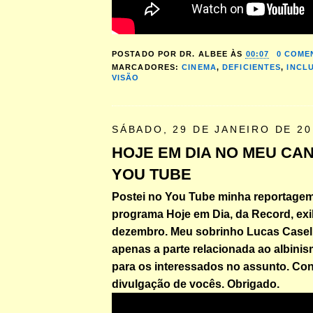
POSTADO POR
DR. ALBEE
ÀS
00:07
0 COME
MARCADORES:
CINEMA
,
DEFICIENTES
,
INCL
VISÃO
SÁBADO, 29 DE JANEIRO DE 20
HOJE EM DIA NO MEU CA
YOU TUBE
Postei no You Tube minha reportagem
programa Hoje em Dia, da Record, ex
dezembro. Meu sobrinho Lucas Casell
apenas a parte relacionada ao albinism
para os interessados no assunto. Co
divulgação de vocês. Obrigado.