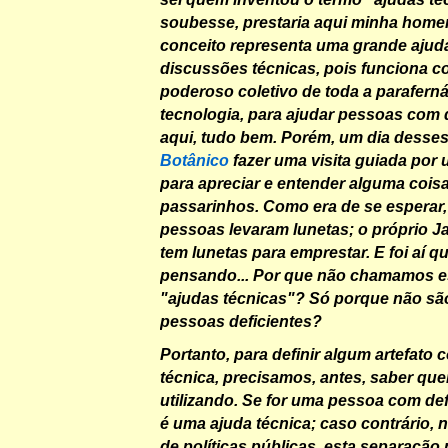
soubesse, prestaria aqui minha hom
conceito representa uma grande ajud
discussões técnicas, pois funciona 
poderoso coletivo de toda a parafernál
tecnologia, para ajudar pessoas com d
aqui, tudo bem. Porém, um dia desses
Botânico
fazer uma visita guiada por 
para apreciar e entender alguma cois
passarinhos. Como era de se esperar
pessoas levaram lunetas; o próprio J
tem lunetas para emprestar. E foi aí qu
pensando... Por que não chamamos es
"
ajudas técnicas
"? Só porque não sã
pessoas deficientes?
Portanto, para definir algum artefato
técnica, precisamos, antes, saber que
utilizando. Se for uma pessoa com def
é uma ajuda técnica; caso contrário, 
de políticas públicas, esta separação