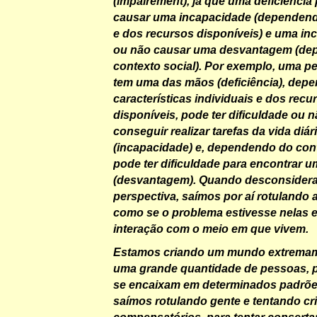
(impairement), já que uma deficiência
causar uma incapacidade (dependend
e dos recursos disponíveis) e uma i
ou não causar uma desvantagem (de
contexto social). Por exemplo, uma p
tem uma das mãos (deficiência), dep
características individuais e dos recu
disponíveis, pode ter dificuldade ou 
conseguir realizar tarefas da vida diár
(incapacidade) e, dependendo do cont
pode ter dificuldade para encontrar 
(desvantagem). Quando desconsider
perspectiva, saímos por aí rotulando 
como se o problema estivesse nelas 
interação com o meio em que vivem.
Estamos criando um mundo extremame
uma grande quantidade de pessoas, 
se encaixam em determinados padrõe
saímos rotulando gente e tentando c
compensatórios, para tentar consertar