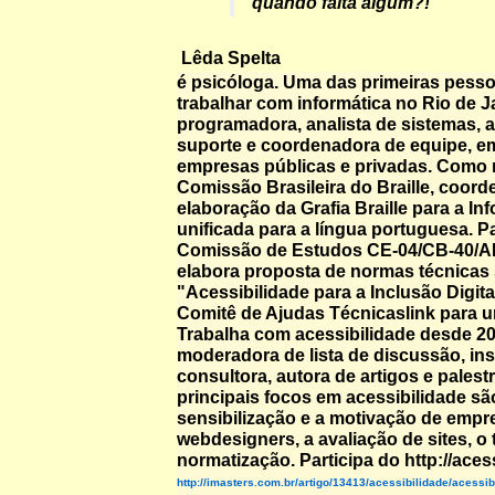
quando falta algum?!
"
Lêda Spelta
é psicóloga. Uma das primeiras pess
trabalhar com informática no Rio de Ja
programadora, analista de sistemas, a
suporte e coordenadora de equipe, e
empresas públicas e privadas. Como
Comissão Brasileira do Braille, coord
elaboração da Grafia Braille para a Inf
unificada para a língua portuguesa. Pa
Comissão de Estudos CE-04/CB-40/A
elabora proposta de normas técnicas
"Acessibilidade para a Inclusão Digit
Comitê de Ajudas Técnicaslink para u
Trabalha com acessibilidade desde 2
moderadora de lista de discussão, ins
consultora, autora de artigos e palest
principais focos em acessibilidade sã
sensibilização e a motivação de empr
webdesigners, a avaliação de sites, o
normatização. Participa do http://aces
http://imasters.com.br/artigo/13413/acessibilidade/acessi