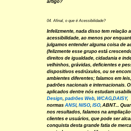
artigo?
04. Afinal, o que é Acessibilidade?
Infelizmente, nada disso tem relação
acessibilidade, ao menos por enquant
julgamos entender alguma coisa de ac
(felizmente esse grupo está crescend
direitos de igualdade, cidadania e in
velhinhos, grávidas, deficientes e p
dispositivos esdrúxulos, ou se enco
ambientes diferentes; falamos em leis, 
padrões nacionais e internacionais. 
aplicados dentre nós estudam usabil
Design
,
padrões Web
,
WCAG
,
DAISY
,
normas
ANSI
,
NISO
,
ISO
, ABNT... Qu
nos resultados, falamos na ampliação
clientes e usuários, que pode ser al
conquista desta grande fatia de merc