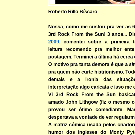
Roberto Rillo Bíscaro
Nossa, como me custou pra ver as 
3rd Rock From the Sun! 3 anos... D
2009
, comentei sobre a primeira 
leitura recomendo pra melhor ente
postagem. Terminei a última há cerca
O motivo pra tanta demora é que a
si
pra quem não curte histrionismo. To
demais e a ironia das situaç
interpretação algo caricata e isso me 
Vi 3rd Rock From the Sun basic
amado John Lithgow (fiz o mesmo
provou ser ótimo comediante. M
despertava a vontade de ver regularm
A matriz cômica usada pelos criadore
humor dos ingleses do Monty Pyt