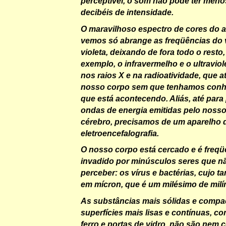
perceptível, o som não pode ter meno
decibéis de intensidade.
O maravilhoso espectro de cores do a
vemos só abrange as freqüências do
violeta, deixando de fora todo o resto
exemplo, o infravermelho e o ultraviol
nos raios X e na radioatividade, que 
nosso corpo sem que tenhamos conh
que está acontecendo. Aliás, até para
ondas de energia emitidas pelo nosso
cérebro, precisamos de um aparelho 
eletroencefalografia.
O nosso corpo está cercado e é freq
invadido por minúsculos seres que 
perceber: os vírus e bactérias, cujo
em mícron, que é um milésimo de milí
As substâncias mais sólidas e compa
superfícies mais lisas e contínuas, c
ferro e portas de vidro, não são nem