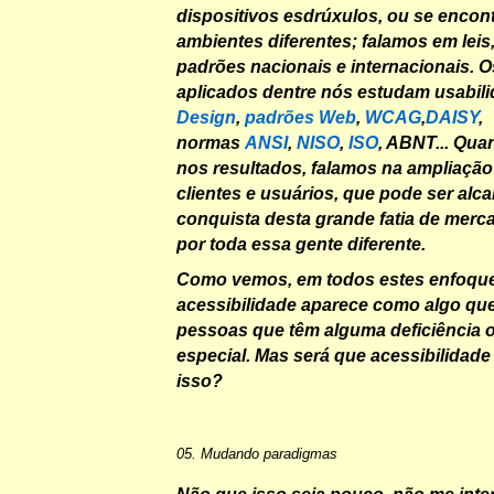
dispositivos esdrúxulos, ou se enco
ambientes diferentes; falamos em leis, 
padrões nacionais e internacionais. 
aplicados dentre nós estudam usabil
Design
,
padrões Web
,
WCAG
,
DAISY
,
normas
ANSI
,
NISO
,
ISO
, ABNT... Qu
nos resultados, falamos na ampliação
clientes e usuários, que pode ser al
conquista desta grande fatia de merc
por toda essa gente diferente.
Como vemos, em todos estes enfoque
acessibilidade aparece como algo qu
pessoas que têm alguma deficiência 
especial. Mas será que acessibilidad
isso?
05. Mudando paradigmas
Não que isso seja pouco, não me inte