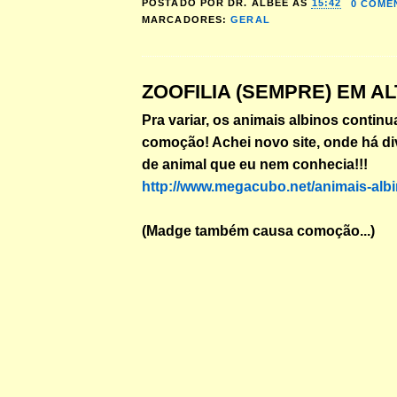
POSTADO POR
DR. ALBEE
ÀS
15:42
0 COME
MARCADORES:
GERAL
ZOOFILIA (SEMPRE) EM AL
Pra variar, os animais albinos contin
comoção! Achei novo site, onde há div
de animal que eu nem conhecia!!!
http://www.megacubo.net/animais-albi
(Madge também causa comoção...)