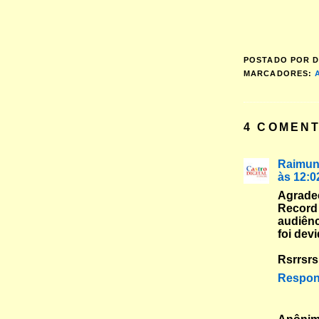
POSTADO POR
D
MARCADORES:
4 COMENT
Raimun
às 12:0
Agrade
Recor
audiênc
foi dev
Rsrrsrs
Respon