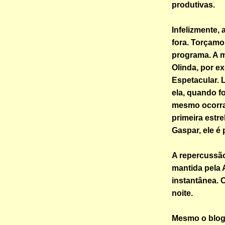
produtivas.
Infelizmente, 
fora. Torçamo
programa. A m
Olinda, por e
Espetacular. 
ela, quando f
mesmo ocorra 
primeira estre
Gaspar, ele é
A repercussã
mantida pela 
instantânea. 
noite.
Mesmo o blog,