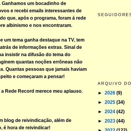
a. Ganhamos um bocadinho de
vos e recebi emails interessantes de
SEGUIDORE
do que, após o programa, foram á rede
re albinismo e nos encontraram.
se um tema ganha destaque na TV, tem
atrás de informações extras. Sinal de
a insistir na difusão do tema do
maginem quantas noções errôneas não
as. Quantas pessoas que jamais haviam
speito e começaram a pensar!
ARQUIVO D
, a Rede Record merece meu aplauso.
►
2026
(9)
►
2025
(34)
►
2024
(42)
m blog de reivindicação, além de
►
2023
(44)
, é hora de reivindicar!
►
2022
(122)