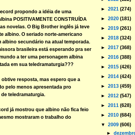
►
2021
(274)
Record propondo a idéia de uma
►
2020
(181)
albina POSITIVAMENTE CONSTRUÍDA
s novelas. O Big Brother inglês já teve
►
2019
(261)
te albino. O seriado norte-americano
►
2018
(324)
m albino secundário na atual temporada.
►
2017
(368)
ssora brasileira está esperando pra ser
 mundo a ter uma personagem albina
►
2016
(388)
tada em sua teledramaturgia???
►
2015
(426)
►
2014
(424)
 obtive resposta, mas espero que a
►
2013
(459)
ido pelo menos apresentada pro
de teledramaturgia.
►
2012
(547)
►
2011
(628)
rd já mostrou que albino não fica feio
►
2010
(684)
 mesmo mostraram o trabalho do
▼
2009
(606)
►
dezembr