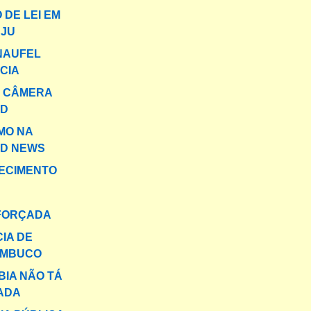
 DE LEI EM
JU
NAUFEL
CIA
O CÂMERA
RD
IMO NA
D NEWS
ECIMENTO
FORÇADA
CIA DE
AMBUCO
IA NÃO TÁ
ADA