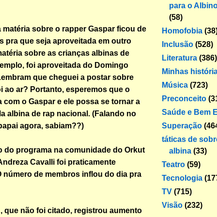
para o Albin
(58)
a matéria sobre o rapper Gaspar ficou de
Homofobia
(38
s pra que seja aproveitada em outro
Inclusão
(528)
atéria sobre as crianças albinas de
Literatura
(386)
xemplo, foi aproveitada do Domingo
Minhas históri
Lembram que cheguei a postar sobre
Música
(723)
oi ao ar? Portanto, esperemos que o
Preconceito
(3
com o Gaspar e ele possa se tornar a
Saúde e Bem E
la albina de rap nacional. (Falando no
Superação
(46
 papai agora, sabiam??)
táticas de sob
o do programa na comunidade do Orkut
albina
(33)
Andreza Cavalli foi praticamente
Teatro
(59)
O número de membros inflou do dia pra
Tecnologia
(17
TV
(715)
Visão
(232)
 que não foi citado, registrou aumento