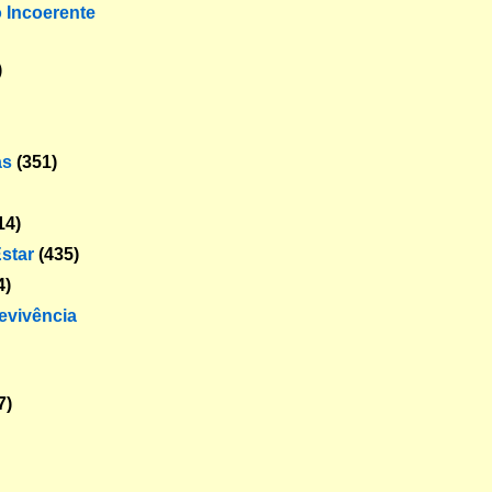
o Incoerente
)
as
(351)
14)
star
(435)
4)
revivência
7)