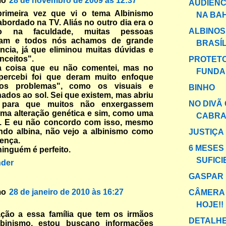
mo
28 de novembro de 2009 às 12:37
AUDIÊNC
primeira vez que vi o tema Albinismo
NA BAHI
bordado na TV. Aliás no outro dia era o
ALBINOS
to na faculdade, muitas pessoas
iram e todos nós achamos de grande
BRASÍL
ncia, já que eliminou muitas dúvidas e
nceitos".
PROTETO
a coisa que eu não comentei, mas no
FUNDA
percebi foi que deram muito enfoque
os problemas", como os visuais e
BINHO
nados ao sol. Sei que existem, mas abriu
NO DIVÃ 
 para que muitos não enxergassem
ma alteração genética e sim, como uma
CABRA
. E eu não concordo com isso, mesmo
ndo albina, não vejo a albinismo como
JUSTIÇA
ença.
6 MESES
ninguém é perfeito.
SUFICI
der
GASPAR
mo
28 de janeiro de 2010 às 16:27
CÂMERA
HOJE!!
ação a essa família que tem os irmãos
DETALHE
binismo, estou buscano informações