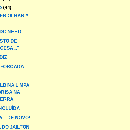
ro
(44)
ER OLHAR A
 DO NEHO
OSTO DE
ESA..."
DIZ
 FORÇADA
LBINA LIMPA
BRISA NA
TERRA
INCLUÍDA
... DE NOVO!
A DO JAILTON