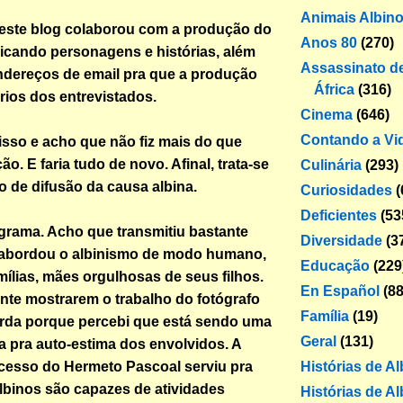
Animais Albin
 este blog colaborou com a produção do
Anos 80
(270)
icando personagens e histórias, além
Assassinato de
ndereços de email pra que a produção
África
(316)
rios dos entrevistados.
Cinema
(646)
Contando a Vi
sso e acho que não fiz mais do que
o. E faria tudo de novo. Afinal, trata-se
Culinária
(293)
o de difusão da causa albina.
Curiosidades
(
Deficientes
(53
grama. Acho que transmitiu bastante
Diversidade
(3
 abordou o albinismo de modo humano,
Educação
(229
ílias, mães orgulhosas de seus filhos.
En Español
(88
nte mostrarem o trabalho do fotógrafo
Família
(19)
rda porque percebi que está sendo uma
Geral
(131)
ma pra auto-estima dos envolvidos. A
Histórias de A
ucesso do Hermeto Pascoal serviu pra
lbinos são capazes de atividades
Histórias de Al