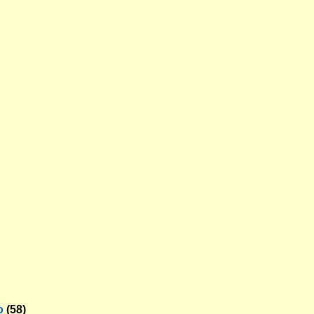
o
(58)