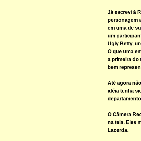
Já escrevi à 
personagem 
em uma de sua
um participan
Ugly Betty, u
O que uma emi
a primeira do
bem represen
Até agora não
idéia tenha s
departamento 
O Câmera Reco
na tela. Eles
Lacerda.