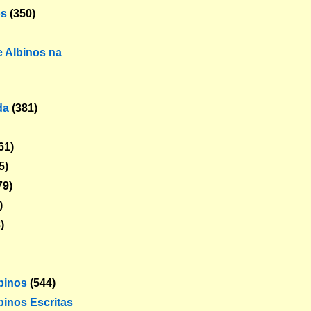
os
(350)
 Albinos na
da
(381)
61)
5)
79)
)
)
lbinos
(544)
binos Escritas