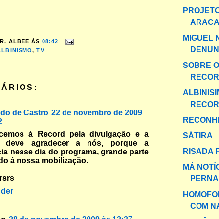
PROJETO
ARACA
MIGUEL 
R. ALBEE
ÀS
08:42
DENUN
ALBINISMO
,
TV
SOBRE 
RECO
ÁRIOS:
ALBINIS
RECOR
do de Castro
22 de novembro de 2009
RECONH
2
cemos à Record pela divulgação e a
SÁTIRA
d deve agradecer a nós, porque a
RISADA 
ia nesse dia do programa, grande parte
ido á nossa mobilização.
MÁ NOTÍ
rsrs
PERN
der
HOMOFOB
COM N