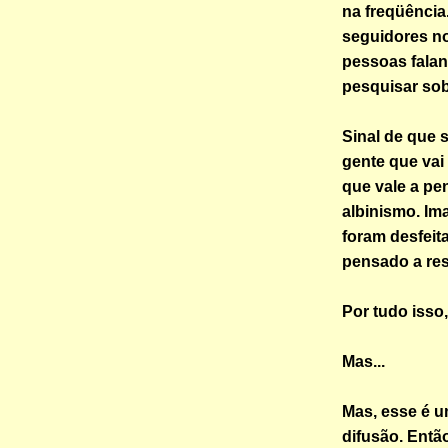
na freqüênci
seguidores no
pessoas falan
pesquisar sob
Sinal de que 
gente que vai 
que vale a pen
albinismo. I
foram desfeit
pensado a re
Por tudo isso
Mas...
Mas, esse é u
difusão. Então