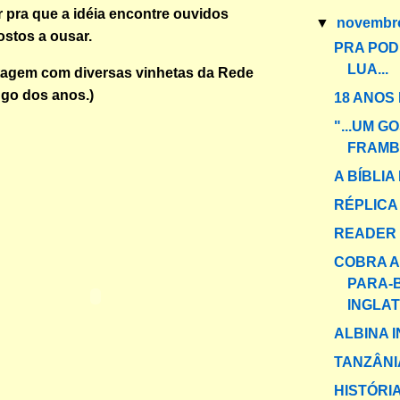
r pra que a idéia encontre ouvidos
▼
novemb
ostos a ousar.
PRA POD
LUA...
tagem com diversas vinhetas da Rede
go dos anos.)
18 ANOS
"...UM G
FRAMBO
A BÍBLIA 
RÉPLICA
READER
COBRA A
PARA-
INGLA
ALBINA 
TANZÂNIA
HISTÓRI