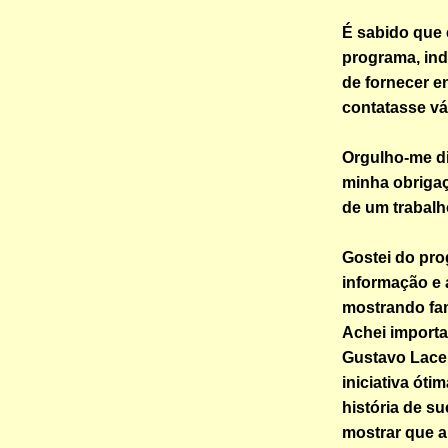
É sabido que
programa, ind
de fornecer e
contatasse vá
Orgulho-me di
minha obrigaçã
de um trabalh
Gostei do pro
informação e
mostrando fam
Achei importa
Gustavo Lace
iniciativa óti
história de s
mostrar que a