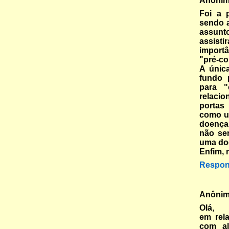
Anôni
Foi a 
sendo a
assun
assist
importâ
"pré-co
A únic
fundo 
para "
relacio
portas
como u
doença
não se
uma do
Enfim, 
Respon
Anôni
Olá,
em rel
com al