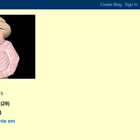
ES
(29)
)
nte em