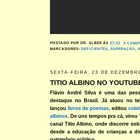
POSTADO POR
DR. ALBEE
ÀS
07:43
0 COME
MARCADORES:
DEFICIENTES
,
SUPERAÇÃO
,
SEXTA-FEIRA, 23 DE DEZEMBR
TITIO ALBINO NO YOUTUB
Flávio André Silva é uma das pess
destaque no Brasil. Já atuou no te
lançou
livros de poemas
, editou
cole
albinos
. De uns tempos pra cá, virou
canal Titio Albino, onde discorre sob
desde a educação de crianças a di
patrimônio público.