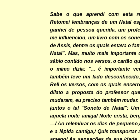
Sabe o que aprendi com esta re
Retomei lembranças de um Natal es
ganhei de pessoa querida, um prof
me influenciou, um livro com os son
de Assis, dentre os quais estava o f
Natal". Mas, muito mais importante
sábio contido nos versos, o cartão 
o mimo dizia: “... é importante v
também teve um lado desconhecido,
Reli os versos, com os quais encerr
dilato a proposta do professor que
mudaram, eu preciso também mudar. 
juntos o tal “Soneto de Natal": U
aquela noite amiga/ Noite cristã, be
—/ Ao relembrar os dias de pequeno,/
e a lépida cantiga,/ Quis transportar
ameno/ As sensações da sua idade a