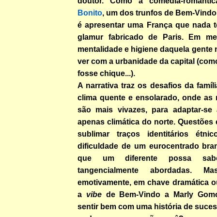
doutor. Como a comédia-românti
Bonito
, um dos trunfos de Bem-Vindo
é apresentar uma França que nada 
glamur fabricado de Paris. Em me
mentalidade e higiene daquela gente
ver com a urbanidade da capital (como
fosse chique...).
A narrativa traz os desafios da famí
clima quente e ensolarado, onde as 
são mais vivazes, para adaptar-se 
apenas climática do norte. Questões
sublimar traços identitários étnic
dificuldade de um eurocentrado bran
que um diferente possa sa
tangencialmente abordadas. M
emotivamente, em chave dramática ou
a
vibe
de Bem-Vindo a Marly Gomo
sentir bem com uma história de sucess