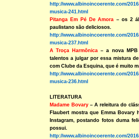
http://www.albinoincoerente.com/2016
musica-241.html
Pitanga Em Pé De Amora
– os 2 á
paulistano são deliciosos.
http://www.albinoincoerente.com/2016
musica-237.html
A Troça Harmônica
– a nova MPB 
talentos a julgar por essa mistura 
com Clube da Esquina, que é muito ma
http://www.albinoincoerente.com/2016
musica-236.html
LITERATURA
Madame Bovary
– A releitura do clá
Flaubert mostra que Emma Bovary h
Instagram, postando fotos duma fel
possui.
http://www.albinoincoerente.com/2016