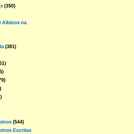
os
(350)
 Albinos na
da
(381)
61)
5)
79)
)
)
lbinos
(544)
binos Escritas