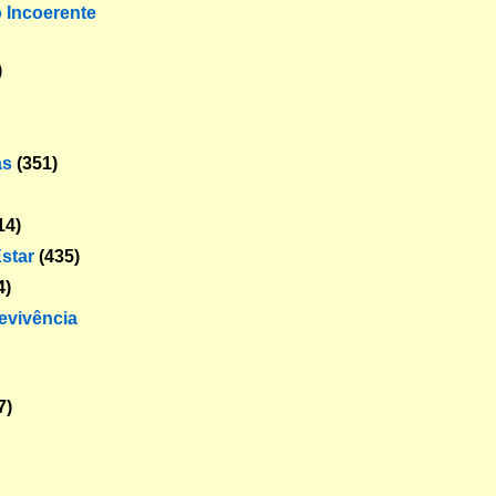
o Incoerente
)
as
(351)
14)
star
(435)
4)
revivência
7)