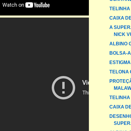
TELINHA
CAIXA DE
A SUPER
NICK V
ALBINO 
BOLSA-A
ESTIGMA
TELONA 
PROTEÇ
MALAW
TELINHA
CAIXA DE
DESENH
SUPER