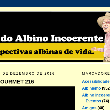
0 DE DEZEMBRO DE 2016
MARCADOR
GOURMET 216
Acessibilidade
Albinismo
(952
Albino Incoere
Eventos
(74)
Amigos
(40)