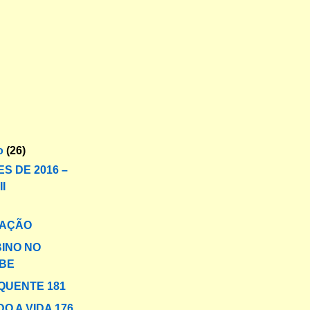
o
(26)
S DE 2016 –
I
AÇÃO
BINO NO
BE
QUENTE 181
O A VIDA 176