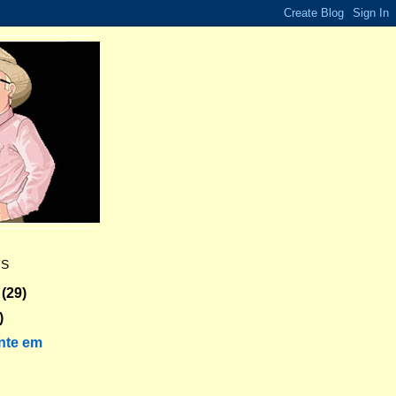
ES
(29)
)
nte em