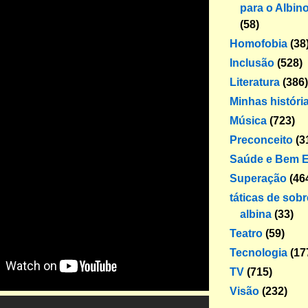
para o Albin
(58)
Homofobia
(38
Inclusão
(528)
Literatura
(386)
Minhas históri
Música
(723)
Preconceito
(3
Saúde e Bem E
Superação
(46
táticas de sob
albina
(33)
Teatro
(59)
Tecnologia
(17
TV
(715)
Visão
(232)