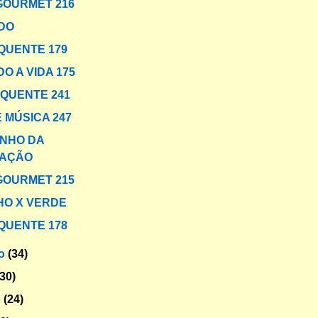
GOURMET 216
DO
QUENTE 179
O A VIDA 175
 QUENTE 241
 MÚSICA 247
NHO DA
AÇÃO
GOURMET 215
O X VERDE
QUENTE 178
ro
(34)
(30)
o
(24)