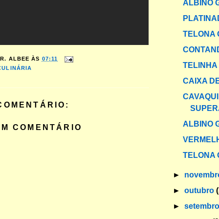
ALBINO 
PLATINA
TELONA 
CONTAND
R. ALBEE
ÀS
07:11
TELINHA
CULINÁRIA
CAIXA DE
CAVAQUI
COMENTÁRIO:
SUPER
ALBINO 
UM COMENTÁRIO
VERMELH
TELONA 
►
novemb
►
outubro
►
setembr