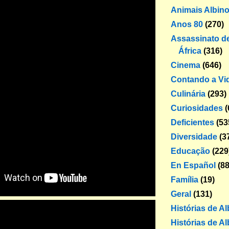
Animais Albin
Anos 80
(270)
Assassinato de
África
(316)
Cinema
(646)
Contando a Vi
Culinária
(293)
Curiosidades
(
Deficientes
(53
Diversidade
(3
Educação
(229
En Español
(88
Família
(19)
Geral
(131)
Histórias de A
Histórias de Al