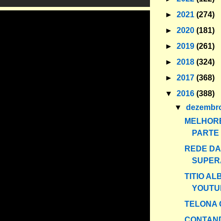
►
2021
(274)
►
2020
(181)
►
2019
(261)
►
2018
(324)
►
2017
(368)
▼
2016
(388)
▼
dezembr
MELHORE
PARTE I
REDE DA
SUPER
TITIO AL
YOUTU
TELONA 
CONTAND