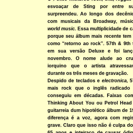
esvoaçar de Sting por entre s
surpreendeu. Ao longo dos decênio
com musicais da Broadway, músic
world music.
Essa multiplicidade de 
porque seu álbum mais recente tem
como “retorno ao rock”. 57th & 9th
em sua versão Deluxe e foi lan
novembro. O nome alude ao cru
iorquino que o artista atravessav
durante os três meses de gravação.
Despido de teclados e
electronica,
5
mais rock que o inglês radicad
conseguiu em décadas. Faixas com
Thinking About You ou Petrol Head
guitarreia dum hipotético álbum de 1
diferença é a voz, agora com regi
grave. Claro que isso não é culpa d
65 anos e inteiraço de causar ódi