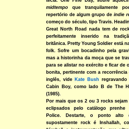
tecla. One Fine Day, sobre aqueci
midtempo
que tranquilamente pod
repertório de algum grupo de
indie 
começo do século, tipo Travis. Head
Great North Road nada tem de rock;
perfeitamente inserido na tradiçã
britânica. Pretty Young Soldier está n
folk. Sofre um bocadinho pela grav
mas a historinha da moça que se tr
para se alistar no exército e ficar d
bonita, pertinente com a recorrência
inglês, vide
Kate Bush
regravando
Cabin Boy, como lado B de The 
(1985).
Por mais que os 2 ou 3 rocks sejam 
eclipsados pelo catálogo prenhe
Police. Destarte, o ponto alt
supostamente rock é Inshallah, 