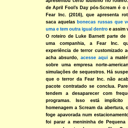
apresentou certo ludismo no roteiro
de April Fool’s Day pós-Scream é o 
Fear Inc. (2016), que apresenta rot
saca aquelas
bonecas russas que v
uma e tem outra igual dentro
e assim 
O roteiro de Luke Barnett parte de 
uma companhia, a Fear Inc. qu
experiência de terror customizado a
acha absurdo,
acesse aqui
a matéri
sobre uma empresa norte-american
simulações de sequestros. Há suspei
que o terror da Fear Inc. não aca
pacote contratado se conclua. Pare
tendem a desaparecer com frequ
programas. Isso está implícito
homenagem a Scream da abertura, 
foge apavorada num estacionamento
foi parar a menininha de Pequena 