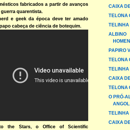
ésticos fabricados a partir de avanços
CAIXA DE
 guerra quarentista.
TELONA 
nerd e geek da época deve ter amado
TELINHA
 papo cabeça de ciência de botequim.
ALBINO
HOME
PAPIRO 
TELONA 
TELINHA
CAIXA DE
TELONA 
O PRÓ-A
ANGOL
TELINHA
CAIXA DE
o the Stars, o Office of Scientific