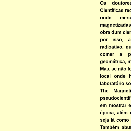
Os doutore
Científicas r
onde merca
magnetizadas
obra dum cien
por isso, a
radioativo, 
comer a pr
geométrica, m
Mas, se não fo
local onde 
laboratório s
The Magnet
pseudocientíf
em mostrar 
época, além 
seja lá como
Também abun