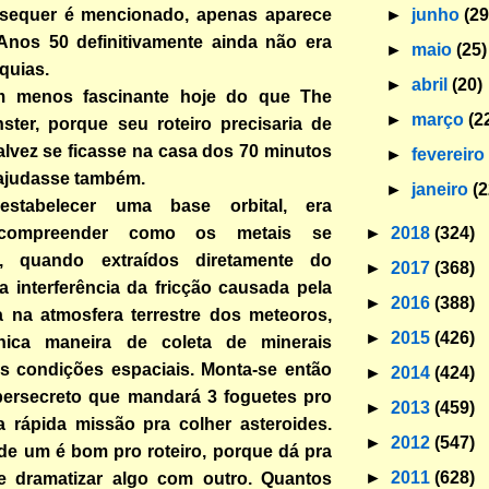
►
junho
(29
n sequer é mencionado, apenas aparece
Anos 50 definitivamente ainda não era
►
maio
(25)
quias.
►
abril
(20)
m menos fascinante hoje do que The
►
março
(2
ster, porque seu roteiro precisaria de
alvez se ficasse na casa dos 70 minutos
►
fevereir
 ajudasse também.
►
janeiro
(2
stabelecer uma base orbital, era
►
2018
(324)
 compreender como os metais se
, quando extraídos diretamente do
►
2017
(368)
 interferência da fricção causada pela
►
2016
(388)
a na atmosfera terrestre dos meteoros,
►
2015
(426)
nica maneira de coleta de minerais
s condições espaciais. Monta-se então
►
2014
(424)
ersecreto que mandará 3 foguetes pro
►
2013
(459)
 rápida missão pra colher asteroides.
►
2012
(547)
de um é bom pro roteiro, porque dá pra
►
2011
(628)
e dramatizar algo com outro. Quantos