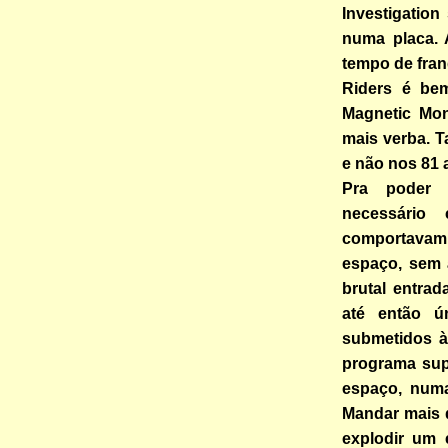
Investigatio
numa placa. 
tempo de fran
Riders é be
Magnetic Mon
mais verba. T
e não nos 81
Pra poder e
necessário
comportavam
espaço, sem a
brutal entrad
até então ú
submetidos à
programa sup
espaço, numa
Mandar mais 
explodir um 