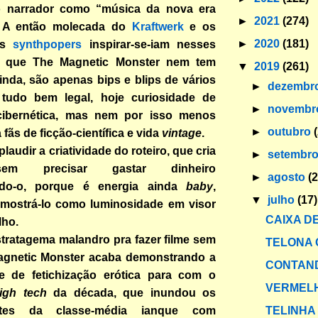
o narrador como “música da nova era
►
2021
(274)
”. A então molecada do
Kraftwerk
e os
►
2020
(181)
os
synthpopers
inspirar-se-iam nesses
e que The Magnetic Monster nem tem
▼
2019
(261)
nda, são apenas bips e blips de vários
►
dezembr
tudo bem legal, hoje curiosidade de
►
novemb
cibernética, mas nem por isso menos
►
outubro
 fãs de ficção-científica e vida
vintage
.
audir a criatividade do roteiro, que cria
►
setembr
em precisar gastar dinheiro
►
agosto
(
ndo-o, porque é energia ainda
baby
,
▼
julho
(17)
 mostrá-lo como luminosidade em visor
CAIXA DE
lho.
tratagema malandro pra fazer filme sem
TELONA 
agnetic Monster acaba demonstrando a
CONTAND
e de fetichização erótica para com o
VERMELH
igh tech
da década, que inundou os
TELINHA
entes da classe-média ianque com