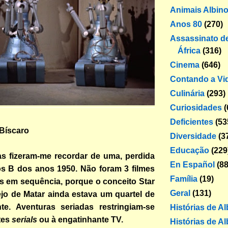
Animais Albin
Anos 80
(270)
Assassinato de
África
(316)
Cinema
(646)
Contando a Vi
Culinária
(293)
Curiosidades
(
Deficientes
(53
 Bíscaro
Diversidade
(3
Educação
(229
ias fizeram-me recordar de uma, perdida
En Español
(88
os B dos anos 1950. Não foram 3 filmes
Família
(19)
s em sequência, porque o conceito Star
Geral
(131)
jo de Matar ainda estava um quartel de
nte. Aventuras seriadas restringiam-se
Histórias de A
tes
serials
ou à engatinhante TV.
Histórias de Al