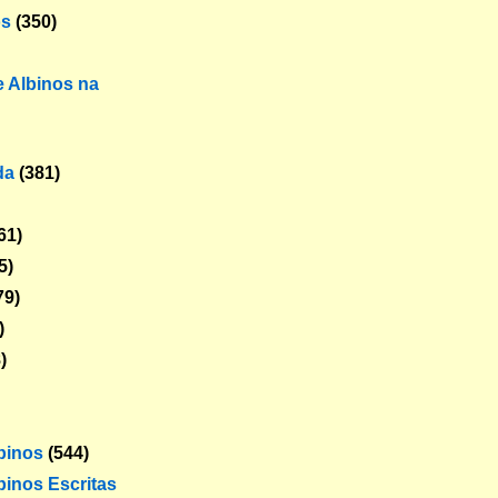
os
(350)
 Albinos na
da
(381)
61)
5)
79)
)
)
lbinos
(544)
binos Escritas