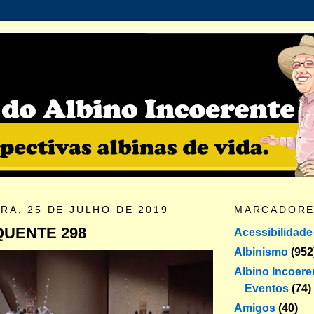
RA, 25 DE JULHO DE 2019
MARCADOR
QUENTE 298
Acessibilidade
Albinismo
(952
Albino Incoere
Eventos
(74)
Amigos
(40)