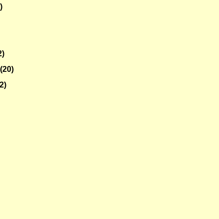
)
2)
o
(20)
2)