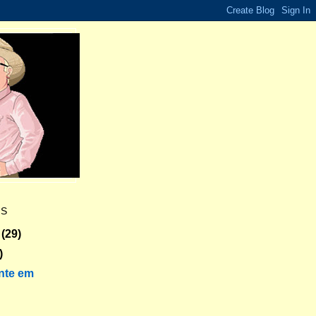
ES
(29)
)
nte em