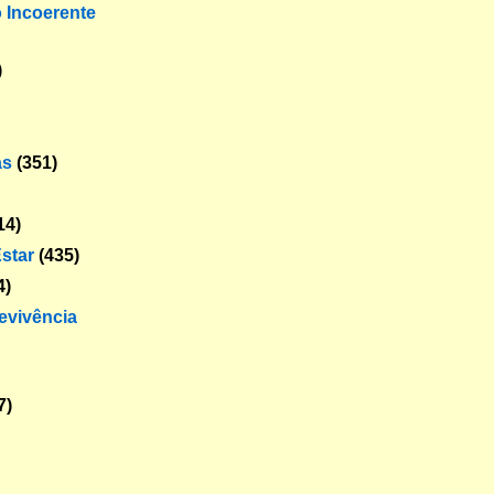
o Incoerente
)
as
(351)
14)
star
(435)
4)
revivência
7)