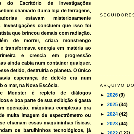
s do Escritório de Investigações
ecebem chamado duma loja de ferragens,
SEGUIDORE
dorias estavam misteriosamente
. Investigações concluem que isso foi
tista que brincou demais com radiação,
lém de morrer, criara monstrengo
que transformava energia em matéria ao
imeira e crescia em progressão
as ainda cabia num container qualquer.
sse detido, destruiria o planeta. O único
havia esperança de detê-lo era num
ob o mar, na Nova Escócia.
ARQUIVO D
ic Monster é repleto de diálogos
►
2026
(9)
icos e boa parte de sua exibição é gasta
►
2025
(34)
em operação, máquinas complexas pra
►
2024
(42)
de muita imagem de espectrômetro ou
 se chamam essas maquininhas físicas.
►
2023
(44)
dam os barulhinhos tecnológicos, já
►
2022
(122)