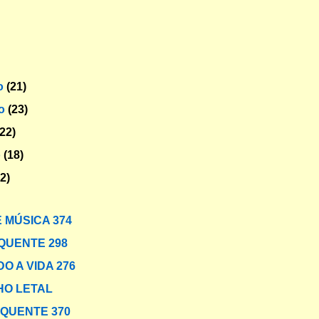
o
(21)
ro
(23)
(22)
o
(18)
22)
 MÚSICA 374
QUENTE 298
O A VIDA 276
O LETAL
 QUENTE 370