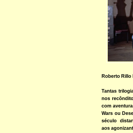
Roberto Rillo
Tantas trilog
nos recôndit
com aventura
Wars ou Dese
século dista
aos agonizan