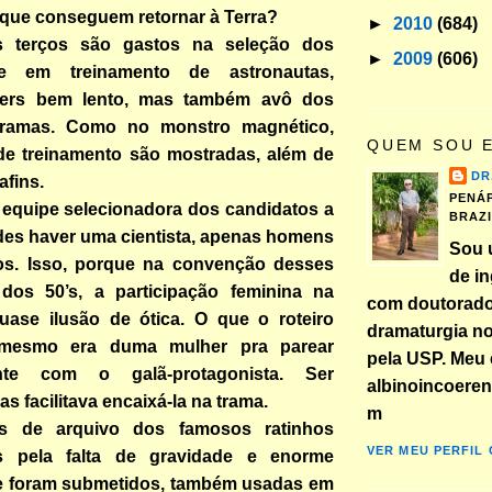
que conseguem retornar à Terra?
►
2010
(684)
s terços são gastos na seleção dos
►
2009
(606)
e em treinamento de astronautas,
ders bem lento, mas também avô dos
dramas. Como no monstro magnético,
QUEM SOU 
e treinamento são mostradas, além de
DR
afins.
PENÁP
 equipe selecionadora dos candidatos a
BRAZ
des haver uma cientista, apenas homens
Sou 
os. Isso, porque na convenção desses
de in
i dos 50’s, a participação feminina na
com doutorad
quase ilusão de ótica. O que o roteiro
dramaturgia n
 mesmo era duma mulher pra parear
pela USP. Meu 
nte com o galã-protagonista. Ser
albinoincoere
as facilitava encaixá-la na trama.
m
 de arquivo dos famosos ratinhos
VER MEU PERFIL
s pela falta de gravidade e enorme
e foram submetidos, também usadas em