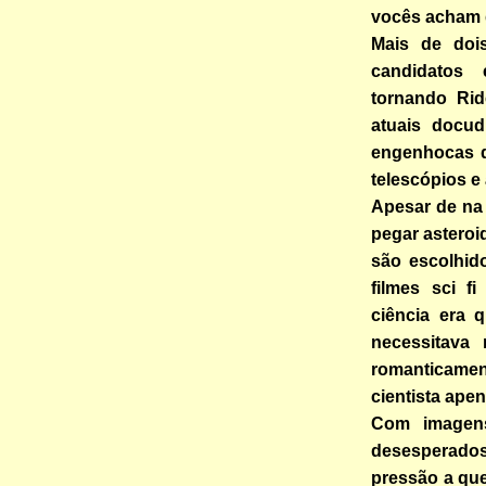
vocês acham 
Mais de doi
candidatos 
tornando Ri
atuais docu
engenhocas d
telescópios e 
Apesar de na
pegar asteroi
são escolhid
filmes sci f
ciência era 
necessitava
romanticame
cientista apen
Com imagens
desesperado
pressão a qu