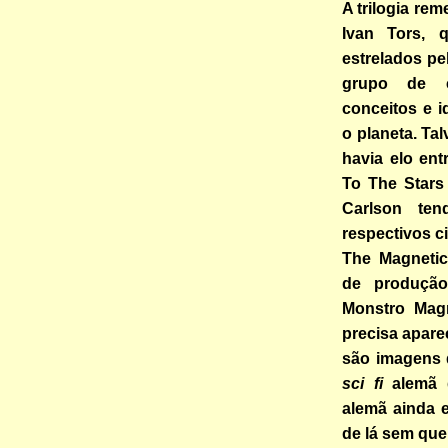
A trilogia re
Ivan Tors, 
estrelados pel
grupo de c
conceitos e i
o planeta. Ta
havia elo ent
To The Stars
Carlson ten
respectivos c
The Magnetic
de produção
Monstro Magn
precisa apare
são imagens 
sci fi
alemã 
alemã ainda 
de lá sem que