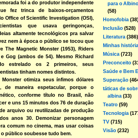
memorada foi a do produtor independente
para o Albin
que fez trinca de baixos-orçamentos
(58)
o Office of Scientific Investigation (OSI),
Homofobia
(38
ientistas que usava geringonças,
Inclusão
(528)
deias altamente tecnológicos pra salvar
Literatura
(386)
lvez nem à época o público se tocou que
Minhas históri
re The Magnetic Monster (1953), Riders
Música
(723)
 e Gog (ambos de 54). Mesmo Richard
Preconceito
(3
do estrelado os 2 primeiros, seus
Saúde e Bem E
ientistas tinham nomes distintos.
 Monster otimiza seus ínfimos dólares
Superação
(46
, de maneira espetacular, porque o
táticas de sob
ético, conforme título no Brasil, não
albina
(33)
cer e uns 15 minutos dos 76 de duração
Teatro
(59)
de arquivo ou reutilizadas de produção
Tecnologia
(17
dos anos 30. Demonizar personagem
TV
(715)
era comum no cinema, mas usar coisas
Visão
(232)
 o público soubesse tudo bem.