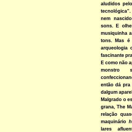
aludidos pel
tecnológica
nem nascid
sons. E olh
musiquinha ai
tons. Mas é 
arqueologia 
fascinante pra
E como não apl
monstro s
confecciona
então dá pra
dalgum apare
Malgrado o es
grana, The M
relação quas
maquinário
h
lares aflu