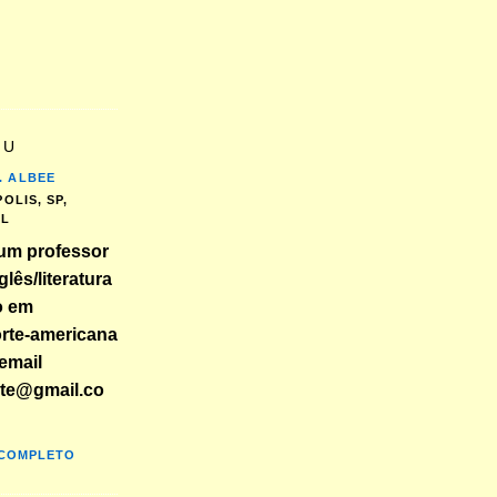
EU
. ALBEE
OLIS, SP,
IL
um professor
glês/literatura
o em
orte-americana
email
nte@gmail.co
 COMPLETO