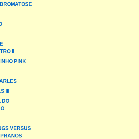
IBROMATOSE
O
E
RO II
INHO PINK
HARLES
 III
A DO
RO
NGS VERSUS
OPRANOS