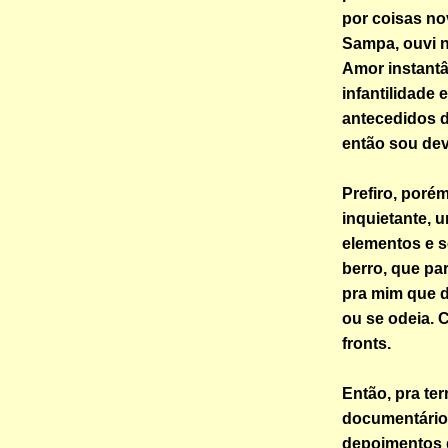
por coisas no
Sampa, ouvi n
Amor instantâ
infantilidade 
antecedidos 
então sou dev
Prefiro, porém
inquietante, 
elementos e s
berro, que par
pra mim que d
ou se odeia.
fronts.
Então, pra te
documentário
depoimentos d