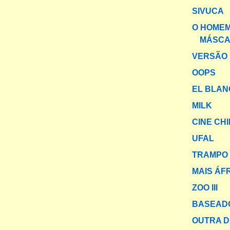
SIVUCA
O HOMEM
MÁSC
VERSÃO 
OOPS
EL BLAN
MILK
CINE CH
UFAL
TRAMPO 
MAIS ÁF
ZOO III
BASEADO
OUTRA 