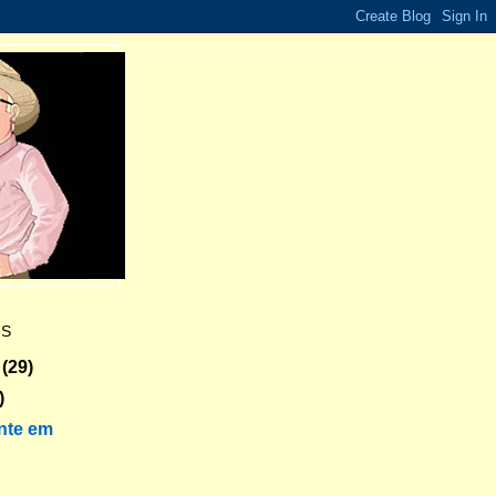
ES
(29)
)
nte em