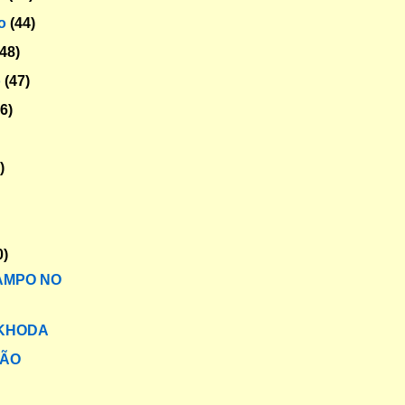
ro
(44)
(48)
o
(47)
56)
)
0)
AMPO NO
 KHODA
ÃO