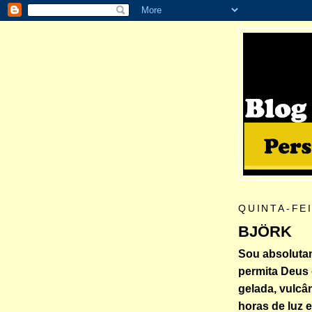
QUINTA-FE
BJÖRK
Sou absolutam
permita Deus 
gelada, vulcâ
horas de luz 