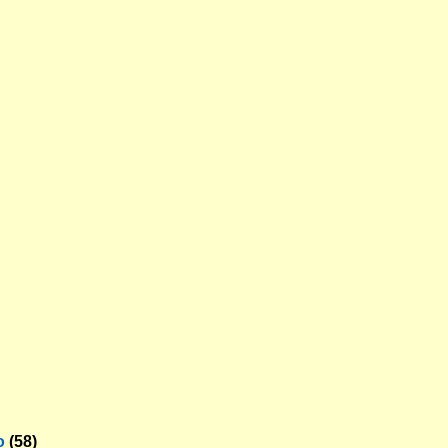
o
(58)