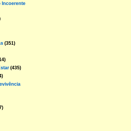
o Incoerente
)
as
(351)
14)
star
(435)
4)
revivência
7)