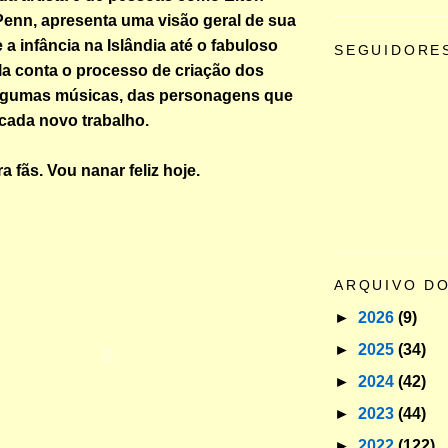
enn, apresenta uma visão geral de sua
 a infância na Islândia até o fabuloso
SEGUIDORE
la conta o processo de criação dos
algumas músicas, das personagens que
cada novo trabalho.
ra fãs. Vou nanar feliz hoje.
ARQUIVO D
►
2026
(9)
►
2025
(34)
►
2024
(42)
►
2023
(44)
►
2022
(122)