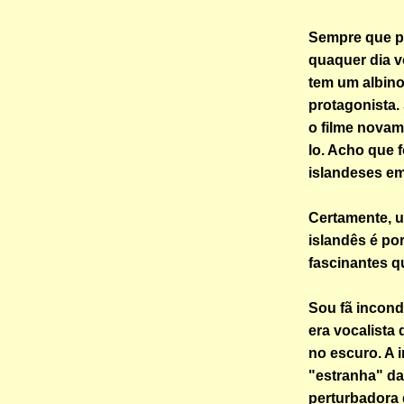
Sempre que po
quaquer dia v
tem um albino
protagonista.
o filme novam
lo. Acho que f
islandeses em
Certamente, 
islandês é po
fascinantes q
Sou fã incond
era vocalista
no escuro. A 
"estranha" da
perturbadora 