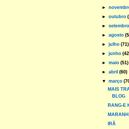
►
novemb
►
outubro
►
setembr
►
agosto
(
►
julho
(71)
►
junho
(42
►
maio
(51)
►
abril
(60)
▼
março
(7
MAIS TR
BLOG
RANG-E
MARANH
IRÃ