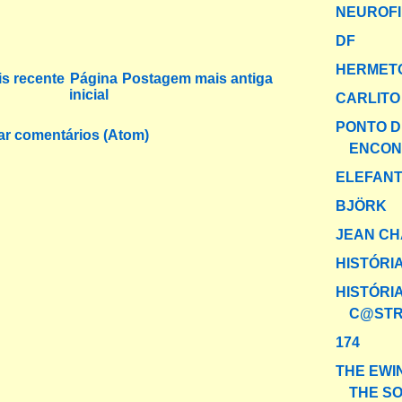
NEUROF
DF
HERMET
s recente
Página
Postagem mais antiga
inicial
CARLITO
PONTO D
ar comentários (Atom)
ENCONT
ELEFANT
BJÖRK
JEAN C
HISTÓRIAS
HISTÓRI
C@ST
174
THE EWI
THE S