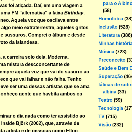
para o Albin
vas foi atiçada. Daí, em uma viagem a
(58)
uma FM "alternativa" a faixa
Birthday
.
Homofobia
(38
neo. Aquela voz que oscilava entre
Inclusão
(528)
e algo meio extraterrestre, aqueles gritos
de sussuros. Comprei o álbum e desde
Literatura
(386)
oto da islandesa.
Minhas históri
Música
(723)
, a carreira solo dela. Moderna,
Preconceito
(3
uma mistura descconcertante de
Saúde e Bem E
empre aquela voz que vai do susurro ao
Superação
(46
ece que vai falhar e não falha. Tenho
táticas de sob
eve ser uma dessas artistas que se ama
albina
(33)
 Conheço gente que havbita ambos os
Teatro
(59)
Tecnologia
(17
rminar o dia nada como ter assistido ao
TV
(715)
Inside Björk
(2002), que, através de
Visão
(232)
a artista e de pessoas como Elton