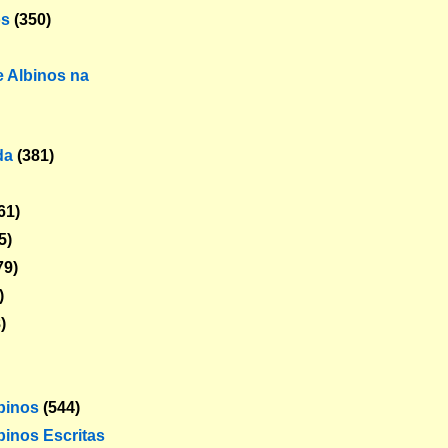
os
(350)
 Albinos na
da
(381)
61)
5)
79)
)
)
lbinos
(544)
binos Escritas