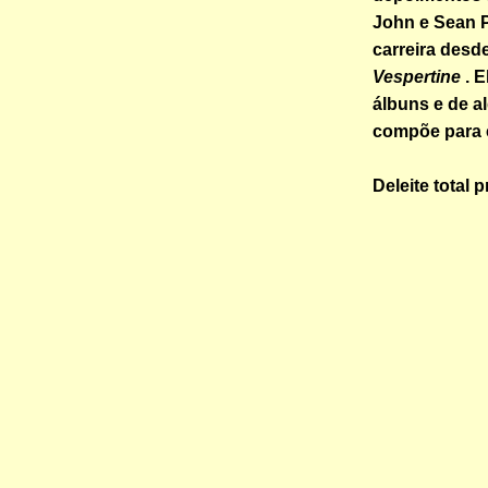
John e Sean P
carreira desde
Vespertine
. E
álbuns e de 
compõe para 
Deleite total p