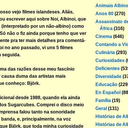
Animais Albin
sso vejo filmes islandeses. Aliás,
Anos 80
(270)
ou escrever aqui sobre
Noi, Albinoi
, que
Assassinato de
 (interpretado por un não-albino) como
África
(316)
 Só não o fiz ainda porque tenho que ver
Cinema
(646)
ente pra ter mais detalhes pra comentá-
Contando a Vi
oi no ano passado, vi uns 5 filmes
Culinária
(293)
 seguida.
Curiosidades
(
Deficientes
(53
uma das razões desse meu fascínio
r causa duma das artistas mais
Diversidade
(3
ue conheço: Björk.
Educação
(229
En Español
(88
icional desde 1988, quando ela ainda
Família
(19)
 dos Sugarcubes. Comprei o disco meio
Geral
(131)
imprensa falou tanto na sonoridade
Histórias de A
 banda, e, principalmente, na voz
Histórias de Al
que Björk, que toda minha curiosidade