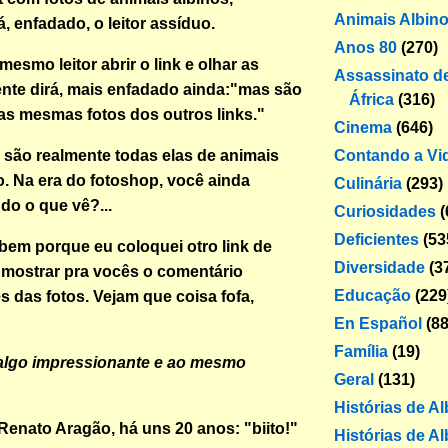
Animais Albin
, enfadado, o leitor assíduo.
Anos 80
(270)
esmo leitor abrir o link e olhar as
Assassinato de
ente dirá, mais enfadado ainda:"mas são
África
(316)
as mesmas fotos dos outros links."
Cinema
(646)
Contando a Vi
e são realmente todas elas de animais
. Na era do fotoshop, você ainda
Culinária
(293)
do o que vê?...
Curiosidades
(
Deficientes
(53
bem porque eu coloquei otro link de
Diversidade
(3
 mostrar pra vocês o comentário
Educação
(229
es das fotos. Vejam que coisa fofa,
En Español
(88
Família
(19)
 algo impressionante e ao mesmo
Geral
(131)
Histórias de A
Renato Aragão, há uns 20 anos: "biito!"
Histórias de Al