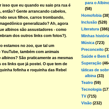
para o Albin
r isso que eu quando eu saio pra rua é
(58)
ia, então? Gente arrancando cabelos,
Homofobia
(38
do seus filhos, carros trombando,
Inclusão
(528)
rmagedônico generalizado? Ah, agora
Literatura
(386)
rque albinos são assustadores - como
mbram dos outros links com fotos?).
Minhas históri
Música
(723)
o estamos no zoo, que tal um
Preconceito
(3
o YouTube, também com animais
Saúde e Bem E
 albinos? São praticamente as mesmas
Superação
(46
 os links que já postei. O que tem de
táticas de sob
iquinha fofinha e roquinha das Rebel
albina
(33)
Teatro
(59)
Tecnologia
(17
TV
(715)
Visão
(232)