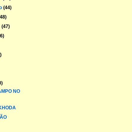
ro
(44)
(48)
o
(47)
56)
)
0)
AMPO NO
 KHODA
ÃO