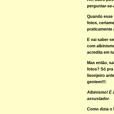
perguntar-se-á
Quando esse m
fotos, certam
praticamente 
E vai saber s
com albinismo
acredita em tu
Mas então, sa
fotos? Só pra
lisonjeiro ant
gentem!!!:
Albinismo! É
assustador.
Como dizia o 