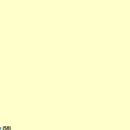
o
(58)