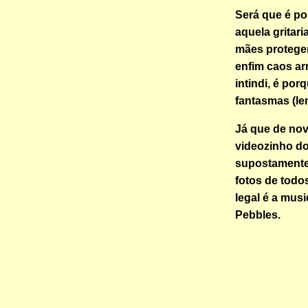
Será que é po
aquela gritar
mães protegen
enfim caos a
intindi, é po
fantasmas (le
Já que de nov
videozinho d
supostamente
fotos de todos
legal é a mus
Pebbles.