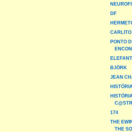
NEUROF
DF
HERMET
CARLITO
PONTO D
ENCONT
ELEFANT
BJÖRK
JEAN C
HISTÓRIAS
HISTÓRI
C@ST
174
THE EWI
THE S