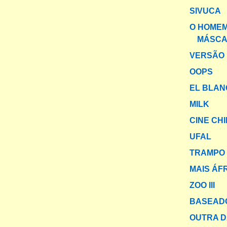
SIVUCA
O HOMEM
MÁSC
VERSÃO 
OOPS
EL BLAN
MILK
CINE CH
UFAL
TRAMPO 
MAIS ÁF
ZOO III
BASEADO
OUTRA 