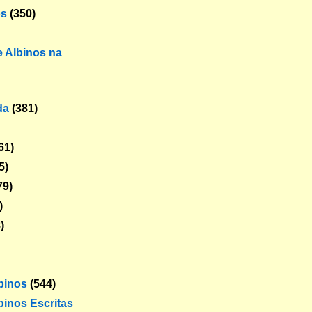
os
(350)
 Albinos na
da
(381)
61)
5)
79)
)
)
lbinos
(544)
binos Escritas