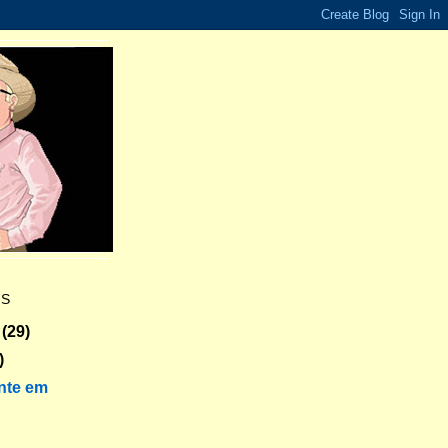
ES
(29)
)
nte em