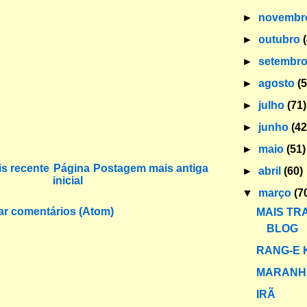
►
novemb
►
outubro
►
setembr
►
agosto
(
►
julho
(71)
►
junho
(42
►
maio
(51)
s recente
Página
Postagem mais antiga
►
abril
(60)
inicial
▼
março
(7
ar comentários (Atom)
MAIS TR
BLOG
RANG-E
MARANH
IRÃ