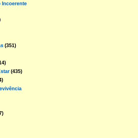
o Incoerente
)
as
(351)
14)
star
(435)
4)
revivência
7)