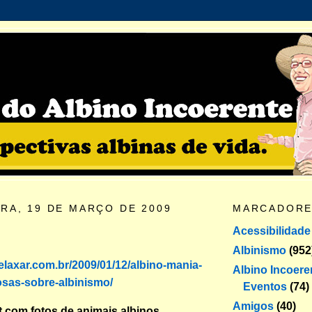
IRA, 19 DE MARÇO DE 2009
MARCADOR
Acessibilidade
Albinismo
(952
relaxar.com.br/2009/01/12/albino-mania-
Albino Incoere
sas-sobre-albinismo/
Eventos
(74)
Amigos
(40)
t com fotos de animais albinos,