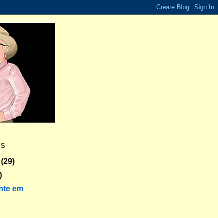
ES
(29)
)
nte em