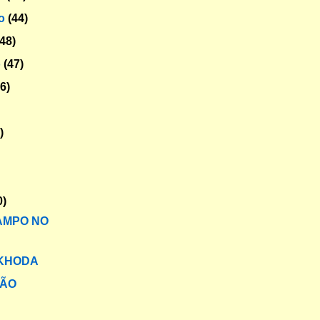
ro
(44)
(48)
o
(47)
56)
)
0)
AMPO NO
 KHODA
ÃO