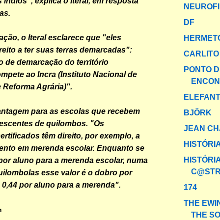
índios", explica o Iteral, em resposta
NEUROF
as.
DF
ação, o Iteral esclarece que "eles
HERMET
reito a ter suas terras demarcadas":
CARLITO
o de demarcação do território
PONTO D
mpete ao Incra (Instituto Nacional de
ENCONT
 Reforma Agrária)".
ELEFANT
ntagem para as escolas que recebem
BJÖRK
escentes de quilombos. "Os
JEAN C
rtificados têm direito, por exemplo, a
HISTÓRIAS
mento em merenda escolar. Enquanto se
HISTÓRI
por aluno para a merenda escolar, numa
C@ST
uilombolas esse valor é o dobro por
 0,44 por aluno para a merenda".
174
THE EWI
m
THE S