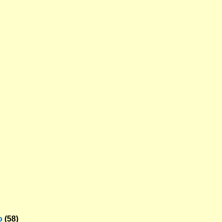
o
(58)