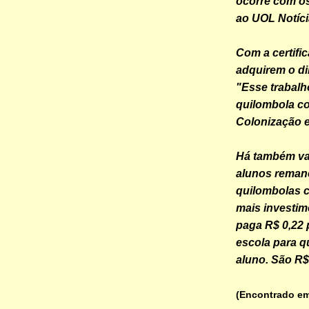
ocorre com os 
ao UOL Notíci
Com a certific
adquirem o di
"Esse trabalh
quilombola co
Colonização e
Há também va
alunos reman
quilombolas ce
mais investi
paga R$ 0,22 
escola para q
aluno. São R$
(Encontrado e