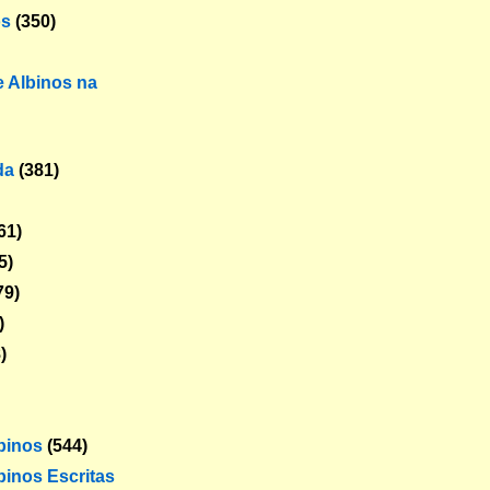
os
(350)
 Albinos na
da
(381)
61)
5)
79)
)
)
lbinos
(544)
binos Escritas