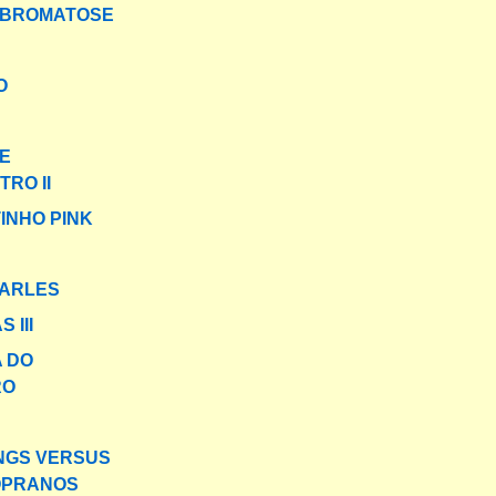
IBROMATOSE
O
E
RO II
INHO PINK
HARLES
 III
A DO
RO
NGS VERSUS
OPRANOS