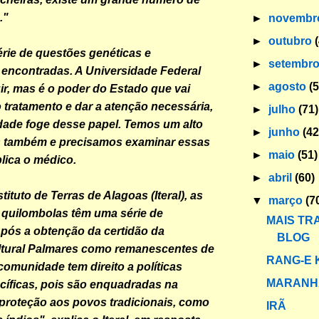
."
►
novemb
►
outubro
ie de questões genéticas e
►
setembr
encontradas. A Universidade Federal
►
agosto
(
ir, mas é o poder do Estado que vai
 tratamento e dar a atenção necessária,
►
julho
(71)
ldade foge desse papel. Temos um alto
►
junho
(42
ds também e precisamos examinar essas
►
maio
(51)
lica o médico.
►
abril
(60)
ituto de Terras de Alagoas (Iteral), as
▼
março
(7
quilombolas têm uma série de
MAIS TR
Após a obtenção da certidão da
BLOG
tural Palmares como remanescentes de
RANG-E
comunidade tem direito a políticas
MARANH
cíficas, pois são enquadradas na
 proteção aos povos tradicionais, como
IRÃ