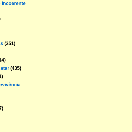
o Incoerente
)
as
(351)
14)
star
(435)
4)
revivência
7)