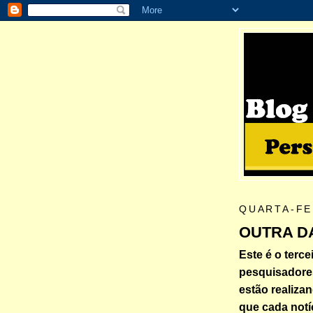
QUARTA-FE
OUTRA D
Este é o terce
pesquisadore
estão realiza
que cada notí