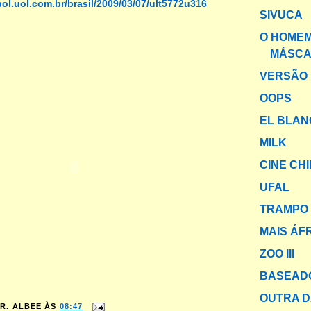
.bol.uol.com.br/brasil/2009/03/07/ult5772u316
SIVUCA
O HOMEM
MÁSC
VERSÃO 
OOPS
EL BLAN
MILK
CINE CH
UFAL
TRAMPO 
MAIS ÁF
ZOO III
BASEADO
OUTRA 
R. ALBEE
ÀS
08:47