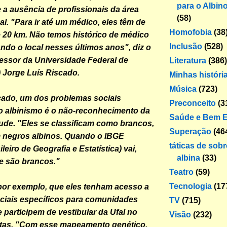
para o Albin
 a ausência de profissionais da área
(58)
l. "Para ir até um médico, eles têm de
Homofobia
(38
 20 km. Não temos histórico de médico
Inclusão
(528)
ndo o local nesses últimos anos", diz o
essor da Universidade Federal de
Literatura
(386)
) Jorge Luís Riscado.
Minhas históri
Música
(723)
ado, um dos problemas sociais
Preconceito
(3
o albinismo é o não-reconhecimento da
Saúde e Bem E
tude. "Eles se classificam como brancos,
Superação
(46
 negros albinos. Quando o IBGE
táticas de sob
ileiro de Geografia e Estatística) vai,
albina
(33)
e são brancos."
Teatro
(59)
Tecnologia
(17
por exemplo, que eles tenham acesso a
ciais específicos para comunidades
TV
(715)
 participem de vestibular da Ufal no
Visão
(232)
otas. "Com esse mapeamento genético,