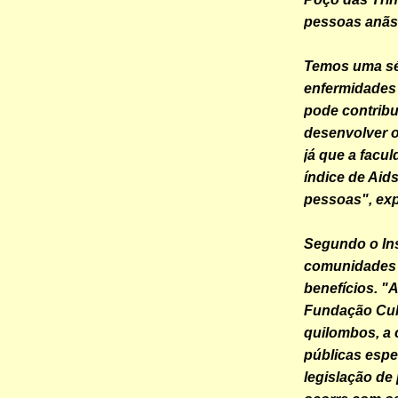
pessoas anãs
Temos uma sér
enfermidades 
pode contribu
desenvolver o
já que a facu
índice de Ai
pessoas", exp
Segundo o Inst
comunidades 
benefícios. "
Fundação Cul
quilombos, a 
públicas espe
legislação de