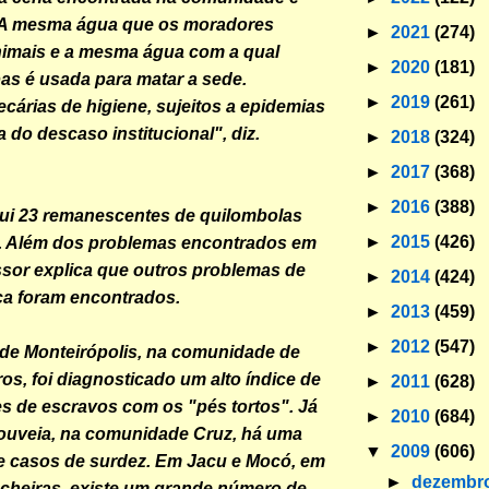
"A mesma água que os moradores
►
2021
(274)
imais e a mesma água com a qual
►
2020
(181)
as é usada para matar a sede.
►
2019
(261)
cárias de higiene, sujeitos a epidemias
 do descaso institucional", diz.
►
2018
(324)
►
2017
(368)
►
2016
(388)
ui 23 remanescentes de quilombolas
►
2015
(426)
. Além dos problemas encontrados em
essor explica que outros problemas de
►
2014
(424)
ca foram encontrados.
►
2013
(459)
►
2012
(547)
de Monteirópolis, na comunidade de
os, foi diagnosticado um alto índice de
►
2011
(628)
 de escravos com os "pés tortos". Já
►
2010
(684)
ouveia, na comunidade Cruz, há uma
▼
2009
(606)
e casos de surdez. Em Jacu e Mocó, em
►
dezembr
cheiras, existe um grande número de