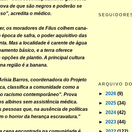
prova de que são negros e poderão se
sso", acredita o médico.
SEGUIDORE
er, os moradores de Filus colhem cana-
 época de safra, o poder aquisitivo das
nta. Mas a localidade é carente de água
eamento básico, e a terra oferece
opções de plantio. A principal cultura
na região é a banana.
Arísia Barros, coordenadora do Projeto
ARQUIVO D
ica, classifica a comunidade como a
►
2026
(9)
do racismo contemporâneo". Prova
os albinos sem assistência médica.
►
2025
(34)
pessoas que, na ausência de políticas
►
2024
(42)
em o horror da herança escravatura."
►
2023
(44)
►
2022
(122)
 a cena encontrada na comunidade é