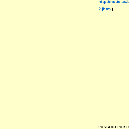
http://noticias
2.jhtm
)
POSTADO POR
D