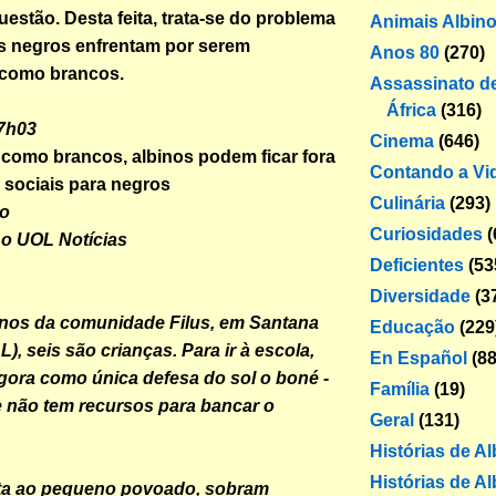
uestão. Desta feita, trata-se do problema
Animais Albin
s negros enfrentam por serem
Anos 80
(270)
 como brancos.
Assassinato de
África
(316)
07h03
Cinema
(646)
 como brancos, albinos podem ficar fora
Contando a Vi
sociais para negros
Culinária
(293)
ro
Curiosidades
(
 o UOL Notícias
Deficientes
(53
Diversidade
(3
inos da comunidade Filus, em Santana
Educação
(229
, seis são crianças. Para ir à escola,
En Español
(88
agora como única defesa do sol o boné -
Família
(19)
 não tem recursos para bancar o
Geral
(131)
Histórias de A
Histórias de Al
lta ao pequeno povoado, sobram