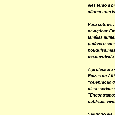
eles terão a 
afirmar com i
Para sobreviv
de-açúcar. Em
famílias aume
potável e san
pouquíssimas 
desenvolvida 
A professora 
Raízes de Áfr
"celebração 
disso seriam 
"Encontramos 
públicas, viv
Segundo ela,