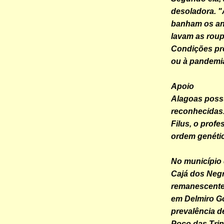
desoladora. 
banham os an
lavam as roup
Condições pre
ou à pandemia
Apoio
Alagoas poss
reconhecidas
Filus, o prof
ordem genéti
No município 
Cajá dos Negr
remanescentes
em Delmiro G
prevalência d
Poço das Trin