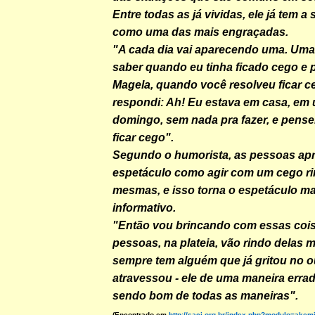
Entre todas as já vividas, ele já tem a
como uma das mais engraçadas.
"A cada dia vai aparecendo uma. Uma
saber quando eu tinha ficado cego e 
Magela, quando você resolveu ficar c
respondi: Ah! Eu estava em casa, em 
domingo, sem nada pra fazer, e pense
ficar cego".
Segundo o humorista, as pessoas a
espetáculo como agir com um cego ri
mesmas, e isso torna o espetáculo m
informativo.
"Então vou brincando com essas cois
pessoas, na plateia, vão rindo delas
sempre tem alguém que já gritou no o
atravessou - ele de uma maneira errad
sendo bom de todas as maneiras".
(Encontrado em
http://saci.org.br/index.php?modulo=ake