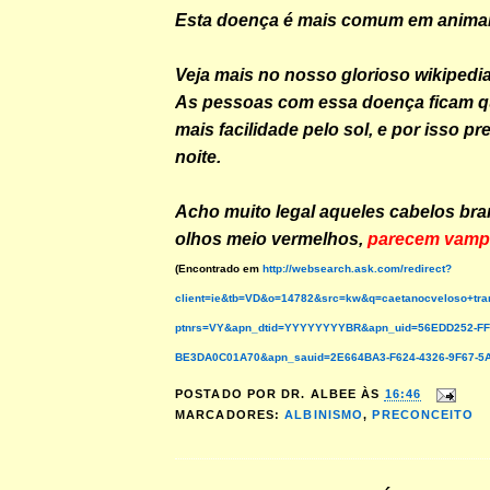
Esta doença é mais comum em animai
Veja mais no nosso glorioso wikipedi
As pessoas com essa doença ficam 
mais facilidade pelo sol, e por isso pr
noite.
Acho muito legal aqueles cabelos bra
olhos meio vermelhos,
parecem vamp
(Encontrado em
http://websearch.ask.com/redirect?
client=ie&tb=VD&o=14782&src=kw&q=caetanocveloso+tr
ptnrs=VY&apn_dtid=YYYYYYYYBR&apn_uid=56EDD252-FF
BE3DA0C01A70&apn_sauid=2E664BA3-F624-4326-9F67-
POSTADO POR
DR. ALBEE
ÀS
16:46
MARCADORES:
ALBINISMO
,
PRECONCEITO