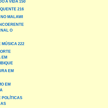
O A VIDA 150
 QUENTE 216
NO MALAWI
INCOERENTE
RNAL O
 MÚSICA 222
MORTE
A EM
BIQUE
URA EM
MO EM
A
E POLÍTICAS
CAS