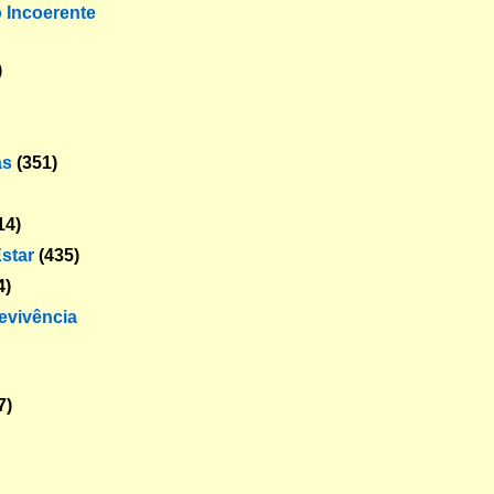
o Incoerente
)
as
(351)
14)
star
(435)
4)
revivência
7)