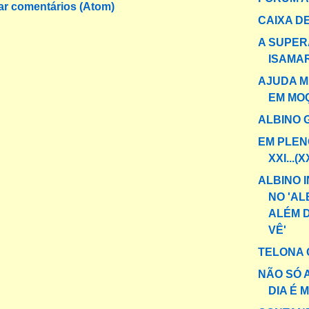
ar comentários (Atom)
CAIXA DE
A SUPER
ISAMA
AJUDA M
EM MO
ALBINO 
EM PLEN
XXI...(X
ALBINO 
NO 'AL
ALÉM 
VÊ'
TELONA 
NÃO SÓ A
DIA É 