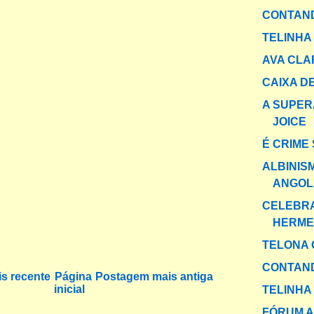
CONTAND
TELINHA
AVA CLA
CAIXA DE
A SUPER
JOICE
É CRIME
ALBINIS
ANGOLA
CELEBR
HERME
TELONA 
CONTAND
s recente
Página
Postagem mais antiga
inicial
TELINHA
FÓRUM A