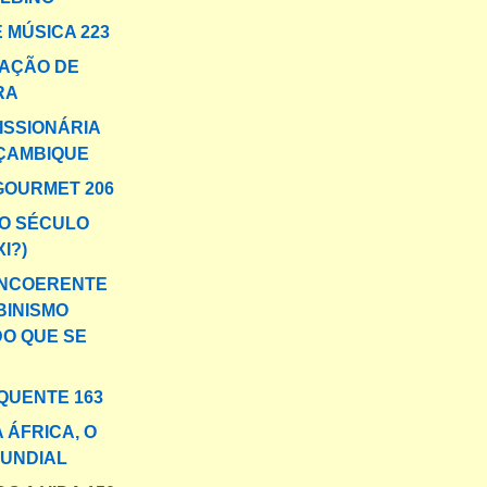
 MÚSICA 223
AÇÃO DE
RA
ISSIONÁRIA
ÇAMBIQUE
GOURMET 206
O SÉCULO
XI?)
INCOERENTE
BINISMO
DO QUE SE
QUENTE 163
 ÁFRICA, O
MUNDIAL