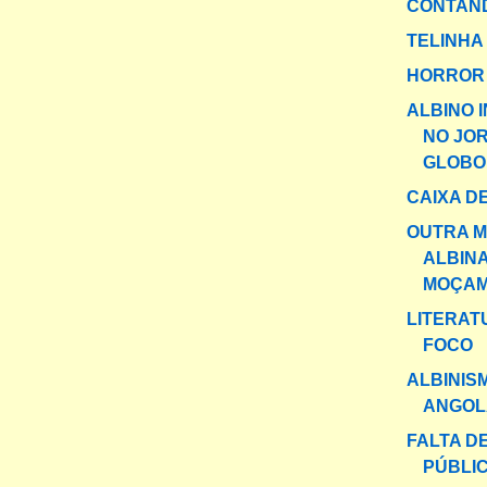
CONTAND
TELINHA
HORROR 
ALBINO 
NO JO
GLOBO
CAIXA DE
OUTRA 
ALBIN
MOÇAM
LITERAT
FOCO
ALBINIS
ANGOL
FALTA D
PÚBLI