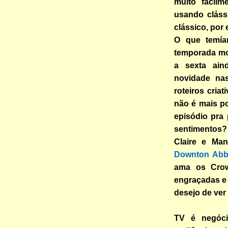
muito facilm
usando cláss
clássico, por
O que temía
temporada mo
a sexta ain
novidade nas
roteiros cria
não é mais p
episódio pra
sentimentos?
Claire e Man
Downton Ab
ama os Crow
engraçadas e
desejo de ver
TV é negóc