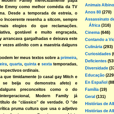
 Modern Family merecidamente papa
Animais Albin
de Emmy como melhor comédia da TV
Anos 80
(270)
ana. Desde a temporada de estreia, o
Assassinato de
no Incoerente resenha a sitcom, sempre
África
(316)
mais elogios do que reclamações.
iativa, gostável e muito engraçada,
Cinema
(646)
y arrancava gargalhadas e deixava este
Contando a Vi
r vezes atônito com a maestria dalguns
Culinária
(293)
Curiosidades
(
 podem ler meus textos sobre a
primeira
,
Deficientes
(53
eira
,
quarta
,
quinta
e
sexta
temporadas,
Diversidade
(3
respectivos ordinais.
Educação
(229
da que timidamente (o casal gay Mitch e
En Español
(88
se beija ou demonstra afeto) e
Família
(19)
 dalguns preconceitos como o do
ntergeracional, Modern Family já
Geral
(131)
título de “clássico” de verdade. O “de
Histórias de A
rítica pruma cultura que usa o adjetivo
Histórias de Al