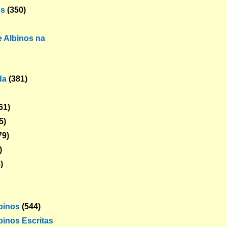
os
(350)
 Albinos na
da
(381)
61)
5)
79)
)
)
lbinos
(544)
binos Escritas