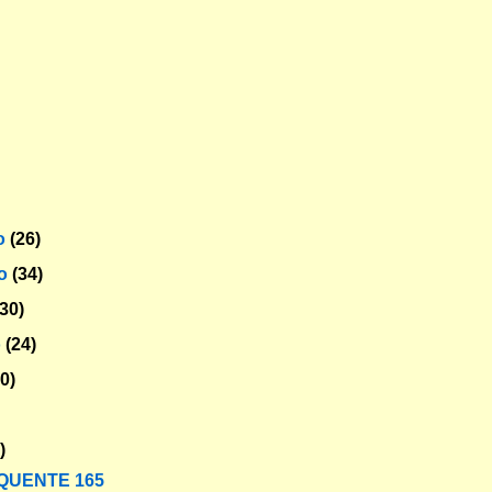
o
(26)
ro
(34)
(30)
o
(24)
30)
)
QUENTE 165