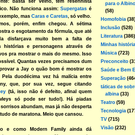
ente: basta ser velho, tem resenhista
para o Albin
ico. Não funciona assim:
Supergatas
é
(58)
 exemplo, mas
Caras e Caretas
, só velho.
Homofobia
(38
mos, porém, enfim chegou. A sétima
Inclusão
(528)
stra o esgotamento da fórmula, que até
Literatura
(386)
da disfarçava muito bem a falta de
Minhas históri
 histórias e personagens através de
Música
(723)
tivos pra mostrar o mais do mesmo. Isso
Preconceito
(3
ossível. Quantas vezes precisamos dum
 provar a Jay o quão bom é mostrar os
Saúde e Bem E
 Pela duodécima vez há malícia entre
Superação
(46
ny, que, por sua vez, segue citando
táticas de sob
bey
(tá, isso não é defeito, afinal quem
albina
(33)
leys só pode ser tudo!). Há piadas
Teatro
(59)
 sorrisos abundam, mas já não desperta
Tecnologia
(17
 tudo de maratona. Meio que cansou.
TV
(715)
Visão
(232)
io e como Modern Family ainda dá