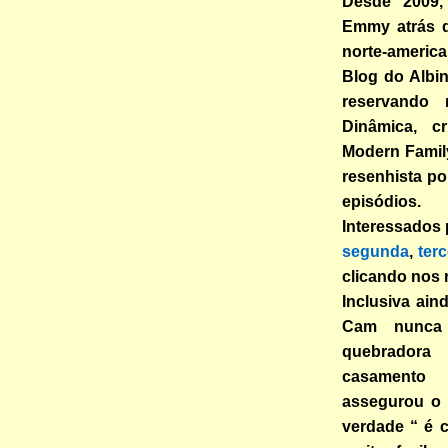
Desde 2009,
Emmy atrás 
norte-americ
Blog do Albi
reservando 
Dinâmica, cr
Modern Famil
resenhista po
episódios.
Interessados
segunda
,
terc
clicando nos 
Inclusiva ain
Cam nunca 
quebradora
casamento i
assegurou o 
verdade “ é c