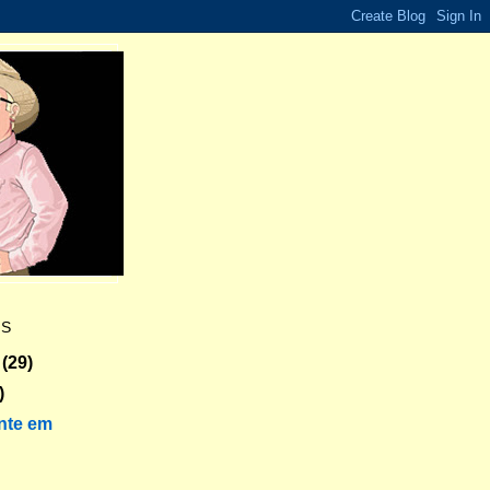
ES
(29)
)
nte em