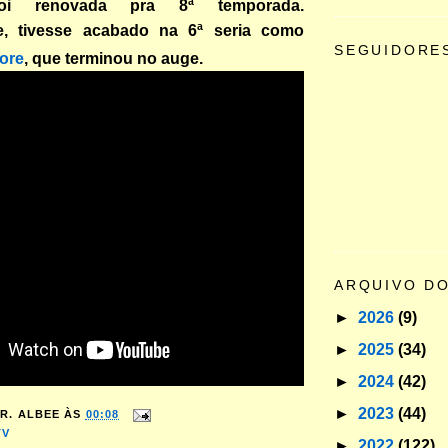
foi renovada pra 8ª temporada.
te, tivesse acabado na 6ª seria como
SEGUIDORE
ore
, que terminou no auge.
ARQUIVO D
►
2026
(9)
►
2025
(34)
►
2024
(42)
►
2023
(44)
R. ALBEE
ÀS
00:08
TV
►
2022
(122)