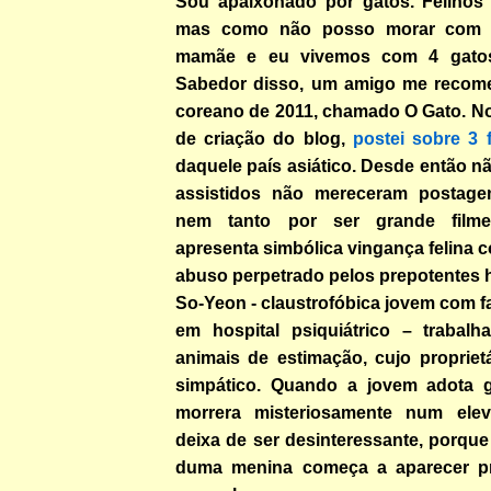
Sou apaixonado por gatos. Felinos
mas como não posso morar com ti
mamãe e eu vivemos com 4 gato
Sabedor disso, um amigo me recome
coreano de 2011, chamado O Gato. N
de criação do blog,
postei sobre 3 
daquele país asiático. Desde então nã
assistidos não mereceram postage
nem tanto por ser grande film
apresenta simbólica vingança felina c
abuso perpetrado pelos prepotentes
So-Yeon - claustrofóbica jovem com fa
em hospital psiquiátrico – trabal
animais de estimação, cujo propriet
simpático. Quando a jovem adota g
morrera misteriosamente num elev
deixa de ser desinteressante, porqu
duma menina começa a aparecer pr