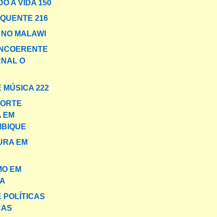
O A VIDA 150
 QUENTE 216
NO MALAWI
INCOERENTE
RNAL O
 MÚSICA 222
MORTE
A EM
BIQUE
URA EM
MO EM
A
E POLÍTICAS
CAS