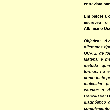
entrevista pa
Em parceria c
escreveu 
Albinismo Ocu
Objetivo: A
diferentes ti
OCA 2) de for
Material e m
método quím
formas, no e
como teste p
molecular p
causam o di
Conclusão: O
diagnóstico
complemento 