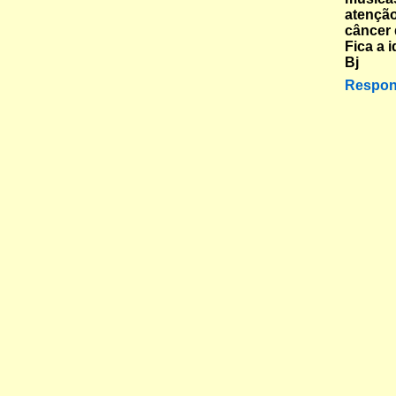
atenção
câncer
Fica a i
Bj
Respon