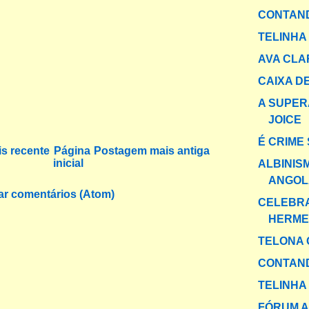
CONTAND
TELINHA
AVA CLA
CAIXA DE
A SUPER
JOICE
É CRIME
s recente
Página
Postagem mais antiga
inicial
ALBINIS
ANGOLA
ar comentários (Atom)
CELEBR
HERME
TELONA 
CONTAND
TELINHA
FÓRUM A