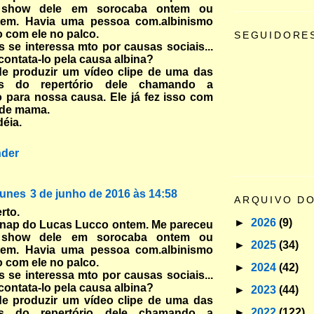
 show dele em sorocaba ontem ou
tem. Havia uma pessoa com.albinismo
 com ele no palco.
SEGUIDORE
 se interessa mto por causas sociais...
 contata-lo pela causa albina?
de produzir um vídeo clipe de uma das
as do repertório dele chamando a
 para nossa causa. Ele já fez isso com
 de mama.
déia.
der
unes
3 de junho de 2016 às 14:58
ARQUIVO D
rto.
►
2026
(9)
snap do Lucas Lucco ontem. Me pareceu
 show dele em sorocaba ontem ou
►
2025
(34)
tem. Havia uma pessoa com.albinismo
 com ele no palco.
►
2024
(42)
 se interessa mto por causas sociais...
 contata-lo pela causa albina?
►
2023
(44)
de produzir um vídeo clipe de uma das
►
2022
(122)
as do repertório dele chamando a