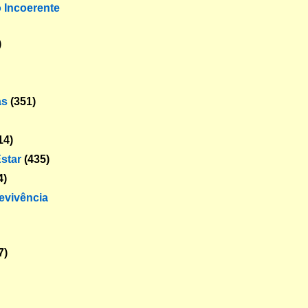
o Incoerente
)
as
(351)
14)
star
(435)
4)
revivência
7)