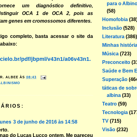
para o Albin
ornece um diagnóstico definitivo,
(58)
distinguir OCA 1 de OCA 2, pois as
Homofobia
(38
tam genes em cromossomos diferentes.
Inclusão
(528)
tigo completo, basta acessar o site da
Literatura
(386)
 abaixo:
Minhas históri
Música
(723)
cielo.br/pdf/jbpml/v43n1/a06v43n1.
Preconceito
(3
Saúde e Bem E
R. ALBEE
ÀS
08:43
Superação
(46
ALBINISMO
táticas de sob
albina
(33)
Teatro
(59)
ÁRIOS:
Tecnologia
(17
TV
(715)
unes
3 de junho de 2016 às 14:58
Visão
(232)
rto.
snap do Lucas Lucco ontem. Me pareceu