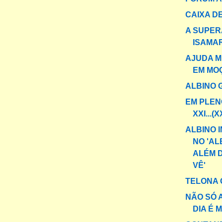
CAIXA DE
A SUPER
ISAMA
AJUDA M
EM MO
ALBINO 
EM PLEN
XXI...(X
ALBINO 
NO 'AL
ALÉM 
VÊ'
TELONA 
NÃO SÓ A
DIA É 