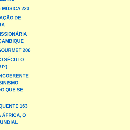
 MÚSICA 223
AÇÃO DE
RA
ISSIONÁRIA
ÇAMBIQUE
GOURMET 206
O SÉCULO
XI?)
INCOERENTE
BINISMO
DO QUE SE
QUENTE 163
 ÁFRICA, O
MUNDIAL