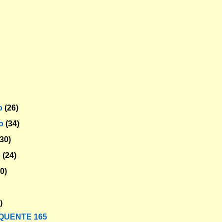
o
(26)
ro
(34)
(30)
o
(24)
30)
)
QUENTE 165