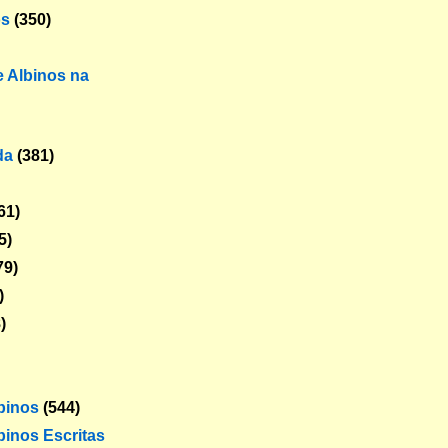
os
(350)
 Albinos na
da
(381)
61)
5)
79)
)
)
lbinos
(544)
binos Escritas