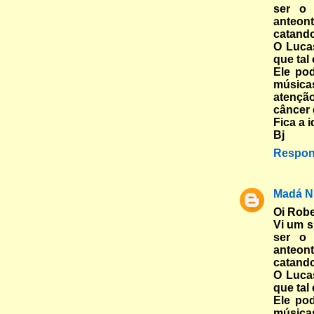
ser o
anteon
catando
O Lucas
que tal
Ele po
músic
atenção
câncer
Fica a i
Bj
Respon
Madá N
Oi Robe
Vi um 
ser o
anteon
catando
O Lucas
que tal
Ele po
músic