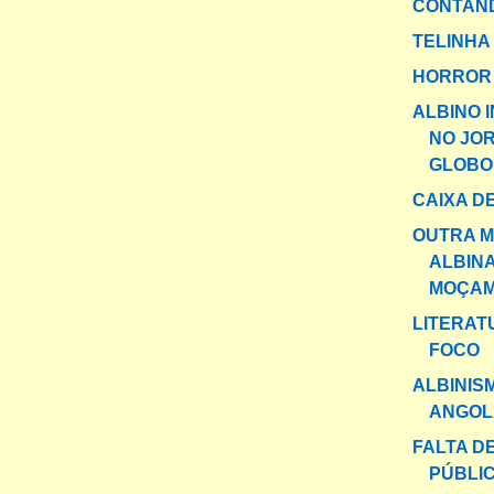
CONTAND
TELINHA
HORROR 
ALBINO 
NO JO
GLOBO
CAIXA DE
OUTRA 
ALBIN
MOÇAM
LITERAT
FOCO
ALBINIS
ANGOL
FALTA D
PÚBLI