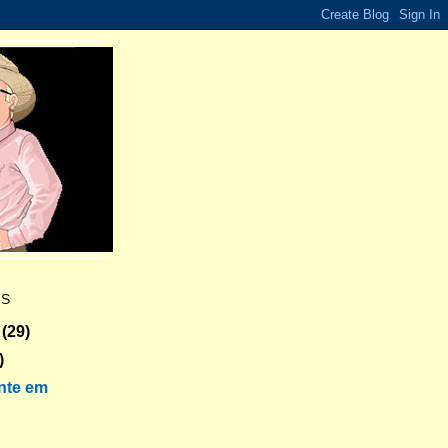
ES
(29)
)
nte em