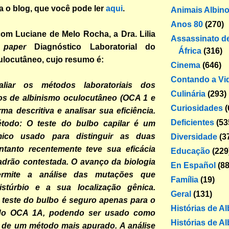
ra o blog, que você pode ler
aqui
.
Animais Albin
Anos 80
(270)
om Luciane de Melo Rocha, a Dra. Lilia
Assassinato de
o
paper
Diagnóstico Laboratorial do
África
(316)
locutâneo, cujo resumo é:
Cinema
(646)
Contando a Vi
valiar os métodos laboratoriais dos
Culinária
(293)
pos de albinismo oculocutâneo (OCA 1 e
Curiosidades
(
ma descritiva e analisar sua eficiência.
Deficientes
(53
étodo: O teste do bulbo capilar é um
ico usado para distinguir as duas
Diversidade
(3
ntanto recentemente teve sua eficácia
Educação
(229
adrão contestada. O avanço da biologia
En Español
(88
ermite a análise das mutações que
Família
(19)
stúrbio e a sua localização gênica.
Geral
(131)
 teste do bulbo é seguro apenas para o
Histórias de A
 do OCA 1A, podendo ser usado como
Histórias de Al
de um método mais apurado. A análise