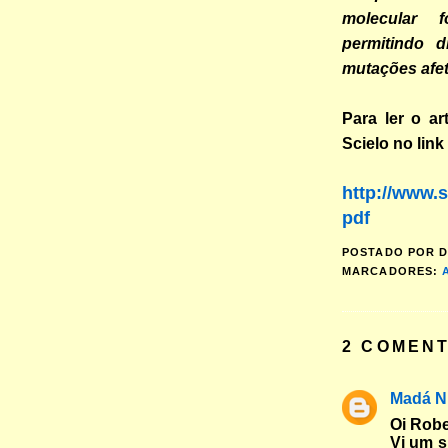
molecular f
permitindo 
mutações afe
Para ler o ar
Scielo no link
http://www.s
pdf
POSTADO POR
D
MARCADORES:
2 COMENT
Madá N
Oi Robe
Vi um 