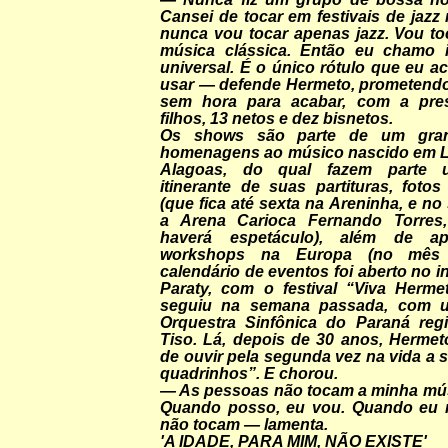
Cansei de tocar em festivais de jazz 
nunca vou tocar apenas jazz. Vou toc
música clássica. Então eu chamo 
universal. É o único rótulo que eu 
usar — defende Hermeto, prometend
sem hora para acabar, com a pre
filhos, 13 netos e dez bisnetos.
Os shows são parte de um gran
homenagens ao músico nascido em L
Alagoas, do qual fazem parte 
itinerante de suas partituras, foto
(que fica até sexta na Areninha, e no
a Arena Carioca Fernando Torre
haverá espetáculo), além de ap
workshops na Europa (no mês
calendário de eventos foi aberto no i
Paraty, com o festival “Viva Herme
seguiu na semana passada, com 
Orquestra Sinfônica do Paraná reg
Tiso. Lá, depois de 30 anos, Hermet
de ouvir pela segunda vez na vida a 
quadrinhos”. E chorou.
— As pessoas não tocam a minha mús
Quando posso, eu vou. Quando eu n
não tocam — lamenta.
'A IDADE, PARA MIM, NÃO EXISTE'