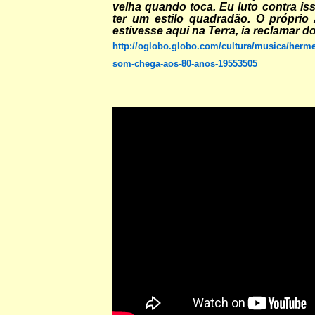
velha quando toca. Eu luto contra iss
ter um estilo quadradão. O próprio 
estivesse aqui na Terra, ia reclamar d
http://oglobo.globo.com/cultura/musica/her
som-chega-aos-80-anos-19553505