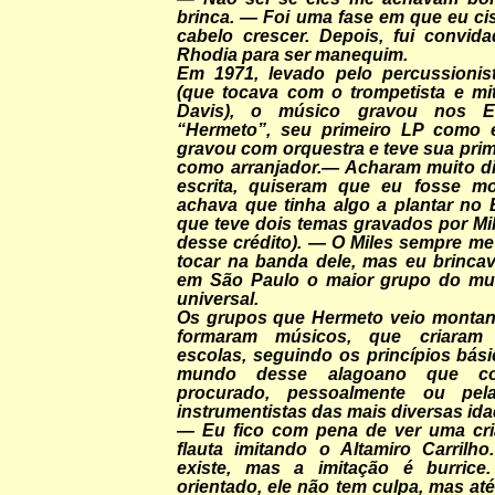
brinca. — Foi uma fase em que eu ci
cabelo crescer. Depois, fui convida
Rhodia para ser manequim.
Em 1971, levado pelo percussionist
(que tocava com o trompetista e mit
Davis), o músico gravou nos E
“Hermeto”, seu primeiro LP como e
gravou com orquestra e teve sua prim
como arranjador.— Acharam muito di
escrita, quiseram que eu fosse mo
achava que tinha algo a plantar no B
que teve dois temas gravados por Mi
desse crédito). — O Miles sempre me
tocar na banda dele, mas eu brincav
em São Paulo o maior grupo do mu
universal.
Os grupos que Hermeto veio montan
formaram músicos, que criaram 
escolas, seguindo os princípios bás
mundo desse alagoano que co
procurado, pessoalmente ou pela
instrumentistas das mais diversas ida
— Eu fico com pena de ver uma cri
flauta imitando o Altamiro Carrilh
existe, mas a imitação é burrice
orientado, ele não tem culpa, mas até