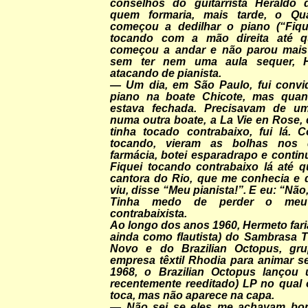
conselhos do guitarrista Heraldo
quem formaria, mais tarde, o Qu
começou a dedilhar o piano (“Fiqu
tocando com a mão direita até 
começou a andar e não parou mais”
sem ter nem uma aula sequer, H
atacando de pianista.
— Um dia, em São Paulo, fui convi
piano na boate Chicote, mas quan
estava fechada. Precisavam de um 
numa outra boate, a La Vie en Rose,
tinha tocado contrabaixo, fui lá.
tocando, vieram as bolhas nos 
farmácia, botei esparadrapo e conti
Fiquei tocando contrabaixo lá até
cantora do Rio, que me conhecia e
viu, disse “Meu pianista!”. E eu: “Não
Tinha medo de perder o me
contrabaixista.
Ao longo dos anos 1960, Hermeto fari
ainda como flautista) do Sambrasa T
Novo e do Brazilian Octopus, gru
empresa têxtil Rhodia para animar s
1968, o Brazilian Octopus lançou 
recentemente reeditado) LP no qual 
toca, mas não aparece na capa.
— Não sei se eles me achavam boni