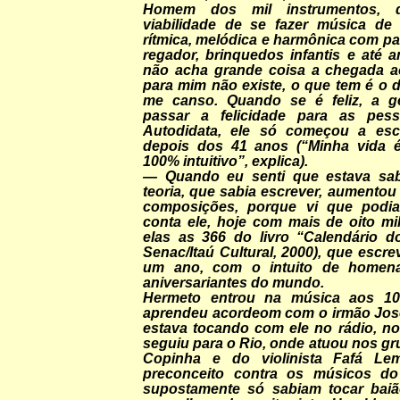
Homem dos mil instrumentos, 
viabilidade de se fazer música de 
rítmica, melódica e harmônica com pan
regador, brinquedos infantis e até 
não acha grande coisa a chegada a
para mim não existe, o que tem é o d
me canso. Quando se é feliz, a g
passar a felicidade para as pesso
Autodidata, ele só começou a escr
depois dos 41 anos (“Minha vida é
100% intuitivo”, explica).
— Quando eu senti que estava sa
teoria, que sabia escrever, aumento
composições, porque vi que podia 
conta ele, hoje com mais de oito mi
elas as 366 do livro “Calendário d
Senac/Itaú Cultural, 2000), que escr
um ano, com o intuito de homen
aniversariantes do mundo.
Hermeto entrou na música aos 1
aprendeu acordeom com o irmão José
estava tocando com ele no rádio, no
seguiu para o Rio, onde atuou nos gru
Copinha e do violinista Fafá Le
preconceito contra os músicos do
supostamente só sabiam tocar baiã