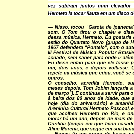
vez subiram juntos num elevador
Hermeto ia tocar flauta em um disco 
— Nisso, tocou “Garota de Ipanema
som. O Tom tirou o chapéu e diss
dessa música, Hermeto. Eu gostaria 
estilo do Quarteto Novo (
grupo de H
1967 defendera “Ponteio”, com o aut
III Festival de Música Popular Brasile
acuado, sem saber para onde ir além
Eu disse então para que ele fosse p
um, dois anos, e depois voltasse.
repete na música que criou, você se
outros.
O conselho, acredita Hermeto, surt
meses depois, Tom Jobim lançaria a
de março”). E continua a servir para 
à beira dos 80 anos de idade, que s
hoje (dia do aniversário) e amanh
Areninha Cultural Hermeto Pascoal, 
que acolheu Hermeto no Rio, e ond
morar há um ano, depois de mais d
Curitiba (tempo em que ficou casad
Aline Morena, que segue em sua band
— Nunca fiz um grupo de bossa nov