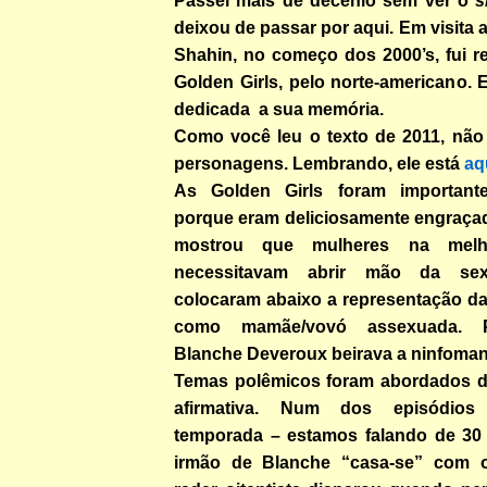
Passei mais de decênio sem ver o
s
deixou de passar por aqui. Em visita
Shahin, no começo dos 2000’s, fui r
Golden Girls, pelo norte-americano.
dedicada a sua memória.
Como você leu o texto de 2011, não 
personagens. Lembrando, ele está
aq
As Golden Girls foram importan
porque eram deliciosamente engraça
mostrou que mulheres na melh
necessitavam abrir mão da sexu
colocaram abaixo a representação d
como mamãe/vovó assexuada. Pe
Blanche Deveroux beirava a ninfoman
Temas polêmicos foram abordados d
afirmativa. Num dos episódios
temporada – estamos falando de 30 
irmão de Blanche “casa-se” com o