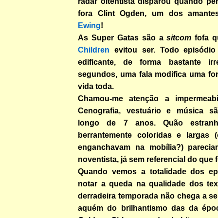
radar oitentista disparou quando pe
fora Clint Ogden, um dos amant
Ewing
!
As Super Gatas são a
sitcom
fofa 
Children
evitou ser. Todo episódio
edificante, de forma bastante irr
segundos, uma fala modifica uma fo
vida toda.
Chamou-me atenção a impermeabili
Cenografia, vestuário e música sã
longo de 7 anos. Quão estran
berrantemente coloridas e largas 
enganchavam na mobília?) pareci
noventista, já sem referencial do que 
Quando vemos a totalidade dos epi
notar a queda na qualidade dos tex
derradeira temporada não chega a se
aquém do brilhantismo das da épo