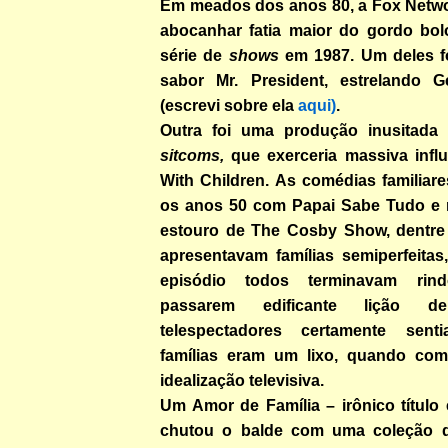
Em meados dos anos 80, a Fox Netw
abocanhar fatia maior do gordo bo
série de
shows
em 1987. Um deles f
sabor Mr. President, estrelando G
(escrevi sobre ela
aqui)
.
Outra foi uma produção inusitad
sitcoms,
que exerceria massiva influê
With Children. As comédias familiar
os anos 50 com Papai Sabe Tudo e 
estouro de The Cosby Show, dentre 
apresentavam famílias semiperfeita
episódio todos terminavam rin
passarem edificante lição 
telespectadores certamente sen
famílias eram um lixo, quando co
idealização televisiva.
Um Amor de Família – irônico título
chutou o balde com uma coleção 