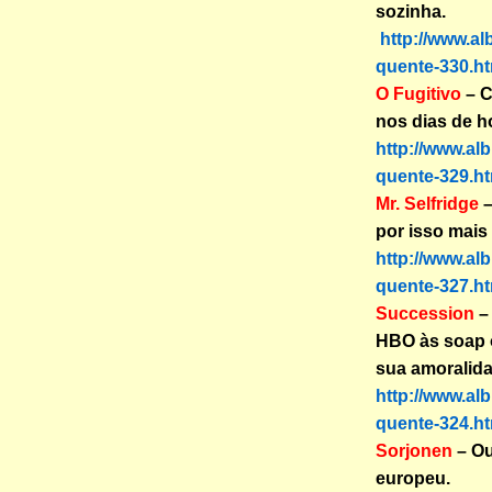
sozinha.
http://www.al
quente-330.ht
O Fugitivo
– C
nos dias de h
http://www.al
quente-329.ht
Mr. Selfridge
–
por isso mais 
http://www.al
quente-327.ht
Succession
–
HBO às soap o
sua amoralida
http://www.al
quente-324.ht
Sorjonen
– Ou
europeu.