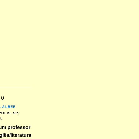
EU
. ALBEE
OLIS, SP,
IL
um professor
glês/literatura