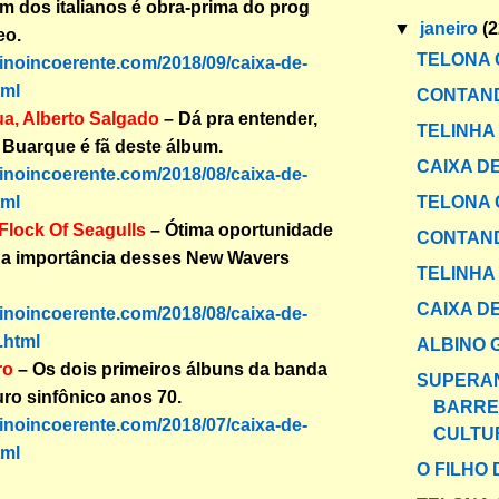
 dos italianos é obra-prima do prog
▼
janeiro
(2
eo.
TELONA 
binoincoerente.com/2018/09/caixa-de-
tml
CONTAND
a, Alberto Salgado
– Dá pra entender,
TELINHA
Buarque é fã deste álbum.
CAIXA DE
binoincoerente.com/2018/08/caixa-de-
TELONA 
tml
Flock Of Seagulls
– Ótima oportunidade
CONTAND
r a importância desses New Wavers
TELINHA
CAIXA DE
binoincoerente.com/2018/08/caixa-de-
.html
ALBINO
ro
– Os dois primeiros álbuns da banda
SUPERA
uro sinfônico anos 70.
BARRE
binoincoerente.com/2018/07/caixa-de-
CULTU
tml
O FILHO 