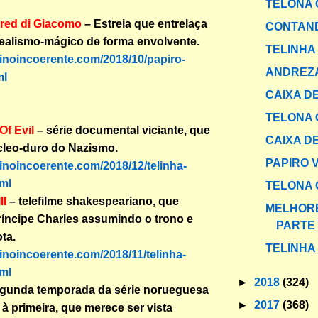
TELONA 
red di Giacomo
– Estreia que entrelaça
CONTAND
realismo-mágico de forma envolvente.
TELINHA
binoincoerente.com/2018/10/papiro-
ANDREZ
ml
CAIXA DE
TELONA 
 Of Evil
– série documental viciante, que
CAIXA DE
cleo-duro do Nazismo.
PAPIRO 
binoincoerente.com/2018/12/telinha-
ml
TELONA 
II
– telefilme shakespeariano, que
MELHORE
íncipe Charles assumindo o trono e
PARTE I
ta.
TELINHA
binoincoerente.com/2018/11/telinha-
ml
►
2018
(324)
egunda temporada da série norueguesa
►
2017
(368)
 à primeira, que merece ser vista