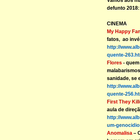
Vamos aos ma
defunto 2018:
CINEMA
My Happy Fam
fatos, ao invé
http://www.al
quente-263.ht
Flores
- quem 
malabarismos 
sanidade, se 
http://www.al
quente-256.ht
First They Kil
aula de direçã
http://www.al
um-genocidio
Anomalisa
– O