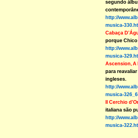
segundo álbum
contemporân
http://www.al
musica-330.h
Cabaça D’Águ
porque Chico 
http://www.al
musica-329.h
Ascension, A 
para reavalia
ingleses.
http://www.al
musica-326_6
Il Cerchio d'O
italiana são p
http://www.al
musica-322.h