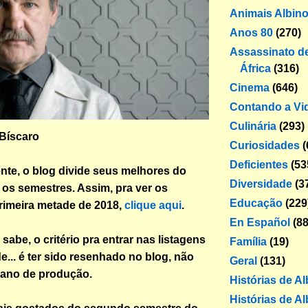
Animais Albin
Anos 80
(270)
Assassinato de
África
(316)
Cinema
(646)
Contando a Vi
Culinária
(293)
 Bíscaro
Curiosidades
(
Deficientes
(53
nte, o blog divide seus melhores do
Diversidade
(3
os semestres. Assim, pra ver os
Educação
(229
primeira metade de 2018,
clique aqui
.
En Español
(88
abe, o critério pra entrar nas listagens
Família
(19)
e... é ter sido resenhado no blog, não
Geral
(131)
 ano de produção.
Histórias de A
Histórias de Al