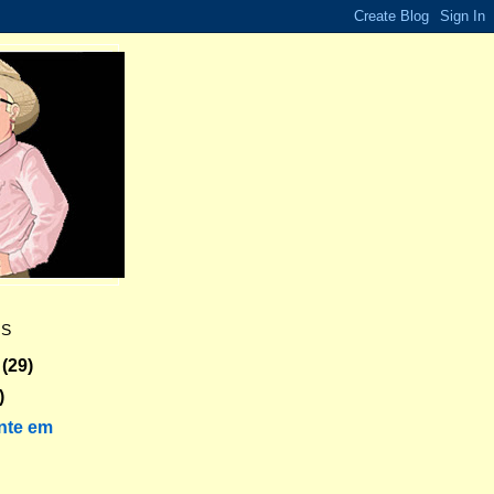
ES
(29)
)
nte em