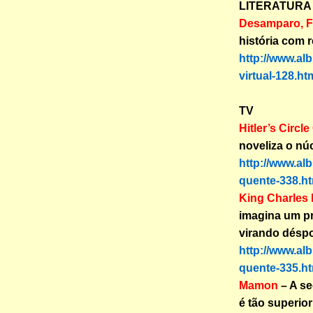
LITERATURA
Desamparo, F
história com 
http://www.al
virtual-128.ht
TV
Hitler’s Circle
noveliza o nú
http://www.al
quente-338.ht
King Charles I
imagina um pr
virando déspo
http://www.al
quente-335.ht
Mamon
– A s
é tão superior