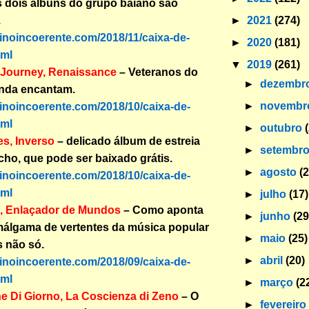
 dois álbuns do grupo baiano são
►
2021
(274)
.
binoincoerente.com/2018/11/caixa-de-
►
2020
(181)
tml
▼
2019
(261)
Journey, Renaissance
– Veteranos do
►
dezembr
inda encantam.
►
novemb
binoincoerente.com/2018/10/caixa-de-
tml
►
outubro
s, Inverso
– delicado álbum de estreia
►
setembr
ho, que pode ser baixado grátis.
►
agosto
(
binoincoerente.com/2018/10/caixa-de-
tml
►
julho
(17)
, Enlaçador de Mundos
– Como aponta
►
junho
(29
amálgama de vertentes da música popular
►
maio
(25)
s não só.
►
abril
(20)
binoincoerente.com/2018/09/caixa-de-
tml
►
março
(2
e Di Giorno, La Coscienza di Zeno
– O
►
fevereir