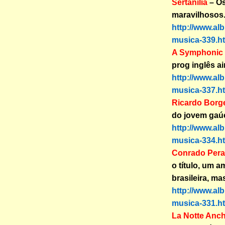
Sertanília
– Os
maravilhosos
http://www.al
musica-339.h
A Symphonic 
prog inglês a
http://www.al
musica-337.h
Ricardo Borge
do jovem gaúc
http://www.al
musica-334.h
Conrado Pera
o título, um 
brasileira, ma
http://www.al
musica-331.h
La Notte Anch