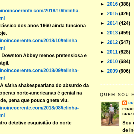
►
2016
(388)
binoincoerente.com/2018/10/telinha-
►
2015
(426)
ml
►
2014
(424)
lássico dos anos 1960 ainda funciona
►
2013
(459)
oje.
binoincoerente.com/2018/10/telinha-
►
2012
(547)
ml
►
2011
(628)
 Downton Abbey menos pretensiosa e
►
2010
(684)
ágil.
binoincoerente.com/2018/09/telinha-
►
2009
(606)
ml
 A sátira shakespeariana do absurdo da
peras norte-americanas é genial na
QUEM SOU 
de, pena que pouca gnete viu.
DR
binoincoerente.com/2018/08/telinha-
PENÁP
BRAZ
ml
tro detetive esquisitão do norte
Sou 
de in