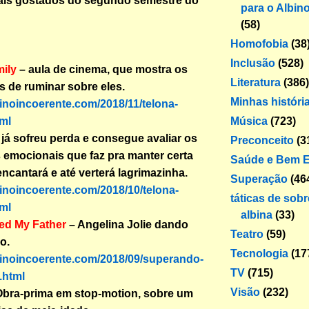
is gostados do segundo semestre do
para o Albin
(58)
Homofobia
(38
Inclusão
(528)
ily
– aula de cinema, que mostra os
Literatura
(386)
s de ruminar sobre eles.
Minhas históri
binoincoerente.com/2018/11/telona-
Música
(723)
ml
já sofreu perda e consegue avaliar os
Preconceito
(3
emocionais que faz pra manter certa
Saúde e Bem E
encantará e até verterá lagrimazinha.
Superação
(46
binoincoerente.com/2018/10/telona-
táticas de sob
ml
albina
(33)
led My Father
– Angelina Jolie dando
Teatro
(59)
o.
Tecnologia
(17
binoincoerente.com/2018/09/superando-
TV
(715)
.html
Visão
(232)
bra-prima em stop-motion, sobre um