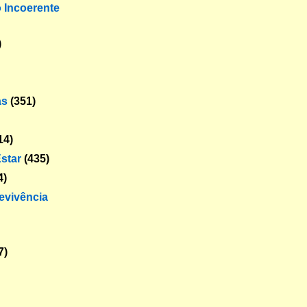
o Incoerente
)
as
(351)
14)
star
(435)
4)
revivência
7)