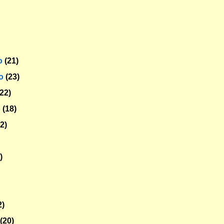
o
(21)
ro
(23)
(22)
o
(18)
22)
)
2)
o
(20)