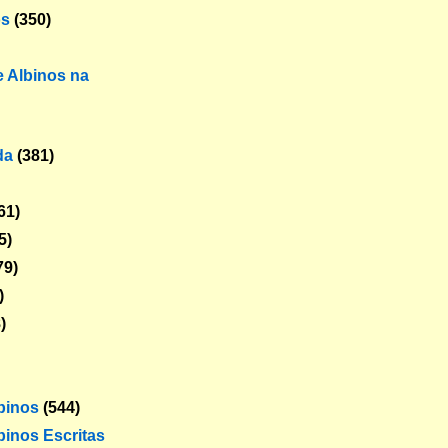
os
(350)
 Albinos na
da
(381)
61)
5)
79)
)
)
lbinos
(544)
binos Escritas