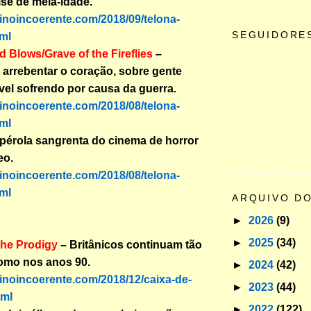
se de meia-idade.
binoincoerente.com/2018/09/telona-
SEGUIDORE
ml
 Blows/Grave of the Fireflies
–
arrebentar o coração, sobre gente
vel sofrendo por causa da guerra.
binoincoerente.com/2018/08/telona-
ml
pérola sangrenta do cinema de horror
eo.
binoincoerente.com/2018/08/telona-
ml
ARQUIVO D
►
2026
(9)
►
2025
(34)
The Prodigy
– Britânicos continuam tão
omo nos anos 90.
►
2024
(42)
binoincoerente.com/2018/12/caixa-de-
►
2023
(44)
tml
►
2022
(122)