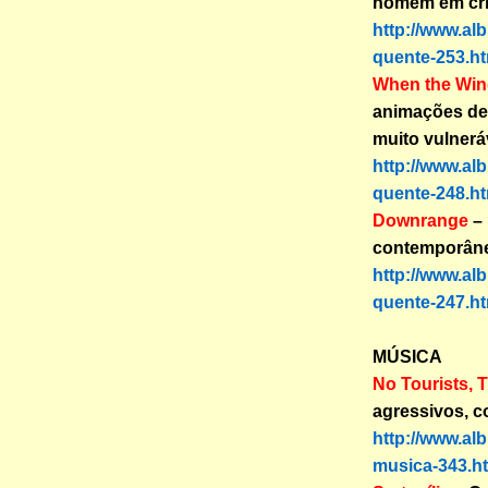
homem em cri
http://www.al
quente-253.ht
When the Wind
animações de 
muito vulnerá
http://www.al
quente-248.ht
Downrange
– 
contemporân
http://www.al
quente-247.ht
MÚSICA
No Tourists, 
agressivos, c
http://www.al
musica-343.h