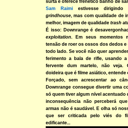
surta e oferece frenético banho de s
Sam Raimi
estivesse dirigindo
grindhouse
, mas com qualidade de i
melhor, imagem de qualidade
trash
atu
É isso: Downrange é desavergonh
exploitation
. Em seus momentos m
tensão de roer os ossos dos dedos e
todo lado. Se você não quer aprender
ferimento a bala de rifle, usando 
fervente dum martelo, não veja
doideira que é filme asiático, entende 
Forçado, sem acrescentar ao cân
Downrange consegue divertir uma co
só quem tiver algum nível acentuado 
inconsequência não perceberá que 
armas não é saudável. E olha só nos
que ser criticada pelo viés do 
edificante...