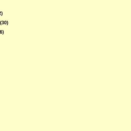
2)
o
(30)
6)