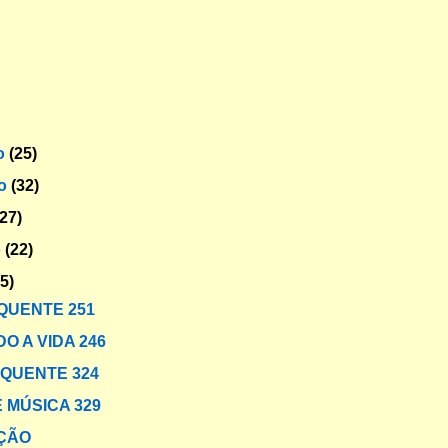
o
(25)
ro
(32)
(27)
o
(22)
25)
QUENTE 251
O A VIDA 246
 QUENTE 324
 MÚSICA 329
ÇÃO