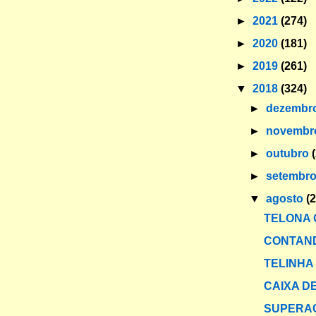
►
2021
(274)
►
2020
(181)
►
2019
(261)
▼
2018
(324)
►
dezembr
►
novemb
►
outubro
►
setembr
▼
agosto
(
TELONA 
CONTAND
TELINHA
CAIXA DE
SUPERA