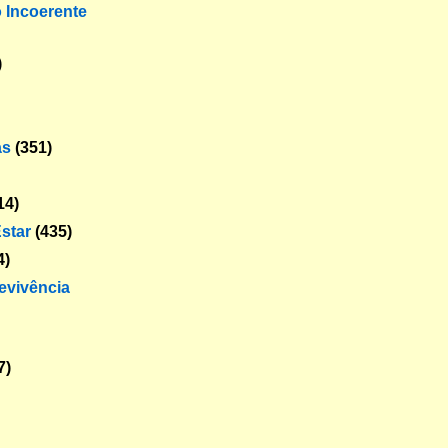
o Incoerente
)
as
(351)
14)
star
(435)
4)
revivência
7)