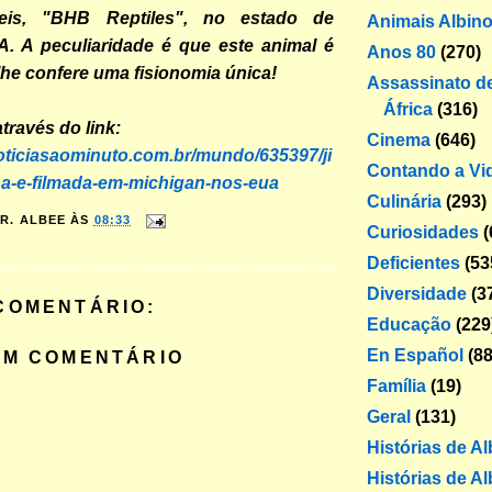
teis, "BHB Reptiles", no estado de
Animais Albin
A. A peculiaridade é que este animal é
Anos 80
(270)
 lhe confere uma fisionomia única!
Assassinato de
África
(316)
através do link:
Cinema
(646)
oticiasaominuto.com.br/mundo/635397/ji
Contando a Vi
na-e-filmada-em-michigan-nos-eua
Culinária
(293)
R. ALBEE
ÀS
08:33
Curiosidades
(
Deficientes
(53
Diversidade
(3
COMENTÁRIO:
Educação
(229
En Español
(88
UM COMENTÁRIO
Família
(19)
Geral
(131)
Histórias de A
Histórias de Al