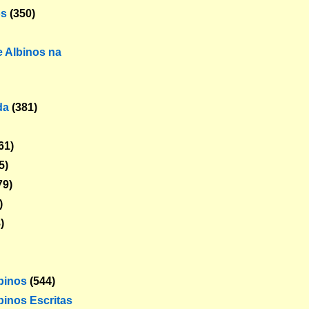
os
(350)
 Albinos na
da
(381)
61)
5)
79)
)
)
lbinos
(544)
binos Escritas