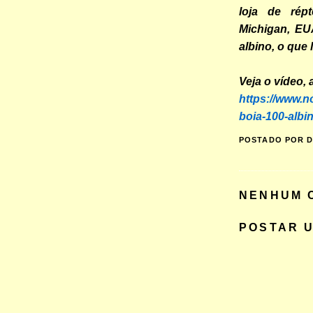
loja de rép
Michigan, EU
albino, o que
Veja o vídeo, 
https://www.n
boia-100-albi
POSTADO POR
D
NENHUM 
POSTAR 