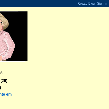
ES
(29)
)
nte em