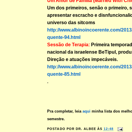
Um Amor de Família (Married With Chl
Um dos primeiros, senão o primeiro, 
apresentar escracho e disnfuncionalid
universo das sitcoms
http://www.albinoincoerente.com/2013/
quente-94.html
Sessão de Terapia:
Primeira temporad
nacional da israelense BeTipul, produ
Direção e atuações impecáveis.
http://www.albinoincoerente.com/2013/
quente-85.html
.
Pra completar, leia
aqui
minha lista dos melho
semestre.
POSTADO POR
DR. ALBEE
ÀS
12:48