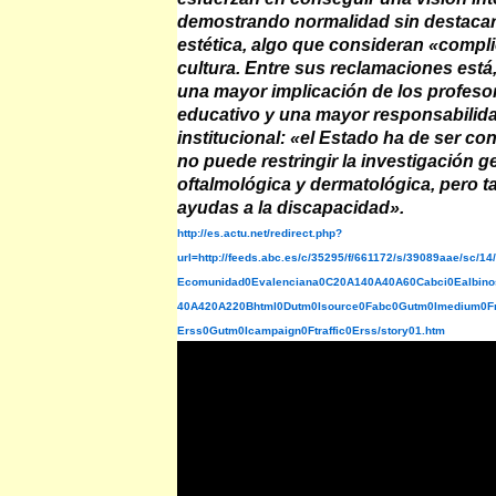
demostrando normalidad sin destacar 
estética, algo que consideran «compli
cultura. Entre sus reclamaciones está
una mayor implicación de los profeso
educativo y una mayor responsabilida
institucional: «el Estado ha de ser co
no puede restringir la investigación g
oftalmológica y dermatológica, pero 
ayudas a la discapacidad».
http://es.actu.net/redirect.php?
url=http://feeds.abc.es/c/35295/f/661172/s/39089aae/sc/1
Ecomunidad0Evalenciana0C20A140A40A60Cabci0Ealbino
40A420A220Bhtml0Dutm0Isource0Fabc0Gutm0Imedium0Fr
Erss0Gutm0Icampaign0Ftraffic0Erss/story01.htm