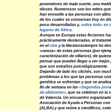
poseedores de mala suerte, una maldi
dioses. Numerosos son los mitos que
han envuelto a las personas con albi
de los cuales se conservan hoy en dí
poco desarrolladas y,
sobre todo, en 
lugares de África
.
Aunque en Europa estas ficciones h
prácticamente desterradas, el tratami
en el
cine
y la literatura
siempre ha des
«rareza» de estas personas (por ejemp
caracterización de villanos), de quiene
pensar que pueden llegar a ver mejor 
que son extraños psicológicamente.
Dejando de lado los clichés, son muc
problemas a los que las personas con
genética se enfrentan y que se analiz
fin de semana en las
«Segundas jorn
de albinismo»
, que se celebran en la
de Valencia. Un encuentro organizado
Asociación de Ayuda a Personas con
(ALBA) y que reúne a científicos, colec