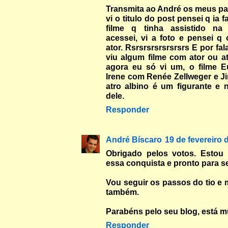
Transmita ao André os meus p
vi o titulo do post pensei q ia 
filme q tinha assistido na
acessei, vi a foto e pensei q
ator. Rsrsrsrsrsrsrsrs E por fala
viu algum filme com ator ou at
agora eu só vi um, o filme 
Irene com Renée Zellweger e J
atro albino é um figurante e
dele.
Responder
André Bíscaro
19 de fevereiro 
Obrigado pelos votos. Estou 
essa conquista e pronto para se
Vou seguir os passos do tio e 
também.
Parabéns pelo seu blog, está mu
Responder