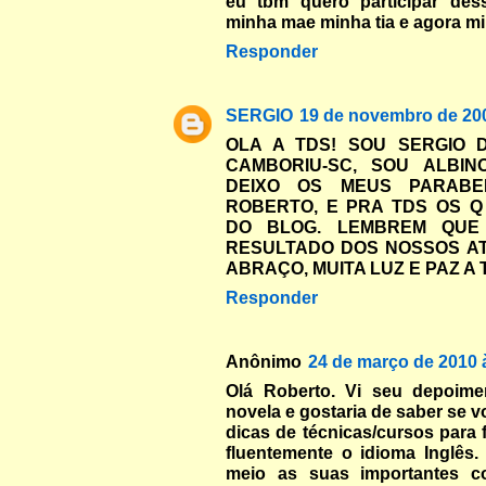
eu tbm quero participar des
minha mae minha tia e agora m
Responder
SERGIO
19 de novembro de 200
OLA A TDS! SOU SERGIO 
CAMBORIU-SC, SOU ALBIN
DEIXO OS MEUS PARAB
ROBERTO, E PRA TDS OS Q
DO BLOG. LEMBREM QUE
RESULTADO DOS NOSSOS AT
ABRAÇO, MUITA LUZ E PAZ A T
Responder
Anônimo
24 de março de 2010 
Olá Roberto. Vi seu depoime
novela e gostaria de saber se 
dicas de técnicas/cursos para f
fluentemente o idioma Inglês
meio as suas importantes c