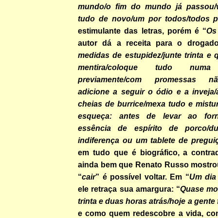
mundo/o fim do mundo já passou
tudo de novo/um por todos/todos 
estimulante das letras, porém é “
Os
autor dá a receita para o drogado
medidas de estupidez/junte trinta e 
mentira/coloque tudo numa 
previamente/com promessas nã
adicione a seguir o ódio e a inveja
cheias de burrice/mexa tudo e mistu
esqueça: antes de levar ao for
essência de espírito de porco/d
indiferença ou um tablete de pregui
em tudo que é biográfico, a contra
ainda bem que Renato Russo mostro
“
cair
” é possível voltar. Em “
Um dia 
ele retraça sua amargura: “
Quase mo
trinta e duas horas atrás/hoje a gente
e como quem redescobre a vida, con