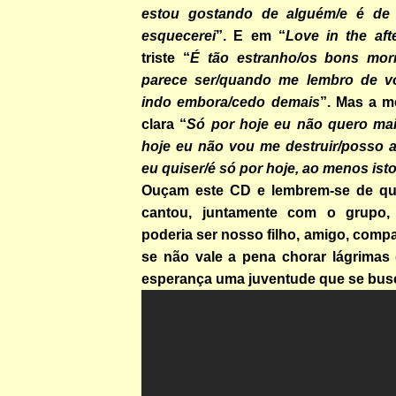
estou gostando de alguém/e é de
esquecerei
”. E em “
Love in the aft
triste “
É tão estranho/os bons mor
parece ser/quando me lembro de v
indo embora/cedo demais
”. Mas a m
clara “
Só por hoje eu não quero mai
hoje eu não vou me destruir/posso até
eu quiser/é só por hoje, ao menos ist
Ouçam este CD e lembrem-se de qu
cantou, juntamente com o grupo
poderia ser nosso filho, amigo, comp
se não vale a pena chorar lágrima
esperança uma juventude que se bus