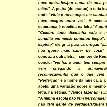
nove amizades/por conta de uma p
mãos
”. A pedra (de craque) o teria l
onde “
vinte e nove anjos me saudara
nove amigos outra vez
”. A mesm
esperança é repetida na letra “
A pon
“
Celebro todo dia/minha vida e 
acredito em mim/e continuo limpo
”.
espírito
” ele grita para as drogas “
sa
não quero mais saber de você
” 
conduz a outra letra – sempre de Re
conclui “
venha, o amor tem sempre a
vem chegando a primavera/
recomeça/venha que o que vem é
“
Perfeição
” é o nome da música. E 
apelo, uma variação sobre o mesmo 
letra, na sétima, “
Vamos fazer um Fil
“
A minha escola não tem personagem
não tem gente de verdade/alguém f