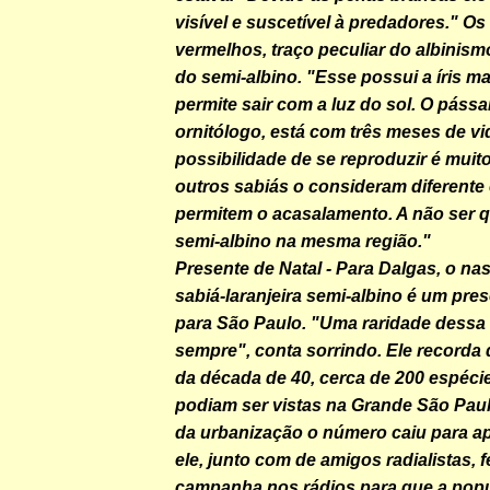
visível e suscetível à predadores." Os
vermelhos, traço peculiar do albinismo
do semi-albino. "Esse possui a íris m
permite sair com a luz do sol. O páss
ornitólogo, está com três meses de vid
possibilidade de se reproduzir é mui
outros sabiás o consideram diferente
permitem o acasalamento. A não ser q
semi-albino na mesma região."
Presente de Natal
- Para Dalgas, o na
sabiá-laranjeira semi-albino é um pres
para São Paulo. "Uma raridade dessa
sempre", conta sorrindo. Ele recorda q
da década de 40, cerca de 200 espéci
podiam ser vistas na Grande São Paul
da urbanização o número caiu para a
ele, junto com de amigos radialistas, 
campanha nos rádios para que a pop