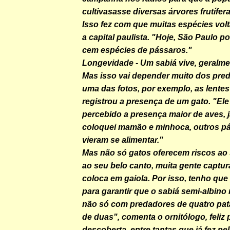
cultivasasse diversas árvores frutífer
Isso fez com que muitas espécies vol
a capital paulista. "Hoje, São Paulo p
cem espécies de pássaros."
Longevidade
- Um sabiá vive, geralme
Mas isso vai depender muito dos pre
uma das fotos, por exemplo, as lente
registrou a presença de um gato. "Ele
percebido a presença maior de aves, 
coloquei mamão e minhoca, outros 
vieram se alimentar."
Mas não só gatos oferecem riscos ao 
ao seu belo canto, muita gente captur
coloca em gaiola. Por isso, tenho que 
para garantir que o sabiá semi-albino 
não só com predadores de quatro pa
de duas", comenta o ornitólogo, feliz
descoberta, entre tantas que já fez p