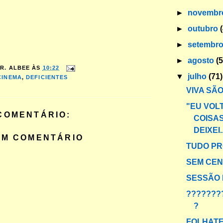
►
novemb
►
outubro
►
setembr
►
agosto
(
R. ALBEE
ÀS
10:22
▼
julho
(71)
CINEMA
,
DEFICIENTES
VIVA SÃ
"EU VOL
COMENTÁRIO:
COISA
DEIXEI..
UM COMENTÁRIO
TUDO P
SEM CE
SESSÃO 
???????
?
FOLHAT