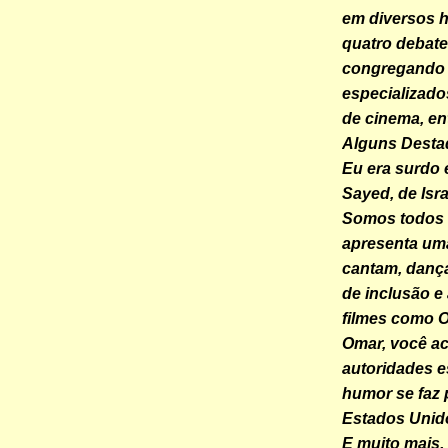
em diversos h
quatro debate
congregando p
especializados
de cinema, en
Alguns Desta
Eu era surdo 
Sayed, de Isra
Somos todos D
apresenta uma
cantam, dança
de inclusão e
filmes como O
Omar, você ac
autoridades e
humor se faz
Estados Unido
E muito mais.