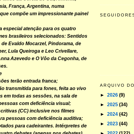
ia, França, Argentina, numa
que compõe um impressionante painel
SEGUIDORE
 especial atenção para os quatro
lmes brasileiros selecionados: Sentidos
e, de Evaldo Mocarzel, Pindorama, de
er, Lula Queiroga e Leo Crivellare,
 Anna Azevedo e O Vôo da Cegonha, de
ses.
e
ões terão entrada franca;
ARQUIVO D
o transmitida para fones, feita ao vivo
►
2026
(9)
es em todas as sessões, na sala de
pessoas com deficiência visual;
►
2025
(34)
ritivas (CC) inclusive nos filmes
►
2024
(42)
ara pessoas com deficiência auditiva;
►
2023
(44)
ados para cadeirantes. Intérpretes de
►
2022
(122)
uatro debates (apenas nos debates).