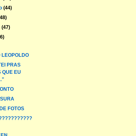
ro
(44)
(48)
o
(47)
56)
O LEOPOLDO
TEI PRAS
S QUE EU
."
RONTO
NSURA
DE FOTOS
???????????
EEN