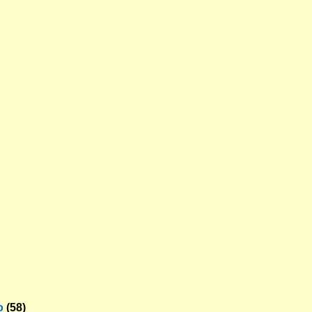
o
(58)