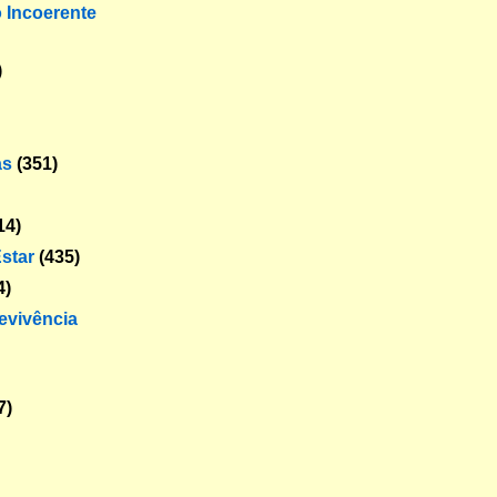
o Incoerente
)
as
(351)
14)
star
(435)
4)
revivência
7)