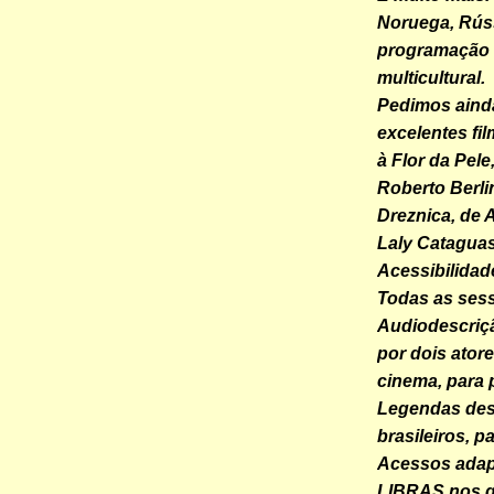
Noruega, Rúss
programação 
multicultural.
Pedimos ainda
excelentes fi
à Flor da Pel
Roberto Berlin
Dreznica, de
Laly Catagua
Acessibilidad
Todas as sess
Audiodescriçã
por dois ator
cinema, para 
Legendas desc
brasileiros, p
Acessos adapt
LIBRAS nos q