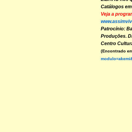
Catálogos em 
Veja a progra
www.assimvi
Patrocínio: B
Produções. Di
Centro Cultur
(Encontrado e
modulo=akemi&