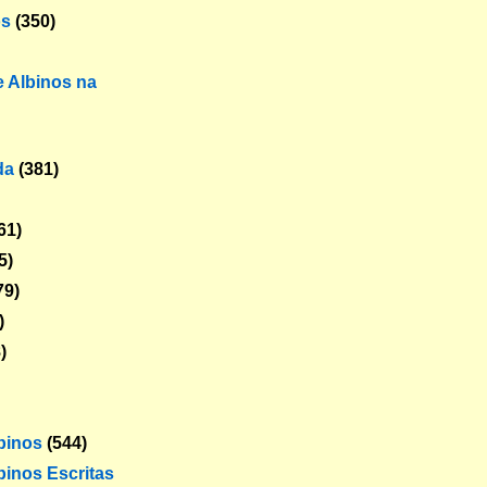
os
(350)
 Albinos na
da
(381)
61)
5)
79)
)
)
lbinos
(544)
binos Escritas