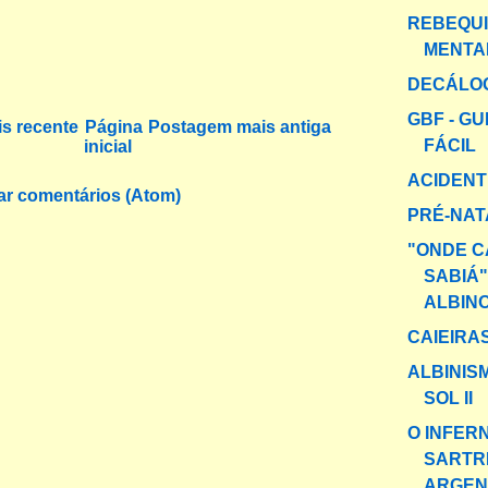
REBEQU
MENTA
DECÁLO
GBF - GU
s recente
Página
Postagem mais antiga
FÁCIL
inicial
ACIDENT
ar comentários (Atom)
PRÉ-NAT
"ONDE C
SABIÁ".
ALBIN
CAIEIRA
ALBINIS
SOL II
O INFER
SARTR
ARGEN