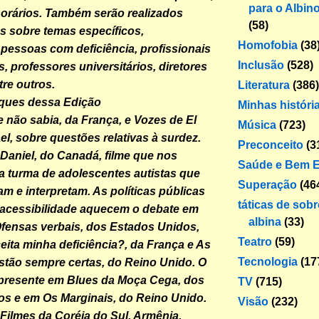
para o Albin
orários. Também serão realizados
(58)
s sobre temas específicos,
Homofobia
(38
essoas com deficiência, profissionais
Inclusão
(528)
, professores universitários, diretores
tre outros.
Literatura
(386)
ques dessa Edição
Minhas históri
e não sabia, da França, e Vozes de El
Música
(723)
el, sobre questões relativas à surdez.
Preconceito
(3
aniel, do Canadá, filme que nos
Saúde e Bem E
 turma de adolescentes autistas que
Superação
(46
m e interpretam. As políticas públicas
táticas de sob
 acessibilidade aquecem o debate em
albina
(33)
fensas verbais, dos Estados Unidos,
Teatro
(59)
eita minha deficiência?, da França e As
Tecnologia
(17
stão sempre certas, do Reino Unido. O
 presente em Blues da Moça Cega, dos
TV
(715)
s e em Os Marginais, do Reino Unido.
Visão
(232)
 Filmes da Coréia do Sul, Armênia,