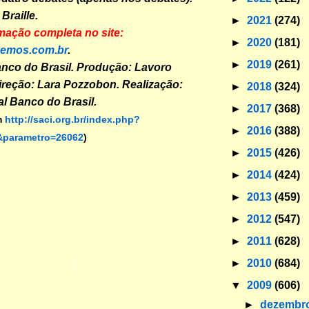
Braille.
►
2021
(274)
mação completa no site:
►
2020
(181)
vemos.com.br
.
►
2019
(261)
anco do Brasil. Produção: Lavoro
reção: Lara Pozzobon. Realização:
►
2018
(324)
al Banco do Brasil.
►
2017
(368)
m
http://saci.org.br/index.php?
►
2016
(388)
parametro=26062
)
►
2015
(426)
►
2014
(424)
►
2013
(459)
►
2012
(547)
►
2011
(628)
►
2010
(684)
▼
2009
(606)
►
dezembr