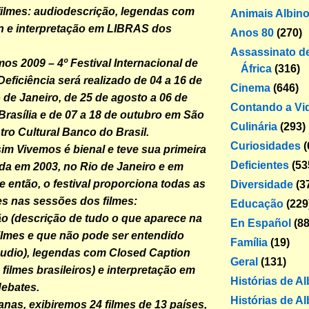
ilmes: audiodescrição, legendas com
Animais Albin
n e interpretação em LIBRAS dos
Anos 80
(270)
Assassinato de
os 2009 – 4º Festival Internacional de
África
(316)
eficiência será realizado de 04 a 16 de
Cinema
(646)
 de Janeiro, de 25 de agosto a 06 de
Contando a Vi
rasília e de 07 a 18 de outubro em São
Culinária
(293)
tro Cultural Banco do Brasil.
Curiosidades
(
sim Vivemos é bienal e teve sua primeira
Deficientes
(53
ada em 2003, no Rio de Janeiro e em
e então, o festival proporciona todas as
Diversidade
(3
es nas sessões dos filmes:
Educação
(229
o (descrição de tudo o que aparece na
En Español
(88
lmes e que não pode ser entendido
Família
(19)
udio), legendas com Closed Caption
Geral
(131)
 filmes brasileiros) e interpretação em
Histórias de A
ebates.
Histórias de Al
as, exibiremos 24 filmes de 13 países,