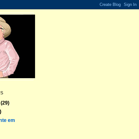
ES
(29)
)
nte em