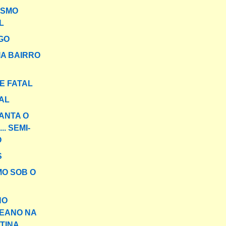
ISMO
L
GO
IA BAIRRO
E FATAL
AL
ANTA O
.. SEMI-
O
S
MO SOB O
NO
EANO NA
TINA