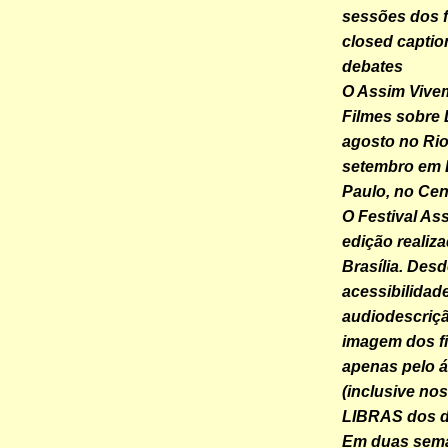
sessões dos f
closed captio
debates
O Assim Vivem
Filmes sobre D
agosto no Rio
setembro em B
Paulo, no Cen
O Festival As
edição realiz
Brasília. Desd
acessibilidad
audiodescriçã
imagem dos fi
apenas pelo á
(inclusive nos
LIBRAS dos d
Em duas seman