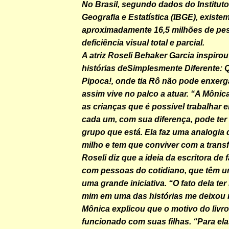
No Brasil, segundo dados do Instituto
Geografia e Estatística (IBGE), existe
aproximadamente 16,5 milhões de p
deficiência visual total e parcial.
A atriz Roseli Behaker Garcia inspiro
histórias de
Simplesmente Diferente
:
Pipoca!
, onde tia Rô não pode enxer
assim vive no palco a atuar. “A Mônica
as crianças que é possível trabalhar 
cada um, com sua diferença, pode te
grupo que está. Ela faz uma analogia 
milho e tem que conviver com a trans
Roseli diz que a ideia da escritora de f
com pessoas do cotidiano, que têm um
uma grande iniciativa. “O fato dela te
mim em uma das histórias me deixou mu
Mônica explicou que o motivo do livro
funcionado com suas filhas. “Para elas