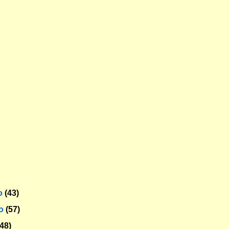
o
(43)
ro
(57)
(48)