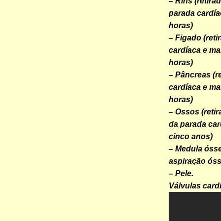
– Rins (retir
parada cardía
horas)
– Figado (ret
cardíaca e ma
horas)
– Pâncreas (r
cardíaca e ma
horas)
– Ossos (reti
da parada car
cinco anos)
– Medula ósse
aspiração óss
– Pele.
Válvulas card