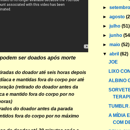
►
setembr
►
agosto
(
►
julho
(51)
►
junho
(54
►
maio
(52)
▼
abril
(62)
 podem ser doados após morte
JOE
LIXO CO
tiradas do doador até seis horas depois
díaca e mantidas fora do corpo por até
ALBINO 
oração (retirado do doador antes da
SORVET
ca e mantido fora do corpo por no
TERAP
horas)
TUMBLR 
irados do doador antes da parada
A MÍDIA 
ntidos fora do corpo por no máximo
COM DE