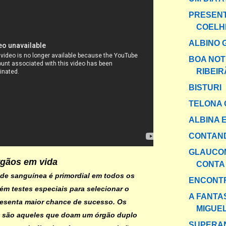
PRESEN
COELH
ALBINO 
BOA NOT
RIBEI
BISTURI
TELONA 
ALBINA 
CONTAND
GLAUCOM
rgãos em vida
CONTA
ade sanguínea é primordial em todos os
ENCONTR
ém testes especiais para selecionar o
A FANTA
esenta maior chance de sucesso. Os
MIGUE
 são aqueles que doam um órgão duplo
SUPERAN