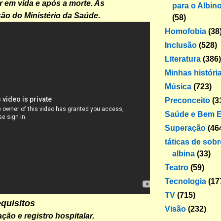
 em vida e após a morte. As
para o Albin
ão do Ministério da Saúde.
(58)
Homofobia
(38
Inclusão
(528)
Literatura
(386)
Minhas históri
Música
(723)
Preconceito
(3
Saúde e Bem E
Superação
(46
táticas de sob
albina
(33)
Teatro
(59)
Tecnologia
(17
TV
(715)
equisitos
Visão
(232)
cação e registro hospitalar.