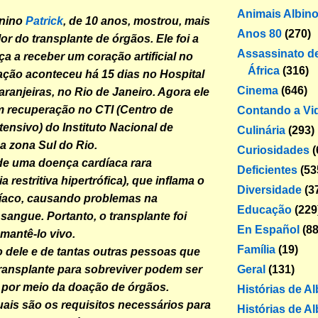
Animais Albin
nino
Patrick
,
de 10 anos, mostrou, mais
Anos 80
(270)
or do transplante de órgãos. Ele foi a
Assassinato de
ça a receber um coração artificial no
África
(316)
ração aconteceu há 15 dias no Hospital
Cinema
(646)
ranjeiras, no Rio de Janeiro. Agora ele
 recuperação no CTI (Centro de
Contando a Vi
tensivo) do Instituto Nacional de
Culinária
(293)
na zona Sul do Rio.
Curiosidades
(
 de uma doença cardíaca rara
Deficientes
(53
a restritiva hipertrófica), que inflama o
Diversidade
(3
íaco, causando problemas na
Educação
(229
sangue. Portanto, o transplante foi
En Español
(88
mantê-lo vivo.
Família
(19)
dele e de tantas outras pessoas que
Geral
(131)
ransplante para sobreviver podem ser
 por meio da doação de órgãos.
Histórias de A
uais são os requisitos necessários para
Histórias de Al