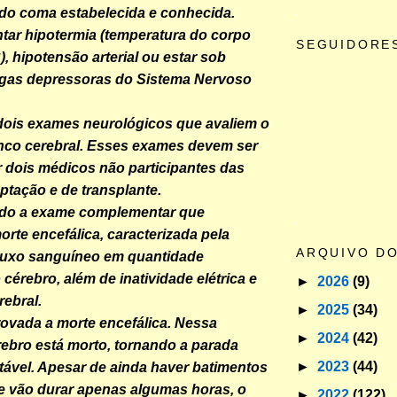
 do coma estabelecida e conhecida.
tar hipotermia (temperatura do corpo
SEGUIDORE
C), hipotensão arterial ou estar sob
ogas depressoras do Sistema Nervoso
dois exames neurológicos que avaliem o
nco cerebral. Esses exames devem ser
r dois médicos não participantes das
ptação e de transplante.
ido a exame complementar que
rte encefálica, caracterizada pela
ARQUIVO D
fluxo sanguíneo em quantidade
cérebro, além de inatividade elétrica e
►
2026
(9)
rebral.
►
2025
(34)
ovada a morte encefálica. Nessa
►
2024
(42)
rebro está morto, tornando a parada
►
2023
(44)
itável. Apesar de ainda haver batimentos
e vão durar apenas algumas horas, o
►
2022
(122)