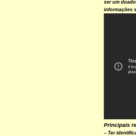
ser um doador
informações s
Principais r
– Ter identifi