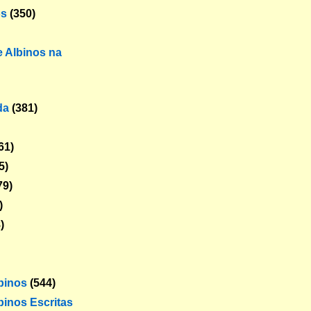
os
(350)
 Albinos na
da
(381)
61)
5)
79)
)
)
lbinos
(544)
binos Escritas