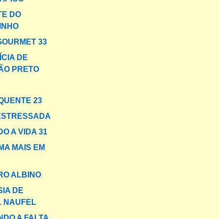
TE DO
INHO
GOURMET 33
ÍCIA DE
RÃO PRETO
QUENTE 23
ESTRESSADA
O A VIDA 31
A MAIS EM
O ALBINO
SIA DE
L NAUFEL
DO A FALTA