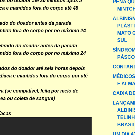
ados do doador até 30 minutos após a
PENA QU
ca e mantidos fora do corpo até 48
MINTC
ALBINIS
irado do doador antes da parada
PLÁST
ntido fora do corpo por no máximo 24
MATO 
SUL
etirado do doador antes da parada
SÍNDROM
ntido fora do corpo por no máximo 24
PÁSCO
CONTAND
rados do doador até seis horas depois
díaca e mantidos fora do corpo por até
MÉDICOS
E ALM
a (se compatível, feita por meio de
CAIXA DE
ea ou coleta de sangue)
LANÇAM
ALBINI
íacas
TELIN
BRASIL
UM DIA A