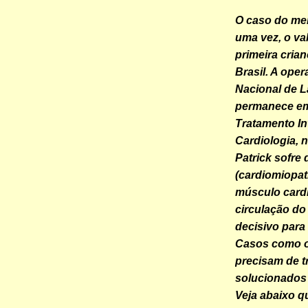
O caso do me
uma vez, o val
primeira crian
Brasil. A ope
Nacional de La
permanece em
Tratamento In
Cardiologia, 
Patrick sofre
(cardiomiopati
músculo card
circulação do 
decisivo para 
Casos como o 
precisam de t
solucionados
Veja abaixo q