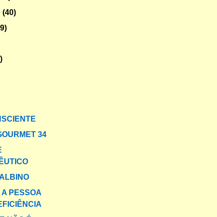
o
(40)
29)
)
NSCIENTE
GOURMET 34
E
ÊUTICO
ALBINO
E A PESSOA
FICIÊNCIA