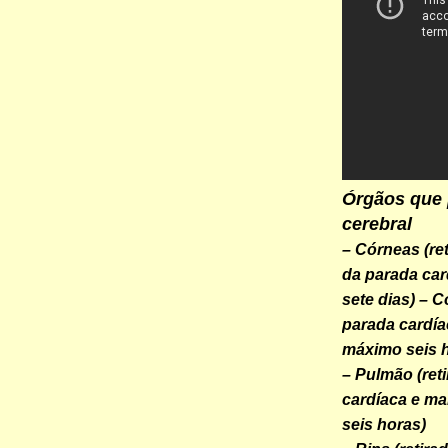
Órgãos que
cerebral
– Córneas (re
da parada car
sete dias)
– C
parada cardía
máximo seis 
– Pulmão (ret
cardíaca e ma
seis horas)