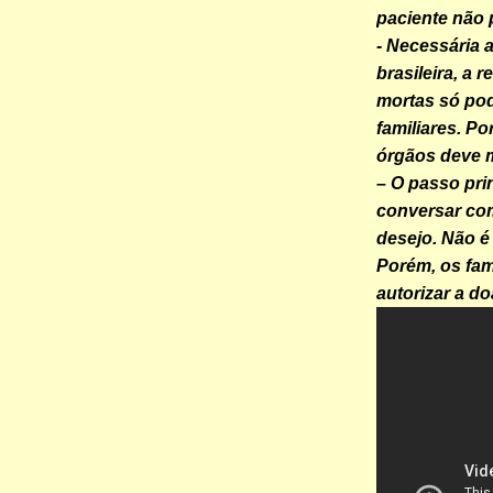
paciente não 
- Necessária a
brasileira, a 
mortas só pod
familiares. P
órgãos deve m
– O passo pri
conversar com
desejo. Não é
Porém, os fam
autorizar a d