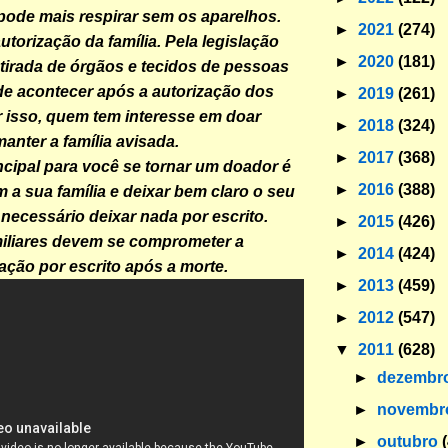
pode mais respirar sem os aparelhos.
►
2021
(274)
utorização da família. Pela legislação
►
2020
(181)
retirada de órgãos e tecidos de pessoas
e acontecer após a autorização dos
►
2019
(261)
or isso, quem tem interesse em doar
►
2018
(324)
anter a família avisada.
►
2017
(368)
ncipal para você se tornar um doador é
►
2016
(388)
 a sua família e deixar bem claro o seu
 necessário deixar nada por escrito.
►
2015
(426)
iliares devem se comprometer a
►
2014
(424)
oação por escrito após a morte.
►
2013
(459)
►
2012
(547)
▼
2011
(628)
►
dezembr
►
novemb
►
outubro