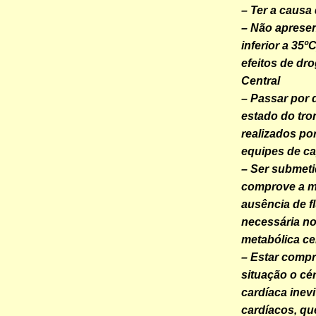
– Ter a causa
– Não apresen
inferior a 35º
efeitos de dr
Central
– Passar por 
estado do tro
realizados po
equipes de ca
– Ser submet
comprove a mo
ausência de 
necessária no 
metabólica ce
– Estar compr
situação o cé
cardíaca inev
cardíacos, qu