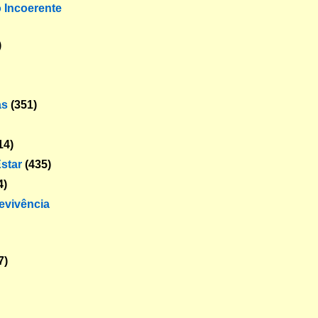
o Incoerente
)
as
(351)
14)
star
(435)
4)
revivência
7)