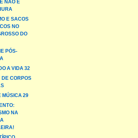
E NÃO É
HURA
MO E SACOS
ICOS NO
GROSSO DO
E PÓS-
A
O A VIDA 32
 DE CORPOS
AS
 MÚSICA 29
ENTO:
SMO NA
HA
EIRA!
TÍPICO