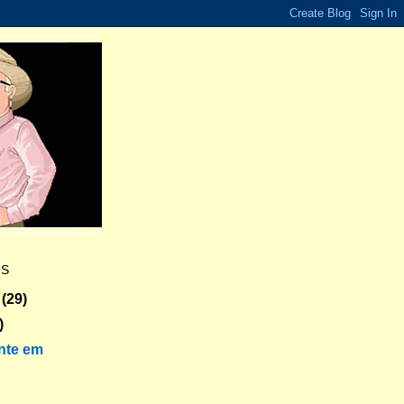
ES
(29)
)
nte em