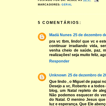
POSTADO POR
DR. ALBEE
ÀS
08:47
MARCADORES:
GERAL
5 COMENTÁRIOS:
Madá Nunes
25 de dezembro de
pra vc tbm, lindo! que vc e e
continuar irradiando vida, s
venha cheio de saúde, paz, mu
realizações! seja muito feliz, ag
Responder
Unknown
25 de dezembro de 2
Que lindo , o Miguel de papai noe
Desejo a vc, Roberto e a todos 
blog, um Natal repleto de aleg
Não podemos esquecer do ver
do Natal. O menino Jesus que
luz e esperança. Que Ele aben