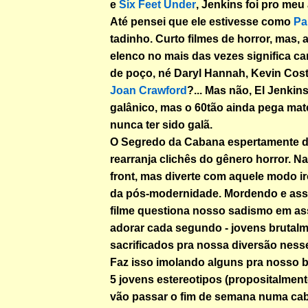
e
Six Feet Under
, Jenkins foi pro meu a
Até pensei que ele estivesse como
Pa
tadinho. Curto filmes de horror, mas, 
elenco no mais das vezes significa ca
de poço, né Daryl Hannah, Kevin Cos
Joan Crawford
?... Mas não, El Jenkin
galânico, mas o 60tão ainda pega mat
nunca ter sido galã.
O Segredo da Cabana espertamente 
rearranja clichês do gênero horror. 
front, mas diverte com aquele modo ir
da pós-modernidade. Mordendo e ass
filme questiona nosso sadismo em assi
adorar cada segundo - jovens brutal
sacrificados pra nossa diversão nesse 
Faz isso imolando alguns pra nosso be
5 jovens estereotipos (propositalmen
vão passar o fim de semana numa cab