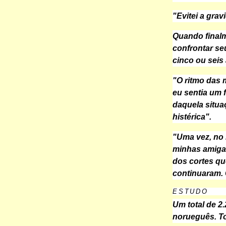
"Evitei a gra
Quando final
confrontar se
cinco ou seis
"O ritmo das 
eu sentia um f
daquela situa
histérica".
"Uma vez, no i
minhas amigas
dos cortes qu
continuaram. 
ESTUDO
Um total de 2
norueguês. To