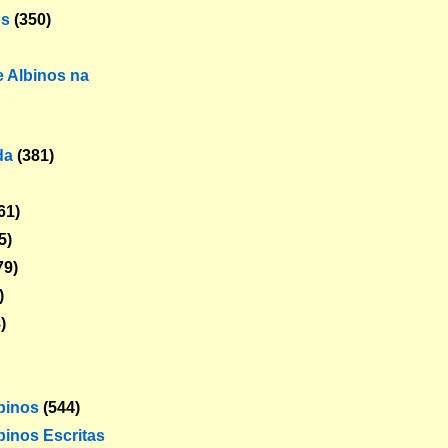
os
(350)
 Albinos na
da
(381)
61)
5)
79)
)
)
lbinos
(544)
binos Escritas