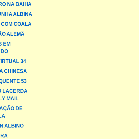
O NA BAHIA
NHA ALBINA
A COM COALA
ÃO ALEMÃ
S EM
ADO
VIRTUAL 34
A CHINESA
QUENTE 53
O LACERDA
LY MAIL
AÇÃO DE
LA
N ALBINO
IRA