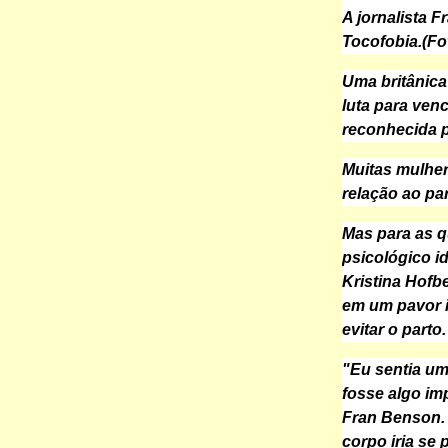
A jornalista 
Tocofobia.(Fo
Uma britânica
luta para ven
reconhecida p
Muitas mulhe
relação ao pa
Mas para as q
psicológico i
Kristina Hofb
em um pavor i
evitar o parto.
"Eu sentia um
fosse algo imp
Fran Benson. 
corpo iria se 