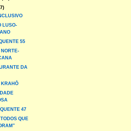
47)
NCLUSIVO
 LUSO-
ANO
QUENTE 55
A NORTE-
CANA
URANTE DA
A
 KRAHÔ
IDADE
OSA
 QUENTE 47
 TODOS QUE
NORAM”