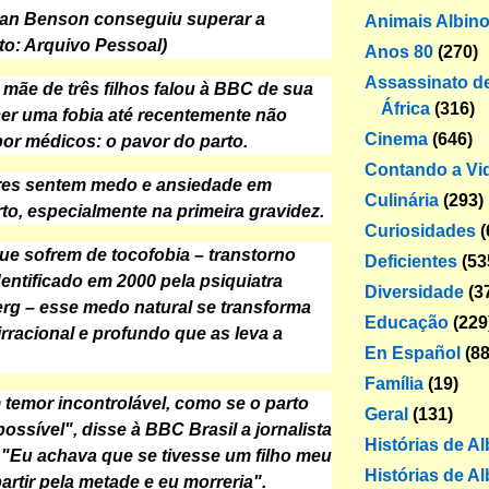
Fran Benson conseguiu superar a
Animais Albin
to: Arquivo Pessoal)
Anos 80
(270)
Assassinato de
 mãe de três filhos falou à BBC de sua
África
(316)
cer uma fobia até recentemente não
Cinema
(646)
or médicos: o pavor do parto.
Contando a Vi
res sentem medo e ansiedade em
Culinária
(293)
rto, especialmente na primeira gravidez.
Curiosidades
(
ue sofrem de tocofobia – transtorno
Deficientes
(53
dentificado em 2000 pela psiquiatra
Diversidade
(3
erg – esse medo natural se transforma
Educação
(229
rracional e profundo que as leva a
En Español
(88
Família
(19)
 temor incontrolável, como se o parto
Geral
(131)
ossível", disse à BBC Brasil a jornalista
Histórias de A
"Eu achava que se tivesse um filho meu
Histórias de Al
partir pela metade e eu morreria".