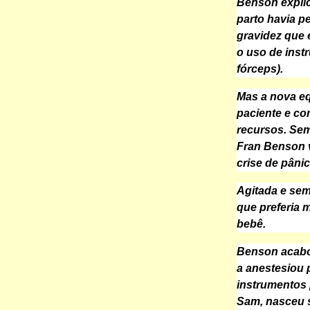
Benson explic
parto havia 
gravidez que 
o uso de inst
fórceps).
Mas a nova eq
paciente e co
recursos. Sem
Fran Benson v
crise de pâni
Agitada e sem
que preferia 
bebê.
Benson acabo
a anestesiou 
instrumentos p
Sam, nasceu s