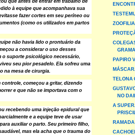
ou que antes de entrar em trabalho de
ENCONTR
pedido à equipe que acompanhava sua
TESTEMU
evitasse fazer cortes em seu períneo ou
rumentos (como os utilizados em partos
ZOOFILI
PROTEÇ
uipe não havia lido o prontuário da
COLEGA
meçou a considerar o uso desses
GRAM
 o suporte psicológico necessário,
PAPIRO 
iveu seu pior pesadelo. Ela sofreu uma
MÁSCAR
co na mesa de cirurgia.
TELONA 
 controle, começou a gritar, dizendo
GUSTAV
morrer e que não se importava com o
NO DAI
A SUPER
u recebendo uma injeção epidural que
PRISCI
parcialmente e a equipe teve de usar
RAMADA
ara auxiliar o parto. Seu primeiro filho,
audável, mas ela acha que o trauma do
CACHOE