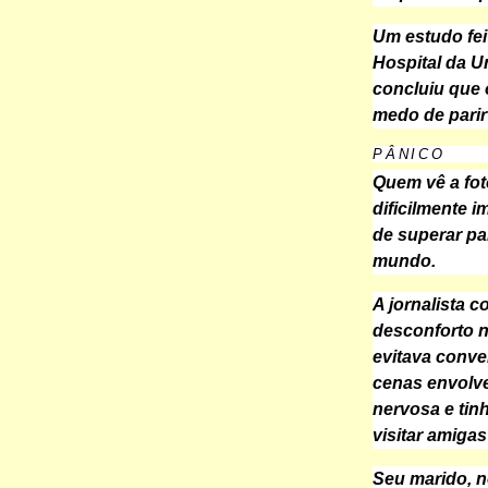
Um estudo fei
Hospital da U
concluiu que 
medo de parir
PÂNICO
Quem vê a fot
dificilmente i
de superar pa
mundo.
A jornalista 
desconforto n
evitava conve
cenas envolve
nervosa e tin
visitar amiga
Seu marido, no