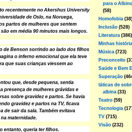
para o Albin
to recentemente no Akershus University
(58)
niversidade de Oslo, na Noruega,
Homofobia
(38
os partos de mulheres que sentem
Inclusão
(528)
 são em média 90 minutos mais longos.
Literatura
(386)
Minhas históri
o de Benson sorrindo ao lado dos filhos
Música
(723)
magina o inferno emocional que ela teve
Preconceito
(3
ra que suas crianças viessem ao
Saúde e Bem E
Superação
(46
contou que, desde pequena, sentia
táticas de sob
a presença de mulheres grávidas e
albina
(33)
rsas sobre gravidez e partos. Se havia
Teatro
(59)
ndo gravidez e partos na TV, ficava
Tecnologia
(17
ha de sair da sala. Também evitava
TV
(715)
s na maternidade.
Visão
(232)
 entanto, queria ter filhos.