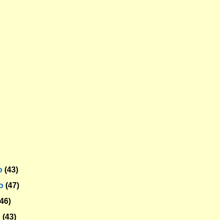
o
(43)
ro
(47)
(46)
o
(43)