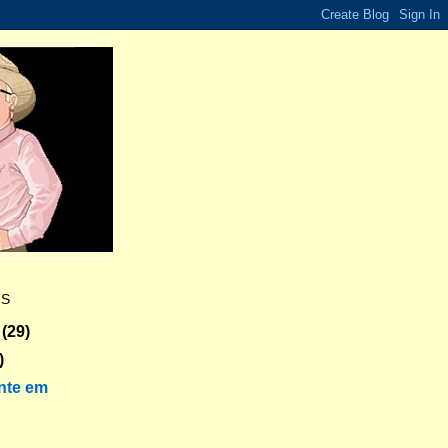
ES
(29)
)
nte em