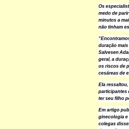
Os especialis
medo de parir
minutos a mai
não tinham e
"Encontramos 
duração mais 
Salvesen Adam
geral, a dura
os riscos de p
cesáreas de 
Ela ressaltou
participantes
ter seu filho 
Em artigo publ
ginecologia e
colegas disse