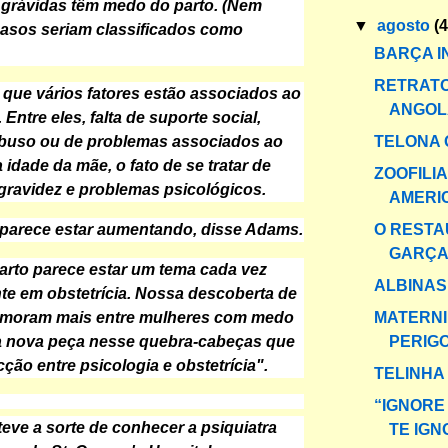
 grávidas têm medo do parto. (Nem
▼
agosto
(
asos seriam classificados como
BARÇA I
RETRATO
 que vários fatores estão associados ao
ANGOL
 Entre eles, falta de suporte social,
TELONA 
abuso ou de problemas associados ao
 idade da mãe, o fato de se tratar de
ZOOFILI
gravidez e problemas psicológicos.
AMERI
O RESTA
 parece estar aumentando, disse Adams.
GARÇ
rto parece estar um tema cada vez
ALBINAS
te em obstetrícia. Nossa descoberta de
MATERN
emoram mais entre mulheres com medo
PERIG
ma nova peça nesse quebra-cabeças que
ção entre psicologia e obstetrícia".
TELINHA
“IGNORE
eve a sorte de conhecer a psiquiatra
TE IG