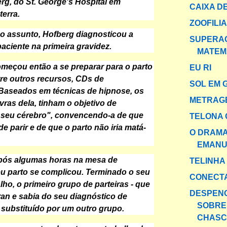
erg, do St. George's Hospital em
CAIXA DE
terra.
ZOOFILI
no assunto, Hofberg diagnosticou a
SUPERA
paciente na primeira gravidez.
MATEM
começou então a se preparar para o parto
EU RI
ntre outros recursos, CDs de
SOL EM 
Baseados em técnicas de hipnose, os
METRAG
vras dela, tinham o objetivo de
 seu cérebro", convencendo-a de que
TELONA 
de parir e de que o parto não iria matá-
O DRAMA
EMANU
após algumas horas na mesa de
TELINHA
u parto se complicou. Terminado o seu
CONECT
lho, o primeiro grupo de parteiras - que
DESPEN
ran e sabia do seu diagnóstico de
SOBRE
i substituído por um outro grupo.
CHASC