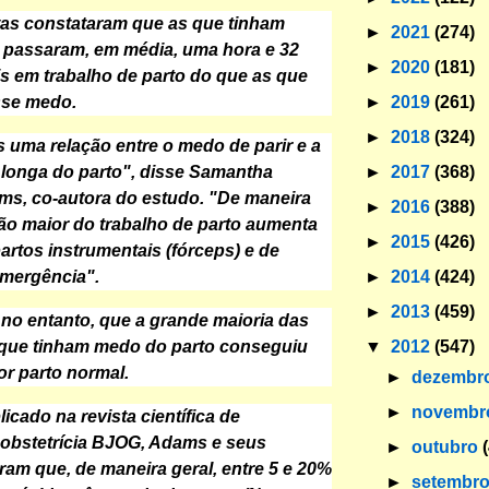
tas constataram que as que tinham
►
2021
(274)
 passaram, em média, uma hora e 32
►
2020
(181)
s em trabalho de parto do que as que
►
2019
(261)
sse medo.
►
2018
(324)
uma relação entre o medo de parir e a
►
2017
(368)
longa do parto", disse Samantha
s, co-autora do estudo. "De maneira
►
2016
(388)
ção maior do trabalho de parto aumenta
►
2015
(426)
artos instrumentais (fórceps) e de
►
2014
(424)
emergência".
►
2013
(459)
, no entanto, que a grande maioria das
▼
2012
(547)
 que tinham medo do parto conseguiu
por parto normal.
►
dezembr
►
novemb
icado na revista científica de
 obstetrícia BJOG, Adams e seus
►
outubro
ram que, de maneira geral, entre 5 e 20%
►
setembr