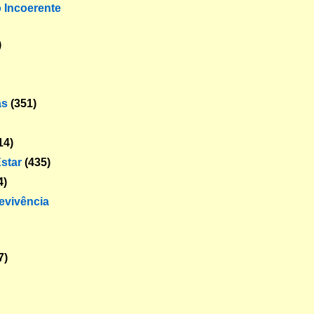
o Incoerente
)
as
(351)
14)
star
(435)
4)
revivência
7)