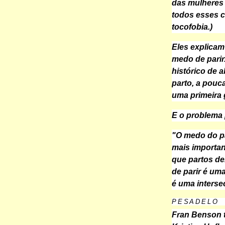
das mulheres
todos esses c
tocofobia.)
Eles explicam
medo de parir.
histórico de 
parto, a pouca
uma primeira 
E o problema
"O medo do pa
mais importan
que partos d
de parir é u
é uma intersec
PESADELO
Fran Benson t