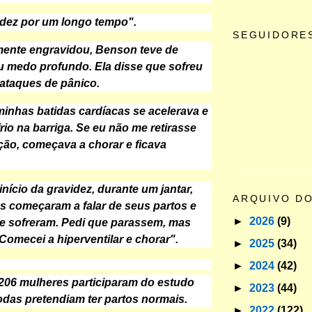
videz por um longo tempo".
SEGUIDORE
mente engravidou, Benson teve de
u medo profundo. Ela disse que sofreu
 ataques de pânico.
minhas batidas cardíacas se acelerava e
rio na barriga. Se eu não me retirasse
ção, começava a chorar e ficava
nício da gravidez, durante um jantar,
ARQUIVO D
 começaram a falar de seus partos e
►
2026
(9)
e sofreram. Pedi que parassem, mas
Comecei a hiperventilar e chorar".
►
2025
(34)
►
2024
(42)
.206 mulheres participaram do estudo
►
2023
(44)
das pretendiam ter partos normais.
►
2022
(122)