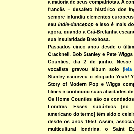
a maioria de seus compatriotas. A c
francês – desafeto histórico dos in
sempre infundiu elementos europeus 
seu
indie-dancepop
e isso é mais do
agora, quando a Grã-Bretanha escan
sua insularidade Brexitosa.
Passados cinco anos desde o últim
Cracknell, Bob Stanley e Pete Wigg
Counties, dia 2 de junho. Nesse
vocalista gravou álbum solo (
lei
Stanley escreveu o elogiado Yeah! Y
Story of Modern Pop e Wiggs compô
filmes e continuou suas atividades de 
Os Home Counties são os condados
Londres. Esses subúrbios [no s
americano do termo] têm sido o celei
desde os anos 1950. Assim, associ
multicultural londrina, o Saint E