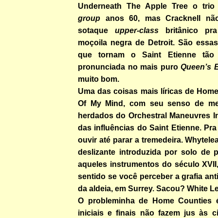
Underneath The Apple Tree o trio
group
anos 60, mas Cracknell nã
sotaque
upper-class
britânico pr
moçoila negra de Detroit. São essas
que tornam o Saint Etienne tão
pronunciada no mais puro
Queen’s E
muito bom.
Uma das coisas mais líricas de Home
Of My Mind, com seu senso de mel
herdados do Orchestral Maneuvres I
das influências do Saint Etienne. Pr
ouvir até parar a tremedeira. Whytele
deslizante introduzida por solo de 
aqueles instrumentos do século XVII,
sentido se você perceber a grafia a
da aldeia, em Surrey. Sacou? White Lea
O probleminha de Home Counties é
iniciais e finais não fazem jus às 