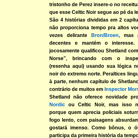
tristonho de Perez insere-o no receit
que esse Celtic Noir segue ao pé da le
São 4 histórias divididas em 2 capít
não proporciona tempo pra altos v
vezes delirante
Bron/Broen
, mas 
decentes e mantém o interesse.
jocosamente qualificou Shetland co
Norse”, brincando com o inspet
(resenha aqui) usando sua lógica 
noir do extremo norte. Peraltices ling
à parte, nenhum capítulo de Shetland
contrário de muitos em
Inspector Mor
Shetland não oferece novidade pro
Nordic
ou Celtic Noir, mas isso n
porque quem aprecia policiais sotur
fogo lento, com paisagens absurdam
gostará imenso. Como bônus, o 
participa da primeira história da tem