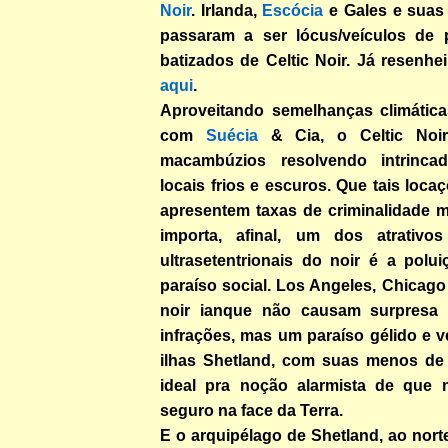
Noir
. Irlanda,
Escócia
e Gales e suas 
passaram a ser lócus/veículos de 
batizados de Celtic Noir. Já resenhei
aqui
.
Aproveitando semelhanças climática
com
Suécia
& Cia, o Celtic Noir 
macambúzios resolvendo intrinc
locais frios e escuros. Que tais loca
apresentem taxas de criminalidade m
importa, afinal, um dos atrativos
ultrasetentrionais do noir é a polu
paraíso social. Los Angeles, Chicag
noir ianque não causam surpresa
infrações, mas um paraíso gélido e 
ilhas Shetland, com suas menos de 
ideal pra noção alarmista de que n
seguro na face da Terra.
E o arquipélago de Shetland, ao norte