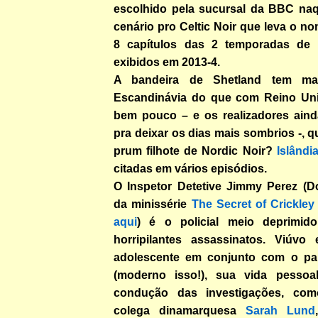
escolhido pela sucursal da BBC na
cenário pro Celtic Noir que leva o no
8 capítulos das 2 temporadas de 
exibidos em 2013-4.
A bandeira de Shetland tem m
Escandinávia do que com Reino Unid
bem pouco – e os realizadores ainda
pra deixar os dias mais sombrios -, q
prum filhote de Nordic Noir?
Islândi
citadas em vários episódios.
O Inspetor Detetive Jimmy Perez (D
da minissérie
The Secret of Crickley 
aqui
) é o policial meio deprimido
horripilantes assassinatos. Viúvo
adolescente em conjunto com o pai
(moderno isso!), sua vida pessoal
condução das investigações, co
colega dinamarquesa
Sarah Lund