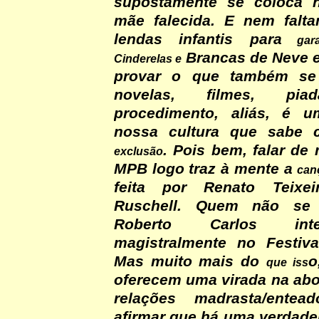
supostamente se coloca 
mãe falecida. E nem falt
lendas infantis para
garan
Brancas de Neve e
Cinderelas e
provar o que também se
novelas, filmes, pia
procedimento, aliás, é 
nossa cultura que sabe 
. Pois bem, falar de
exclusão
MPB logo traz à mente a
can
feita por Renato Teixe
Ruschell. Quem não se
Roberto Carlos interp
magistralmente no Festiv
Mas muito mais do
o
que iss
oferecem uma virada na ab
relações madrasta/entea
afirmar que há uma verdadei