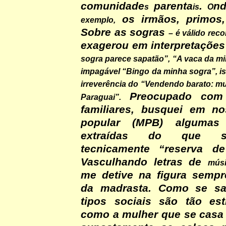
comunidade
parenta
.
nd
s
is
O
os irmãos, primos
exemplo,
Sobre as sogras
– é válido rec
exagerou em interpretaçõe
sogra parece sapatão”, “A vaca da m
impagável “Bingo da minha sogra”, i
irreverência do “Vendendo barato: m
Preocupado com
Paraguai”.
familiares, busquei em n
popular (MPB) algumas 
extraídas do que 
tecnicamente “reserva d
Vasculhando letras de
músi
me detive na figura sempre
da madrasta. Como se sa
tipos sociais são tão est
como a mulher que se casa