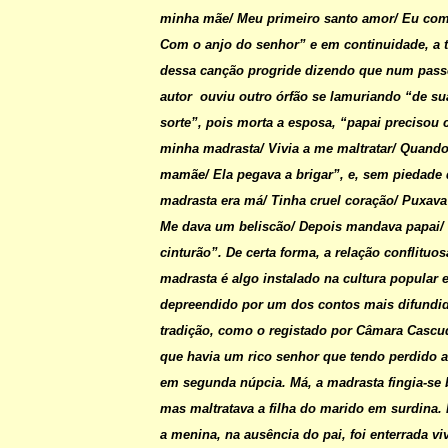
minha mãe/ Meu primeiro santo amor/ Eu co
Com o anjo do senhor” e em continuidade, a t
dessa canção progride dizendo que num passe
autor ouviu outro órfão se lamuriando “de s
sorte”, pois morta a esposa, “papai precisou 
minha madrasta/ Vivia a me maltratar/ Quando
mamãe/ Ela pegava a brigar”, e, sem piedade
madrasta era má/ Tinha cruel coração/ Puxava
Me dava um beliscão/ Depois mandava papai/ 
cinturão”. De certa forma, a relação conflituos
madrasta é algo instalado na cultura popular 
depreendido por um dos contos mais difundi
tradição, como o registado por Câmara Cascud
que havia um rico senhor que tendo perdido a
em segunda núpcia. Má, a madrasta fingia-se 
mas maltratava a filha do marido em surdina. 
a menina, na ausência do pai, foi enterrada v