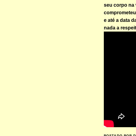
seu corpo na 
comprometeu-
e até a data d
nada a respeit
POSTADO POR
D