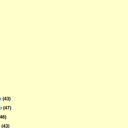
o
(43)
ro
(47)
(46)
o
(43)