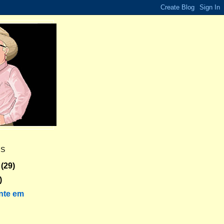
ES
(29)
)
nte em