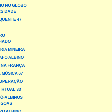
MO NO GLOBO
RSIDADE
QUENTE 47
RO
HADO
ÓRIA MINEIRA
FO ALBINO
A NA FRANÇA
 MÚSICA 67
SUPERAÇÃO
VIRTUAL 33
Ó-ALBINOS
AGOAS
RO ALBINO