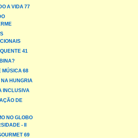
O A VIDA 77
DO
ERME
AS
CIONAIS
 QUENTE 41
BINA?
 MÚSICA 68
A NA HUNGRIA
A INCLUSIVA
AÇÃO DE
MO NO GLOBO
SIDADE - II
GOURMET 69