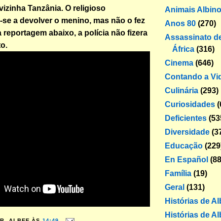
vizinha Tanzânia. O religioso
Animais Albin
se a devolver o menino, mas não o fez
Anos 80
(270)
a reportagem abaixo, a polícia não fizera
Assassinato de
o.
África
(316)
Cinema
(646)
Contando a Vi
Culinária
(293)
Curiosidades
(
Deficientes
(53
Diversidade
(3
Educação
(229
En Español
(88
Família
(19)
Geral
(131)
Histórias de A
Histórias de Al
R. ALBEE
ÀS
14:49