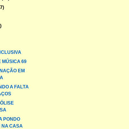
47)
)
NCLUSIVA
 MÚSICA 69
INAÇÃO EM
A
DO A FALTA
AÇOS
ÓLISE
SA
IA PONDO
 NA CASA