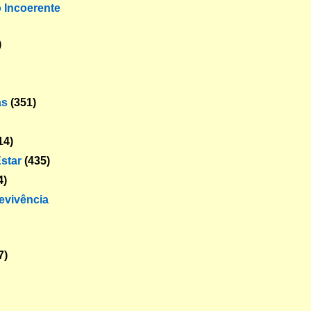
o Incoerente
)
as
(351)
14)
star
(435)
4)
revivência
7)