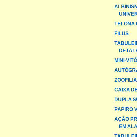
ALBINIS
UNIVE
TELONA 
FILUS
TABULEI
DETAL
MINI-VIT
AUTÓGRA
ZOOFILI
CAIXA DE
DUPLA 
PAPIRO 
AÇÃO PR
EM AL
TABULEI