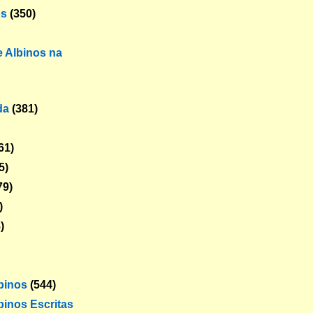
os
(350)
 Albinos na
da
(381)
61)
5)
79)
)
)
lbinos
(544)
binos Escritas