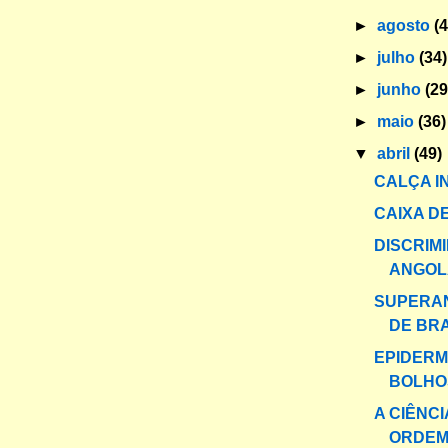
►
agosto
(
►
julho
(34)
►
junho
(29
►
maio
(36)
▼
abril
(49)
CALÇA I
CAIXA DE
DISCRIM
ANGOL
SUPERAN
DE BR
EPIDERM
BOLHO
A CIÊNC
ORDEM