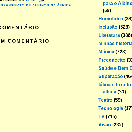
para o Albin
ASSASSINATO DE ALBINOS NA ÁFRICA
(58)
Homofobia
(38
Inclusão
(528)
COMENTÁRIO:
Literatura
(386)
UM COMENTÁRIO
Minhas históri
Música
(723)
Preconceito
(3
Saúde e Bem E
Superação
(46
táticas de sob
albina
(33)
Teatro
(59)
Tecnologia
(17
TV
(715)
Visão
(232)