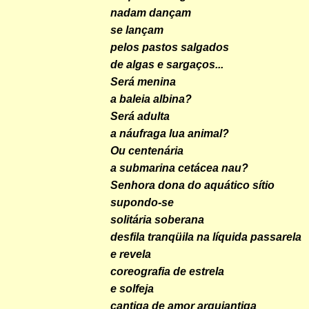
nadam dançam
se lançam
pelos pastos salgados
de algas e sargaços...
Será menina
a baleia albina?
Será adulta
a náufraga lua animal?
Ou centenária
a submarina cetácea nau?
Senhora dona do aquático sítio
supondo-se
solitária soberana
desfila tranqüila na líquida passarela
e revela
coreografia de estrela
e solfeja
cantiga de amor arquiantiga